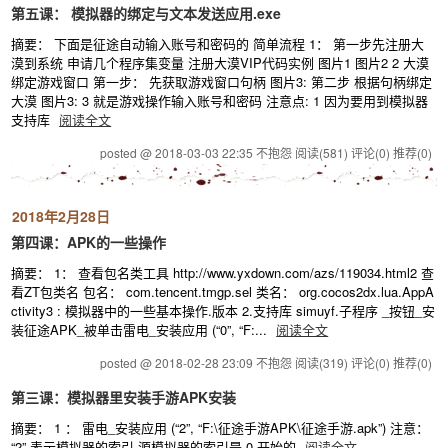
第五课： 模拟器的绑定与文本发送应用.exe
摘要： 下面是征途自动输入账号和密码的 简单流程 1： 第一步先注册大
漠到系统 申请几个程序集变量 注册大漠VIP代码实例 图片1 图片2 2 大漠
绑定游戏窗口 第一步： 先获取游戏窗口句柄 图片3: 第二步 根据句柄绑定
大漠 图片3: 3 就是游戏操作输入账号和密码 注意点: 1 因为要用到模拟器
支持库
阅读全文
posted @ 2018-03-03 22:35 不抱怨
阅读(581)
评论(0)
推荐(0)
2018年2月28日
第四课：APK的一些操作
摘要： 1： 查看包名类工具 http://www.yxdown.com/azs/119034.html2 查
看ZT包类名 包名： com.tencent.tmgp.sel 类名： org.cocos2dx.lua.AppA
ctivity3 : 模拟器中的一些基本操作.版本 2.支持库 simuyf.子程序 _按钮_安
装征途APK_被单击雷电_安装应用 (“0”, “F:...
阅读全文
posted @ 2018-02-28 23:09 不抱怨
阅读(319)
评论(0)
推荐(0)
第三课：模拟器里安装手游APK安装
摘要： 1 ： 雷电_安装应用 (“2”, “F:\征途手游APK\征途手游.apk”) 注意：
“2” 表示模拟器的索引 源模拟器的索引是 0 开始的
阅读全文