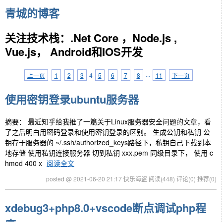
青城的博客
关注技术栈：.Net Core ，Node.js ,
Vue.js， Android和IOS开发
上一页
1
2
3
4
5
6
7
8
···
11
下一页
使用密钥登录ubuntu服务器
摘要： 最近知乎给我推了一篇关于Linux服务器安全问题的文章，看
了之后明白用密码登录和使用密钥登录的区别。 生成公钥和私钥 公
钥存于服务器的 ~/.ssh/authorized_keys路径下，私钥自己下载到本
地存储 使用私钥连接服务器 切到私钥 xxx.pem 同级目录下， 使用 c
hmod 400 x
阅读全文
posted @ 2021-06-20 21:17 快乐海盗
阅读(448)
评论(0)
推荐(0)
xdebug3+php8.0+vscode断点调试php程