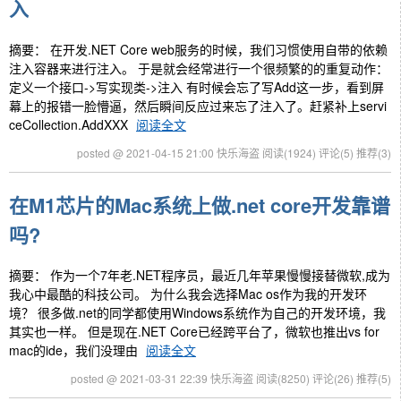
入
摘要： 在开发.NET Core web服务的时候，我们习惯使用自带的依赖
注入容器来进行注入。 于是就会经常进行一个很频繁的的重复动作：
定义一个接口->写实现类->注入 有时候会忘了写Add这一步，看到屏
幕上的报错一脸懵逼，然后瞬间反应过来忘了注入了。赶紧补上servi
ceCollection.AddXXX
阅读全文
posted @ 2021-04-15 21:00 快乐海盗
阅读(1924)
评论(5)
推荐(3)
在M1芯片的Mac系统上做.net core开发靠谱
吗?
摘要： 作为一个7年老.NET程序员，最近几年苹果慢慢接替微软,成为
我心中最酷的科技公司。 为什么我会选择Mac os作为我的开发环
境？ 很多做.net的同学都使用Windows系统作为自己的开发环境，我
其实也一样。 但是现在.NET Core已经跨平台了，微软也推出vs for
mac的ide，我们没理由
阅读全文
posted @ 2021-03-31 22:39 快乐海盗
阅读(8250)
评论(26)
推荐(5)