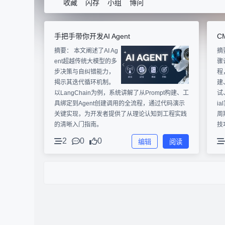
收藏
闪存
小组
博问
手把手带你开发AI Agent
C
摘要：
本文阐述了AI Ag
摘
ent超越传统大模型的多
骤
步决策与自纠错能力，
程
揭示其迭代循环机制。
建
以LangChain为例，系统讲解了从Prompt构建、工
试
具绑定到Agent创建调用的全流程，通过代码演示
i
关键实现，为开发者提供了从理论认知到工程实践
周
的清晰入门指南。
技
2
0
0
编辑
阅读