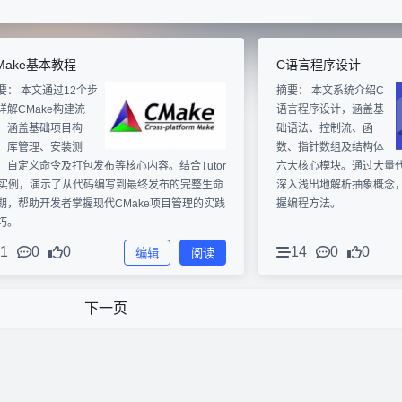
Make基本教程
C语言程序设计
要：
本文通过12个步
摘要：
本文系统介绍C
详解CMake构建流
语言程序设计，涵盖基
，涵盖基础项目构
础语法、控制流、函
、库管理、安装测
数、指针数组及结构体
、自定义命令及打包发布等核心内容。结合Tutor
六大核心模块。通过大量
al实例，演示了从代码编写到最终发布的完整生命
深入浅出地解析抽象概念
期，帮助开发者掌握现代CMake项目管理的实践
握编程方法。
巧。
1
0
0
14
0
0
编辑
阅读
下一页