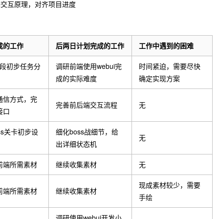
端交互原理，对齐项目进度
成的工作
后两日计划完成的工作
工作中遇到的困难
a阶段初步任务分
调研前端使用webui完
时间紧迫，需要尽快
成的实际难度
确定实现方案
通信方式，完
完善前后端交互流程
无
接口
ss关卡初步设
细化boss战细节，给
无
出详细状态机
前端所需素材
继续收集素材
无
现成素材较少，需要
前端所需素材
继续收集素材
手绘
调研使用webui开发小