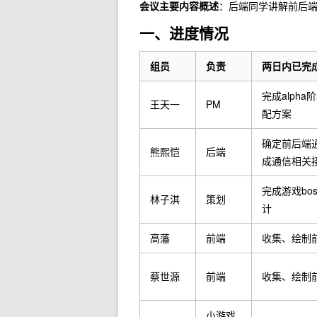
会议主要内容概述
：后端同学讲解前后
一、进度情况
组员
负责
两日内已完
完成alph
王天一
PM
配方案
确定前后端
熊熙恺
后端
成通信相关
完成游戏bo
林子淇
策划
计
高藩
前端
收集、绘制
蔡世源
前端
收集、绘制
小游戏