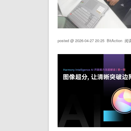
posted @
2026-04-27 20:25
BitAction
阅读