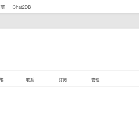
助商
Chat2DB
笔
联系
订阅
管理