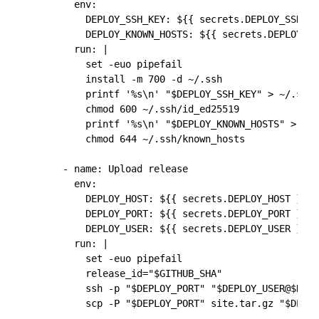
        env:

          DEPLOY_SSH_KEY: ${{ secrets.DEPLOY_SSH_KE
          DEPLOY_KNOWN_HOSTS: ${{ secrets.DEPLOY_KN
        run: |

          set -euo pipefail

          install -m 700 -d ~/.ssh

          printf '%s\n' "$DEPLOY_SSH_KEY" > ~/.ssh/
          chmod 600 ~/.ssh/id_ed25519

          printf '%s\n' "$DEPLOY_KNOWN_HOSTS" > ~/.
          chmod 644 ~/.ssh/known_hosts

      - name: Upload release

        env:

          DEPLOY_HOST: ${{ secrets.DEPLOY_HOST }}

          DEPLOY_PORT: ${{ secrets.DEPLOY_PORT }}

          DEPLOY_USER: ${{ secrets.DEPLOY_USER }}

        run: |

          set -euo pipefail

          release_id="$GITHUB_SHA"

          ssh -p "$DEPLOY_PORT" "$DEPLOY_USER@$DEPL
          scp -P "$DEPLOY_PORT" site.tar.gz "$DEPLO