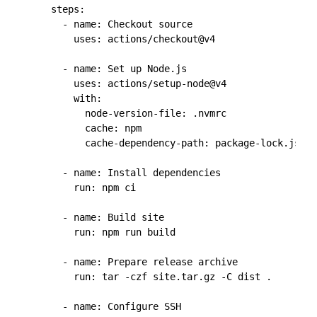
    steps:

      - name: Checkout source

        uses: actions/checkout@v4

      - name: Set up Node.js

        uses: actions/setup-node@v4

        with:

          node-version-file: .nvmrc

          cache: npm

          cache-dependency-path: package-lock.json

      - name: Install dependencies

        run: npm ci

      - name: Build site

        run: npm run build

      - name: Prepare release archive

        run: tar -czf site.tar.gz -C dist .

      - name: Configure SSH
