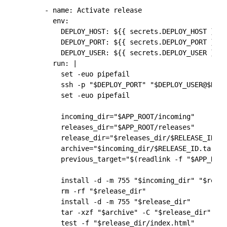
      - name: Activate release

        env:

          DEPLOY_HOST: ${{ secrets.DEPLOY_HOST }}

          DEPLOY_PORT: ${{ secrets.DEPLOY_PORT }}

          DEPLOY_USER: ${{ secrets.DEPLOY_USER }}

        run: |

          set -euo pipefail

          ssh -p "$DEPLOY_PORT" "$DEPLOY_USER@$DEPL
          set -euo pipefail

          incoming_dir="$APP_ROOT/incoming"

          releases_dir="$APP_ROOT/releases"

          release_dir="$releases_dir/$RELEASE_ID"

          archive="$incoming_dir/$RELEASE_ID.tar.gz
          previous_target="$(readlink -f "$APP_ROOT
          install -d -m 755 "$incoming_dir" "$relea
          rm -rf "$release_dir"

          install -d -m 755 "$release_dir"

          tar -xzf "$archive" -C "$release_dir"

          test -f "$release_dir/index.html"
