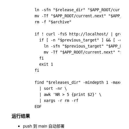
          ln -sfn "$release_dir" "$APP_ROOT/current
          mv -Tf "$APP_ROOT/current.next" "$APP_ROO
          rm -f "$archive"

          if ! curl -fsS http://localhost/ | grep -
            if [ -n "$previous_target" ] && [ -d "$
              ln -sfn "$previous_target" "$APP_ROOT
              mv -Tf "$APP_ROOT/current.next" "$APP
            fi

            exit 1

          fi

          find "$releases_dir" -mindepth 1 -maxdept
            | sort -nr \

            | awk 'NR > 5 {print $2}' \

            | xargs -r rm -rf

运行结果
push 到 main 自动部署