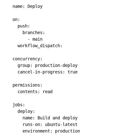
name: Deploy

on:

  push:

    branches:

      - main

  workflow_dispatch:

concurrency:

  group: production-deploy

  cancel-in-progress: true

permissions:

  contents: read

jobs:

  deploy:

    name: Build and deploy

    runs-on: ubuntu-latest

    environment: production
