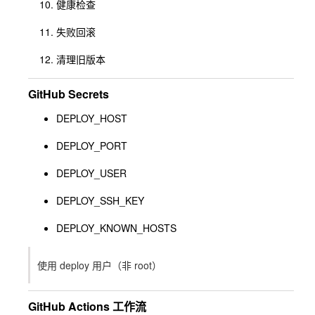
健康检查
失败回滚
清理旧版本
GitHub Secrets
DEPLOY_HOST
DEPLOY_PORT
DEPLOY_USER
DEPLOY_SSH_KEY
DEPLOY_KNOWN_HOSTS
使用 deploy 用户（非 root）
GitHub Actions 工作流