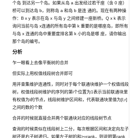
个岛 到达另一个岛。如果从岛 a 出发经过若干座（含 0 座）
桥可以到达岛 b，则称岛 a 和岛 b 是连 通的。现在有两种操
作：B x y 表示在岛 x 与岛 y 之间修建一座新桥。Q x k 表示
询问当前与岛 x连通的所有岛中第 k 重要的是哪座岛，即所有
与岛 x 连通的岛中重要度排名第 k 小的岛是哪 座，请你输出
那个岛的编号。
分析
乍一眼看上去像平衡树的合并
但实际上用权值线段树合并即可
用并查集维护连通性，同时对于每个联通块维护一个权值线段
树，权值线段树维护的序列的第i个位置为1表示当前联通块里
有权值为i的节点，线段树维护区间和，代表联通块里值为[l,r]
之间的数的个数
合并的时候就直接合并两个联通块对应的线段树节点
查询的时候类似在线段树上二分，每次根据区间和决定向左子
树还是右子树递归。如果左子树的和>=rank，则说明第rank