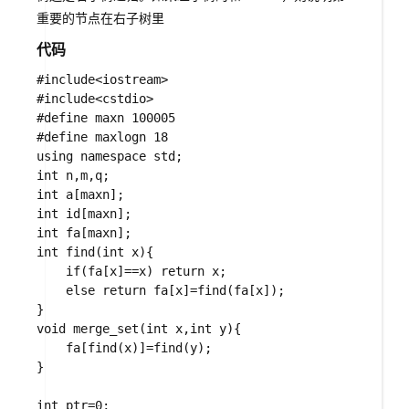
重要的节点在右子树里
代码
#include<iostream>

#include<cstdio>

#define maxn 100005 

#define maxlogn 18

using namespace std;

int n,m,q;

int a[maxn];

int id[maxn];

int fa[maxn];

int find(int x){

    if(fa[x]==x) return x;

    else return fa[x]=find(fa[x]);

}

void merge_set(int x,int y){

    fa[find(x)]=find(y);

}

int ptr=0; 
