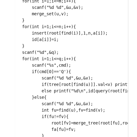
    for(int i=1;i<=m;i++){

        scanf("%d %d",&u,&v);

        merge_set(u,v); 

    }

    for(int i=1;i<=n;i++){

        insert(root[find(i)],1,n,a[i]);

        id[a[i]]=i;

    }

    scanf("%d",&q);

    for(int i=1;i<=q;i++){

        scanf("%s",cmd);

        if(cmd[0]=='Q'){

            scanf("%d %d",&u,&v);

            if(tree[root[find(u)]].val<v) printf("-
            else printf("%d\n",id[query(root[find(u
        }else{

            scanf("%d %d",&u,&v);

            int fu=find(u),fv=find(v);

            if(fu!=fv){

                root[fv]=merge_tree(root[fu],root
                fa[fu]=fv;

            }
