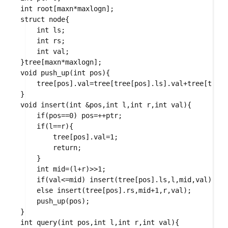
int root[maxn*maxlogn];

struct node{

    int ls;

    int rs;

    int val;

}tree[maxn*maxlogn]; 

void push_up(int pos){

    tree[pos].val=tree[tree[pos].ls].val+tree[tree[
} 

void insert(int &pos,int l,int r,int val){

    if(pos==0) pos=++ptr;

    if(l==r){

        tree[pos].val=1;

        return;

    }

    int mid=(l+r)>>1;

    if(val<=mid) insert(tree[pos].ls,l,mid,val);

    else insert(tree[pos].rs,mid+1,r,val);

    push_up(pos); 

}

int query(int pos,int l,int r,int val){
