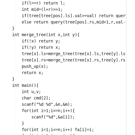
    if(l==r) return l;

    int mid=(l+r)>>1;

    if(tree[tree[pos].ls].val>=val) return query(tr
    else return query(tree[pos].rs,mid+1,r,val-
}

int merge_tree(int x,int y){

    if(!x) return y;

    if(!y) return x;

    tree[x].ls=merge_tree(tree[x].ls,tree[y].ls);

    tree[x].rs=merge_tree(tree[x].rs,tree[y].rs);

    push_up(x);

    return x;

}

int main(){

    int u,v;

    char cmd[2];

    scanf("%d %d",&n,&m);

    for(int i=1;i<=n;i++){

        scanf("%d",&a[i]);

    }

    for(int i=1;i<=n;i++) fa[i]=i;
