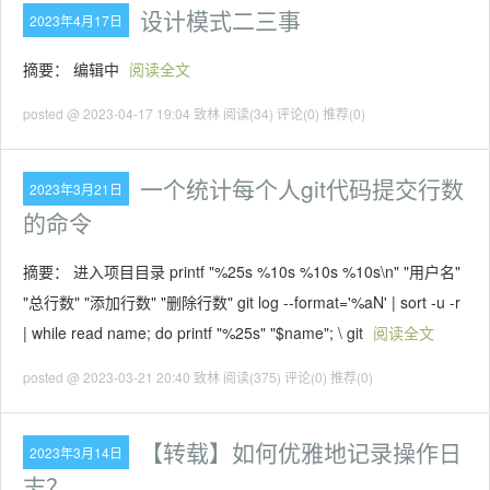
设计模式二三事
2023年4月17日
摘要： 编辑中
阅读全文
posted @ 2023-04-17 19:04 致林
阅读(34)
评论(0)
推荐(0)
一个统计每个人git代码提交行数
2023年3月21日
的命令
摘要： 进入项目目录 printf "%25s %10s %10s %10s\n" "用户名"
"总行数" "添加行数" "删除行数" git log --format='%aN' | sort -u -r
| while read name; do printf "%25s" "$name"; \ git
阅读全文
posted @ 2023-03-21 20:40 致林
阅读(375)
评论(0)
推荐(0)
【转载】如何优雅地记录操作日
2023年3月14日
志？