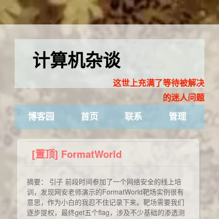
计算机杂谈
这世上充满了等待被解决
的迷人问题
博客园
首页
联系
管理
[置顶]
FormatWorld
摘要： 引子 前段时间参加了一个网络安全的线上培
训，发现网安老师演示的FormatWorld靶场实例很有
意思，作为小白的我忍不住记录下来。靶场需要我们
逐步提权，最终get五个flag，涉及不少基础的渗透测