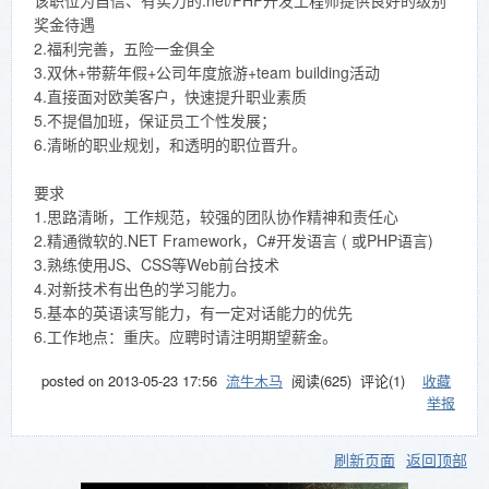
该职位为自信、有实力的.net/PHP开发工程师提供良好的级别
奖金待遇
2.福利完善，五险一金俱全
3.双休+带薪年假+公司年度旅游+team building活动
4.直接面对欧美客户，快速提升职业素质
5.不提倡加班，保证员工个性发展；
6.清晰的职业规划，和透明的职位晋升。
要求
1.思路清晰，工作规范，较强的团队协作精神和责任心
2.精通微软的.NET Framework，C#开发语言 ( 或PHP语言)
3.熟练使用JS、CSS等Web前台技术
4.对新技术有出色的学习能力。
5.基本的英语读写能力，有一定对话能力的优先
6.工作地点：重庆。应聘时请注明期望薪金。
posted on
2013-05-23 17:56
流牛木马
阅读(
625
) 评论(
1
)
收藏
举报
刷新页面
返回顶部