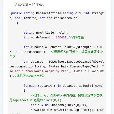
请看代码里的注释。
public
string
ReplaceArticle(
string
old,
int
strengt
h,
bool
markRed,
ref
int
replacedcount)
{
string
newArticle = old ;
int
wordsAmount =
180482
;
//
词库总量
int
kwcount = Convert.ToInt32(strength *
1.0
/
100
* wordsAmount);
//
根据传入的百分比，计算需要取多少
个词
var
dataset = SQLHelper.ExecuteDataset(SQLHel
per.connectionString, System.Data.CommandType.Text,
"
select * from words order by rand() limit
"
+ kwcount
);
//
随机取kwcount组词
foreach
(DataRow r
in
dataset.Tables[
0
].Rows)
{
//
随机。对于词典中A->B的词组。随机决定本次替换
是Replace(A,B)还是Replace(B,A)
int
i =
new
Random().Next(
0
,
1
);
newArticle = newArticle.Replace(r[i].ToSt