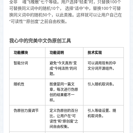
全非 魂飞魄散”七个等级。用户选择“轻柔”时，只替换100个
可替换同义词中的随机10个， 选择“适中”中，替换100个可替
换同义词中的随机50个，以此类推。这样就可以让用户自己在
“可读性”“原创度”之前自由权衡。
我心中的完美中文伪原创工具
功能模块
功能说明
技术实现
智能分词
避免“今天真热”变
可以调用现有的中
成“今纯洁热”的问
文分词开源组件。
题。
随机性
既便是同一篇文
引入随机取词条。
章，每次进行伪原
创的结果都不一
样。
伪原创力度调节
定义伪原创的百分
引入等级设置、随
比，让用户在“可
机取词条。
读性”和“原创度”之
间自由权衡。