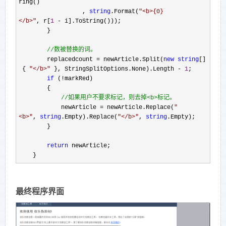
ring()
,
string
.Format(
"
<b>{0}
</b>
"
, r[
1
- i].ToString()));
}
//
数被替换的词。
replacedcount = newArticle.Split(
new
string
[]
{
"
</b>
"
}, StringSplitOptions.None).Length -
1
;
if
(!markRed)
{
//
如果用户不要求标记，则去掉<b>标记。
newArticle = newArticle.Replace(
"
<b>
"
,
string
.Empty).Replace(
"
</b>
"
,
string
.Empty);
}
return
newArticle;
}
最终程序界面