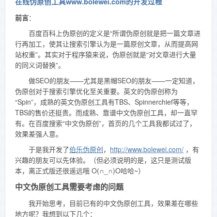
在线伪原创工具www.bolewei.com的开发过程
前言
：
百度百科上伪原创的定义是“所谓伪原创就是把一篇文章进
行再加工，使其让搜索引擎认为是一篇原创文章，从而提高网
站权重”。其实对于程序猿来说，伪原创就是“对文章进行大量
的同义词替换”。
做SEO的朋友——尤其是黑帽SEO的朋友——一定知道，
伪原创对于搜索引擎优化至关重要。英文的伪原创称为
“Spin”，成熟的英文伪原创工具有TBS、Spinnerchief等等，
TBS的售价还挺贵。而成熟、靠谱中文伪原创工具，却一直罕
有。在百度搜索“中文伪原创”，首页的几个工具我都试过了，
效果差强人意。
于是我开发了
伯乐伪原创
，
http://www.bolewei.com/
，有
兴趣的朋友可以先体验。（但必须说明的是，这只是测试版
本，离正式版还很遥远哦 O(∩_∩)O哈哈~）
中文伪原创工具需要考虑的问题
我开始思考，目前已有的中文伪原创工具，效果差在哪些
地方呢？我想到以下几个：