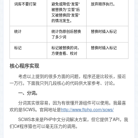
词库不要打架
避免或降低“发誓”
放弃顺序执行。
被替换为“立誓”后
又被替换回“发誓”
的情况发生。
统计
统计伪原创后替换
替换时插入标记
了多少词
标记
标记被替换的词，
替换时插入标记
方便查看、校对
核心程序实现
考虑以上提到的很多方面的问题，程序还是比较长，接近
一万行。下面我只列几段核心的代码供大家参考、讨论。
一、分词。
分词其实很容易，因为有很懂开源组件可以使用。我最喜
欢的是SCWS。官网地址是
http://www.ftphp.com/scws/
SCWS本来是PHP中文分词解决方案，但它提供了API，我
们C#程序猿也可以毫无压力的调用。