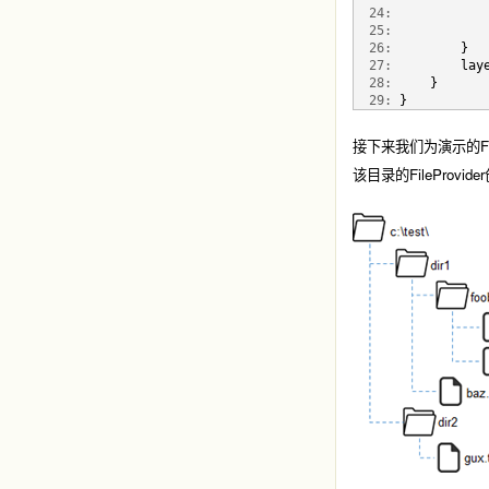
  24:
            
  25:
            
  26:
         }
  27:
         lay
  28:
     }
  29:
 }
接下来我们为演示的Fi
该目录的FileProv