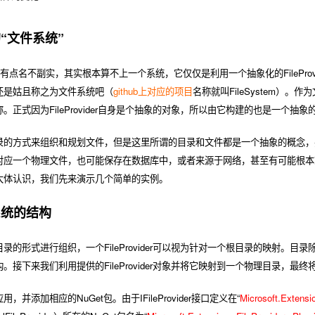
“文件系统”
”有点名不副实，其实根本算不上一个系统，它仅仅是利用一个抽象化的FilePr
还是姑且称之为文件系统吧（
github上对应的项目
名称就叫FileSystem）。作为文
。正式因为FileProvider自身是个抽象的对象，所以由它构建的也是一个抽象
录的方式来组织和规划文件，但是这里所谓的目录和文件都是一个抽象的概念，
对应一个物理文件，也可能保存在数据库中，或者来源于网络，甚至有可能根本
大体认识，我们先来演示几个简单的实例。
系统的结构
录的形式进行组织，一个FileProvider可以视为针对一个根目录的映射。
。接下来我们利用提供的FileProvider对象并将它映射到一个物理目录，最
并添加相应的NuGet包。由于IFileProvider接口定义在“
Microsoft.Extensio