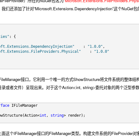
icalFileProvider）所在的NuGet包名为“
Microsoft.Extensions.FileProviders.Physi
添加了针对“Microsoft.Extensions.DependencyInjection”这个N
cies"
: {
oft.Extensions.DependencyInjection"
    : 
"1.0.0"
,
oft.Extensions.FileProviders.Physical"
    : 
"1.0.0"
leManager接口，它利用一个唯一的方式ShowStructure将文件系统的整体结构
录或者文件）呈现出来。对于这个Action<int, string>委托对象的两
rface
 IFileManager
owStructure(Action<
int
, 
string
> render);
个IFileManager接口的FileManager类型。构建文件系统的FilePr