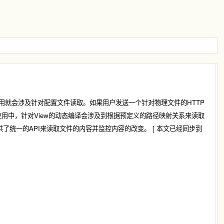
以应用就会涉及针对配置文件读取。如果用户发送一个针对物理文件的HTTP
C应用中，针对View的动态编译会涉及到根据预定义的路径映射关系来读取
了统一的API来读取文件的内容并监控内容的改变。 [ 本文已经同步到