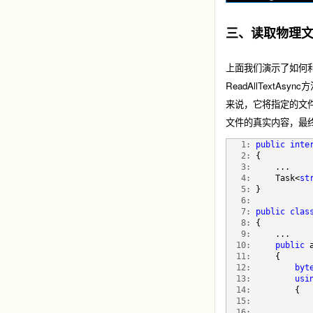
三、读取物理
上面我们演示了如何利用
ReadAllTextA
来说，它将指定的文件路径
文件的真实内容，最终
   1:
public
inte
   2:
 {
   3:
     ...
   4:
     Task<
st
   5:
 }
   6:
   7:
public
clas
   8:
 {
   9:
     ...
  10:
public
 
  11:
     {
  12:
byt
  13:
usi
  14:
         {
  15:
            
  16:
            