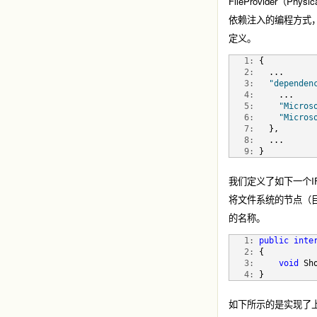
FileProvider（Phys
依赖注入的编程方式，我们还
定义。
   1:
 {  
   2:
   ...
   3:
"dependen
   4:
     ...
   5:
"Micros
   6:
"Micros
   7:
   },
   8:
   ...
   9:
 }
我们定义了如下一个IFi
将文件系统的节点（目
的名称。
   1:
public
inte
   2:
 {
   3:
void
 Sh
   4:
 }
如下所示的是实现了上面这