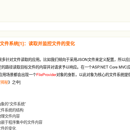
re的文件系统[1]：读取并监控文件的变化
re 具有很多针对文件读取的应用。比如我们倾向于采用JSON文件来定义配置，所
的路径读取目标文件的内容并对请求予以响应。在一个ASP.NET Core MV
同应用场景都会出现一个
FileProvider
对象的身影，以此对象为核心的文件系统提供
框架揭秘
》之中]
象的“文件系统”
文件系统的结构
物理文件内容
内嵌于程序集中的文件内容
文件的变化