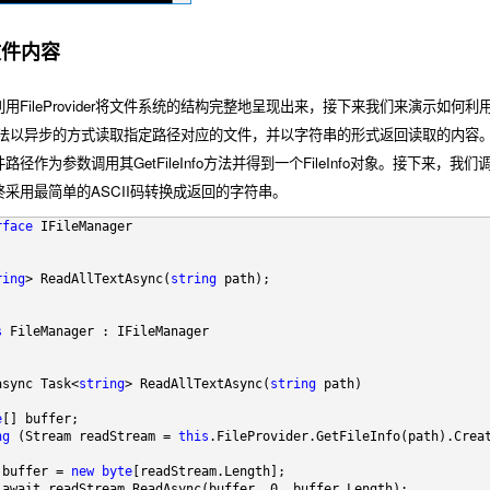
文件内容
FileProvider将文件系统的结构完整地呈现出来，接下来我们来演示如何利用
sync方法以异步的方式读取指定路径对应的文件，并以字符串的形式返回读取的内容。Fil
作为参数调用其GetFileInfo方法并得到一个FileInfo对象。接下来，我们调用F
采用最简单的ASCII码转换成返回的字符串。
rface
 IFileManager
ring
> ReadAllTextAsync(
string
 path);
s
 FileManager : IFileManager
async Task<
string
> ReadAllTextAsync(
string
 path)
e
[] buffer;
ng
 (Stream readStream = 
this
.FileProvider.GetFileInfo(path).Crea
 buffer = 
new
byte
[readStream.Length];
 await readStream.ReadAsync(buffer, 0, buffer.Length);