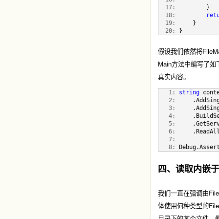
  17:
         }
  18:
ret
  19:
     }
  20:
 }
假设我们依然将FileM
Main方法中编写了如下
真实内容。
   1:
string
 cont
   2:
     .AddSin
   3:
     .AddSin
   4:
     .BuildS
   5:
     .GetSer
   6:
     .ReadAl
   7:
   8:
 Debug.Asser
四、读取内嵌
我们一直在强调由File
体使用何种类型的Fil
目录下的某个文件。假