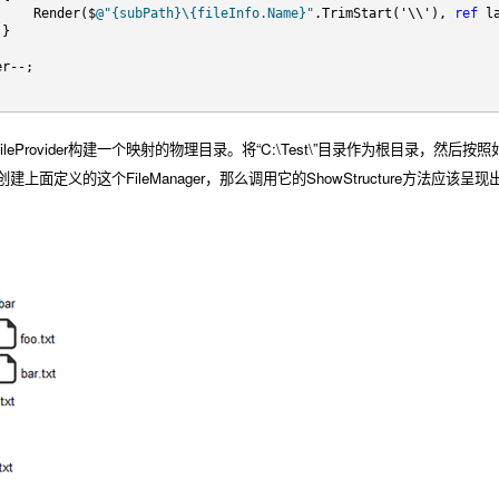
     Render($
@"{subPath}\{fileInfo.Name}"
.TrimStart('\\'), 
ref
 l
 }
er--;
leProvider构建一个映射的物理目录。将“C:\Test\”目录作为根目录
ider创建上面定义的这个FileManager，那么调用它的ShowStructure方法