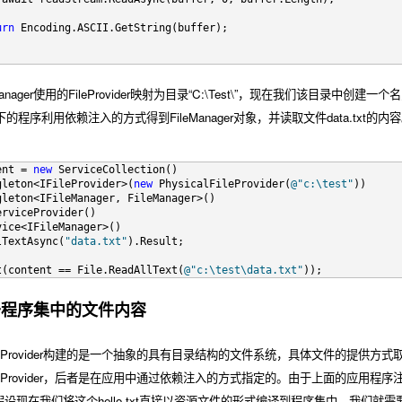
urn
 Encoding.ASCII.GetString(buffer);
anager使用的FileProvider映射为目录“C:\Test\”，现在我们该目录中
的程序利用依赖注入的方式得到FileManager对象，并读取文件data.txt的内
ent = 
new
 ServiceCollection()
gleton<IFileProvider>(
new
 PhysicalFileProvider(
@"c:\test"
))
gleton<IFileManager, FileManager>()
erviceProvider()
vice<IFileManager>()
lTextAsync(
"data.txt"
).Result;
t(content == File.ReadAllText(
@"c:\test\data.txt"
));
于程序集中的文件内容
Provider构建的是一个抽象的具有目录结构的文件系统，具体文件的提供方式取决于具体
eProvider，后者是在应用中通过依赖注入的方式指定的。由于上面的应用程序注入的是
设现在我们将这个hello.txt直接以资源文件的形式编译到程序集中，我们就