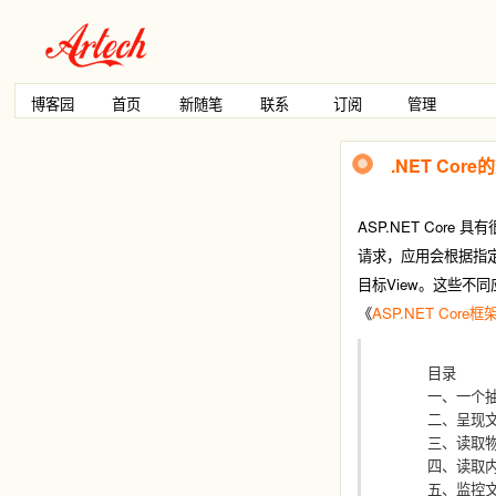
博客园
首页
新随笔
联系
订阅
管理
.NET Co
ASP.NET Co
请求，应用会根据指定
目标View。这些不
《
ASP.NET Core
目录
一、一个抽
二、呈现
三、读取
四、读取
五、监控