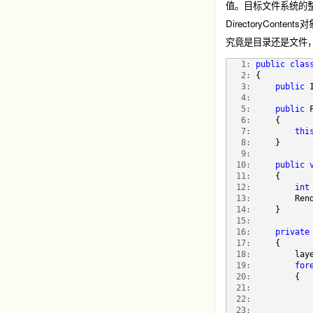
值。目标文件系统的整体结
DirectoryCo
究竟是目录还是文件，则
   1:
public
clas
   2:
 {
   3:
public
 
   4:
   5:
public
 
   6:
     {
   7:
thi
   8:
     }
   9:
  10:
public
  11:
     {
  12:
int
  13:
         Ren
  14:
     }
  15:
  16:
private
  17:
     {
  18:
         lay
  19:
for
  20:
         {
  21:
            
  22:
  23:
            