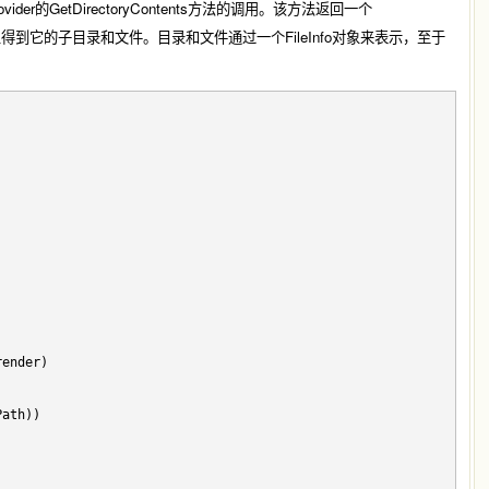
的GetDirectoryContents方法的调用。该方法返回一个
象得到它的子目录和文件。目录和文件通过一个FileInfo对象来表示，至于
render)
Path))