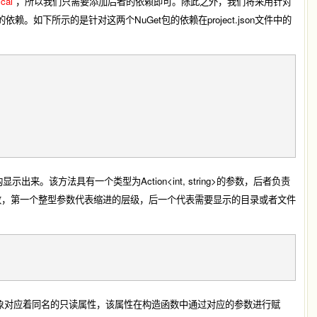
cal
”，所以我们只需要添加后者的依赖即可。除此之外，我们将采用针对
uGet包的依赖。如下所示的是针对这两个NuGet包的依赖在project.json文件中的
显示出来。该方法具有一个类型为Action<int, string>的参数，后者负责
个泛型参数，第一个整型参数代表缩进的层级，后一个代表需要显示的目录或者文件
ovider对象对应着同名的只读属性，该属性在构造函数中通过对应的参数进行赋