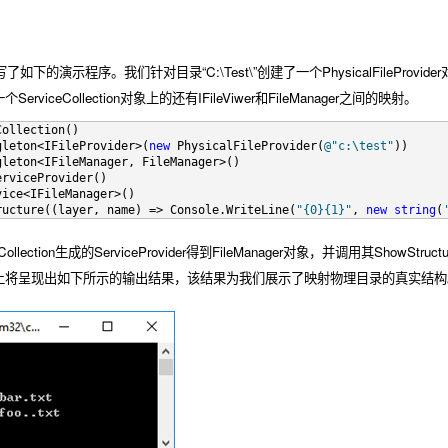
下的演示程序。我们针对目录“C:\Test\”创建了一个PhysicalFileProvider对象
viceCollection对象上的还有IFileViwer和FileManager之间的映射。
Collection()
gleton<IFileProvider>(
new
 PhysicalFileProvider(
@"c:\test"
))
gleton<IFileManager, FileManager>()
erviceProvider()
vice<IFileManager>()
ructure((layer, name) => Console.WriteLine(
"{0}{1}"
, 
new
string
(
ollection生成的ServiceProvider得到FileManager对象，并调用其ShowSt
上将呈现出如下所示的输出结果，该结果为我们展示了映射物理目录的真实结构