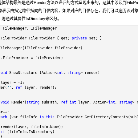
构最终是通过Render方法以递归的方式呈现出来的，这其中涉及到FileProvider
ntents对象表示由指定路径指向的目录内容，如果对应的目录存在，我们可以遍历该对
通过其属性IsDirectory来区分。
s
 FileManager: IFileManager
IFileProvider FileProvider { get; 
private
 set; }
FileManager(IFileProvider fileProvider)
s
.FileProvider = fileProvider;
void
 ShowStructure (Action<
int
, 
string
> render)
 layer = -1;
der(
""
, 
ref
 layer, render);
void
 Render(
string
 subPath, 
ref
int
 layer, Action<
int
, 
string
> 
er++;
each
 (var fileInfo 
in
this
.FileProvider.GetDirectoryContents(sub
 render(layer, fileInfo.Name);
if
 (fileInfo.IsDirectory)
 {