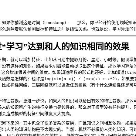
如果你猜测这是时间（timestamp）——那么，你已经开始使用领域
么意味着默认预测目标和特征之间是线性关系。也就是说，学习算法的假设空
“学习”达到和人的知识相同的效果
日期，就可以增加特征，比如从日期中提取月份、星期、小时等。假设增加
没有这样的知识。如果要求机器能自动提取出这个特征，那么学习算法的假设
。这会增加假设空间的维度。如果知道函数的形式也还好，比如知道
(tim
换函数是怎样的？也许是
，如果要
log(sin(a x)) / (exp(x) + x^2)
。比如神经网络，三层网络就可以逼近任意函数（有个什么连续性还是可
于特征变换。更进一步说，如果人的知识可以给出有效的特征变换，那么
果人的知识所产生的特征变换也是线性的，那么对于模型没有任何提升，
则会造成模型的特征空间维度大大提高。
积累下来的，其中包含了很多复杂的变换，而且知识之间相互依赖，如果
习出人类的知识结构是不太现实的。当然，机器不必模仿人类的知识，可
ning这么火，因为它在控制过拟合的前提下，能够在一定程度上学习出特征