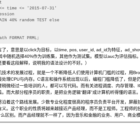


<= time <= '2015-07-31'

ssion

AIN 40% random TEST else

是以click为目标，以time, pos, user_id, ad_id为特征，ad_sho
ssion模型，其中随机选择40%作为训练集，其他作为测试集。模型以auc为评估指
还要看这段解释，说明我的语法设计的不好。）
技术的发展过程，就是一个不断降低人们使用计算机门槛的过程，用Broo
处理CPU与内存。C语言和操作系统出现以后，编程门槛降低了，但是仍然免
要稍微经过一些培训的人，都可以写代码。而有关进程调度、内存管理、I
盖。而大部分程序员的职责，是把业务逻辑“翻译”成计算机听得懂的语言
将沿着这个路线发展。少数专业化程度很高的程序员负责平台开发，屏蔽技
含义。这个职业的性质将越来越接近产品经理，而不是工程师。工程师的技
没什么区别。而产品经理就不一样了，因为音乐和金融的业务、用户、商业