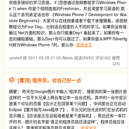
供很多很好的学习资源。 if (您想通过视频教程学习Windows Phon
e 7) when 你是个彻彻底底的Freshman，并且渴望学习英语的 那
么这个系列肯定适合你 《Windows Phone 7 Development for Abs
olute Beginners》 大家可以在线观看或者下载下来慢慢看，该视频
教程分为Four Day，分别适合程度的人不同的学习。如果你没有接
触过.Net方面的知识，那么你只能重Day1 看起来了，如果你有一
定的编程基础，那么Day1你可以跳过了，如果你是从WPF/Silverlig
ht转为Windows Phone 7的，那么你
阅读全文
posted @ 2011-03-28 21:00 Alexis
阅读(5630)
评论(42)
推荐
(25)
[置顶]
程序员，对自己好一点
摘要： 昨天在Google图片中输入“程序员”，搜索到的第一张图片是
这样的 一位平头兄桌上两台笔记本一台台式机。其中的一台中显示
是某个论坛的页面【估计正在回答某个问题】、中间那台正在启动
Eclipse【要开始写Java程序了】、平头兄的目光此时盯在台式机的
显示器上【应该是正在远程或者是某个虚拟机】，旁边还有一本打
开的书…图片的名字是“真正的程序员就应该这样”，程序员就应该
这样么？ 是谁规定程序员就应该是这...
阅读全文