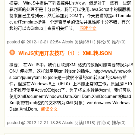
摘要： WinJS中提供了列表控件ListView，但是对于一些有一些逻
辑判断的处理不是十分友好，我们可以使用JavaScript中的模版机
制来自己生成列表，然后添加到DOM中。今天要讲的是artTemplat
e, artTemplate提供一个是否简单的语法并且性能十分不错，有兴
趣的可以去Github上查看相关细节。
阅读全文
posted @ 2012-12-21 22:54 Alexis
阅读(6811)
评论(8)
推荐(0)
WinJS实用开发技巧（1）：XML转JSON
摘要： 在WinJS中，我们获取到XML格式的数据可能需要转换为JS
ON方便处理，这样就用到xml转json的插件。http://www.fynework
s.com/jquery/xml-to-json/是一款很不错的xml转json的jQuery插
件，但是在Windows 8上（IE10）上不能正常的工作。原因是IE10
上不推荐使用ActiveXObject了，为了将文本转换为xml，我们可以
使用XmlDocumentWindows.Data.Xml.Dom.XmlDocument的load
Xml将带有xml格式的文本转为XML对象：var doc=new Windows.
Data.Xml.Dom.
阅读全文
posted @ 2012-12-21 18:36 Alexis
阅读(1618)
评论(4)
推荐(0)