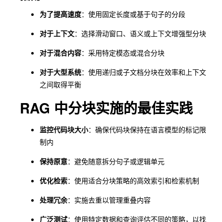
为了提高速度
：使用固定长度或基于句子的分段
子文档
大型文
高
高
高
分块
档集合
对于上下文
：选择滑动窗口、语义或上下文增强型分块
混合分
多功能
对于混合内容
：采用特定模态或混合分块
可变
非常高
可变
块
系统
对于大型系统
：使用递归或子文档分块在效率和上下文
之间取得平衡
RAG 中分块实施的最佳实践
监控代码块大小
：确保代码块保持在语言模型的标记限
制内
保持原意
：避免随意拆分句子或逻辑单元
优化检索
：使用适合分块策略的高效索引和检索机制
处理冗余
：实施去重以管理重叠内容
广泛测试
：使用特定数据和查询评估不同的策略，以找