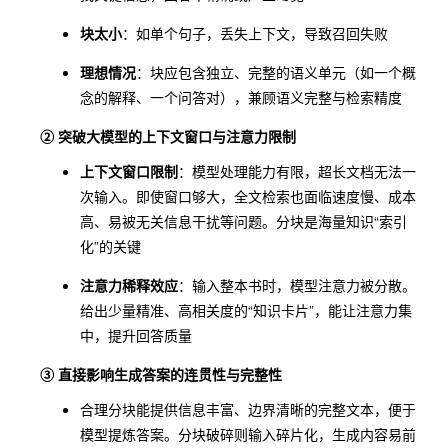
块太小
：如单个句子，丢失上下文，导致召回失败
理想情况
：块应包含独立、完整的语义单元（如一个概
念的解释、一个问答对），兼顾语义完整与检索精度
② 突破
大模型
的上下文窗口与注意力限制
上下文窗口限制
：模型处理能力有限，超长文档无法一
次输入。即使窗口够大，全文检索也面临速度慢、成本
高、易被无关信息干扰等问题。分块是海量知识“索引
化”的关键
注意力稀释效应
：输入整本书时，模型注意力被分散。
给出少量精准、高相关度的“知识卡片”，能让注意力集
中，提升回答质量
③ 直接影响生成答案的连贯性与完整性
合理分块能提供信息丰富、边界清晰的完整文本，便于
模型提炼答案。分块破碎则输入碎片化，生成内容易前