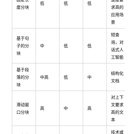
低
低
低
度分块
求高的
应用场
景
短查
基于句
询，对
子的分
中
低
低
话式人
块
工智能
基于段
结构化
落的分
中高
低
中
文档
块
对上下
滑动窗
文要求
高
中
高
口分块
高的文
本
技术或