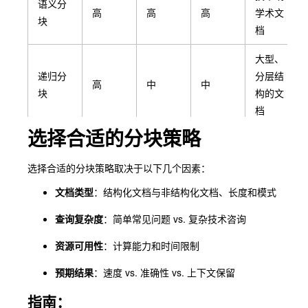
语义分
高
高
高
学术文
块
档
大型、
递归分
分层结
高
中
中
块
构的文
档
选择合适的分块策略
上下文
需要连
增强分
非常高
高
高
贯性的
选择合适的分块策略取决于以下几个因素：
块
长文档
文档类型
：结构化文档与非结构化文档、长度和模式
特定模
混合媒
可变
高
可变
查询复杂度
：简单常见问题 vs. 复杂技术咨询
态分块
体文档
资源可用性
：计算能力和时间限制
需要深
代理分
度理解
预期结果
：速度 vs. 准确性 vs. 上下文保留
非常高
非常高
非常高
块
的复杂
指南
：
文档