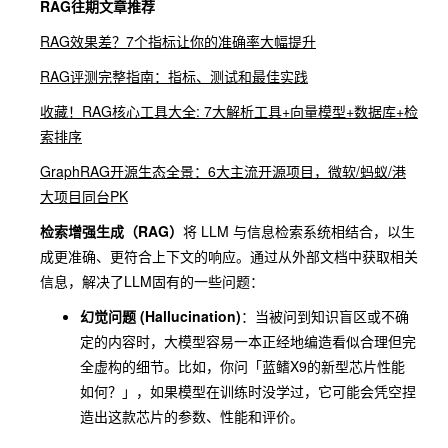
RAG往期文章推荐
RAG效果差？7个指标让你的准确率大幅提升
RAG评测完整指南：指标、测试和最佳实践
收藏！RAG核心工具大全: 7大解析工具+向量模型+数据库+检
索排序
GraphRAG开源生态全景：6大主流开源项目，微软/蚂蚁/港
大项目同台PK
检索增强生成（RAG）
将 LLM 与信息检索系统相结合，以生
成更准确、更符合上下文的响应。通过从外部文档中获取相关
信息，解决了LLM固有的一些问题：
幻觉问题 (Hallucination)
：当被问到知识盲区或不确
定的内容时，大模型容易一本正经地编造看似合理但完
全虚构的细节。比如，你问「蓝鳍X9的新型芯片性能
如何？」，如果模型在训练时没学过，它可能会凭空捏
造出这款芯片的参数、性能和评价。