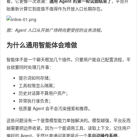
看，它更像一次退潮：​
通用 Agent 的第一轮试验结束了
​，平台开
始重新计算它到底值不值得作为开放入口长期存在。
图：Agent 入口从开放广场转向更受控的业务流程。
为什么通用智能体会难做
智能体不是一个聊天框加几个插件。只要用户能自己配置流程，平
台就要同时处理几件事：
提示词如何存储；
工具权限怎么隔离；
历史对话算不算用户资产；
异常执行谁负责；
低质量 Agent 会不会污染搜索和推荐。
这些问题没有一个是靠模型能力单独解决的。模型越强，平台反而
越需要把边界收紧。因为一个能调用工具、读取上下文、记住用户
偏好的 Agent，天然比普通问答更接近一个​
半自动操作系统
​。