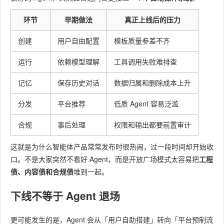
环节
早期做法
真正上线后的压力
创建
用户自由配置
模板质量参差不齐
运行
依赖模型理解
工具调用失败难排查
记忆
保存历史对话
数据归属和删除成本上升
分发
平台推荐
低质 Agent 容易泛滥
合规
事后处理
权限和输出都要前置审计
这就是为什么智能体产品常常发布时很热闹，过一段时间却开始收
口。不是大家突然不看好 Agent，而是开放广场模式太容易把
工程
债、内容债和合规债
堆到一起。
下线不等于 Agent 退场
更可能发生的是，Agent 会从「用户自助搭建」转向「平台预制流