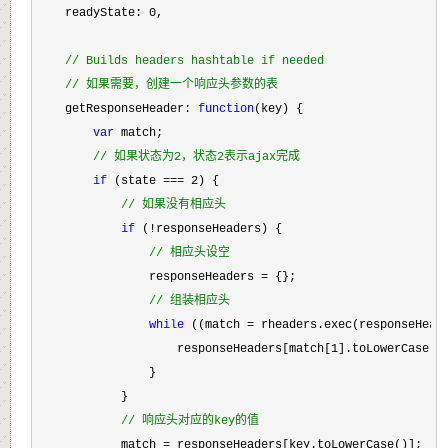
    readyState: 0
,

//
 Builds headers hashtable if needed
//
 如果需要，创建一个响应头参数的表
    getResponseHeader: 
function
(key) {

var
 match;

//
 如果状态为2，状态2表示ajax完成
if
 (state === 2
) {

//
 如果没有相应头
if
 (!
responseHeaders) {

//
 相应头设空
                responseHeaders =
 {};

//
 组装相应头
while
 ((match =
 rheaders.exec(responseHeade
                    responseHeaders[match[
1].toLowerCase()
                }

            }

//
 响应头对应的key的值
            match =
 responseHeaders[key.toLowerCase()];
