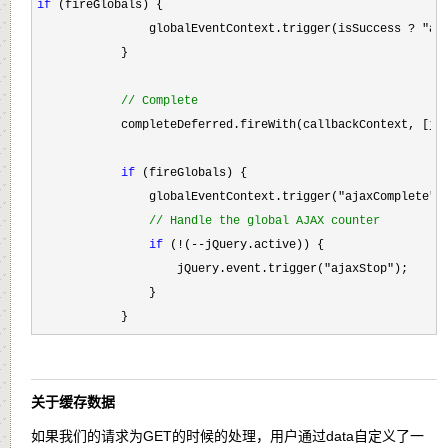
if
 (fireGlobals) {

                globalEventContext.trigger(isSuccess 
? "aj
            }

//
 Complete
            completeDeferred.fireWith(callbackContext, [jqX
if
 (fireGlobals) {

                globalEventContext.trigger(
"ajaxComplete"
,
//
 Handle the global AJAX counter
if
 (!(--
jQuery.active)) {

                    jQuery.event.trigger(
"ajaxStop"
);

                }

            }
关于缓存数据
如果我们的请求为GET的时候的处理，用户通过data自定义了一