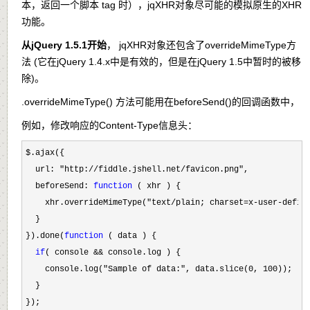
本，返回一个脚本 tag 时），jqXHR对象尽可能的模拟原生的XHR
功能。
从jQuery 1.5.1开始
，
jqXHR
对象还包含了
overrideMimeType
方
法 (它在jQuery 1.4.x中是有效的，但是在jQuery 1.5中暂时的被移
除)。
.overrideMimeType()
方法可能用在
beforeSend()
的回调函数中，
例如，修改响应的Content-Type信息头：
$.ajax({

  url: 
"http://fiddle.jshell.net/favicon.png"
,

  beforeSend: 
function
 ( xhr ) {

    xhr.overrideMimeType(
"text/plain; charset=x-user-defin
  }

}).done(
function
 ( data ) {

if
( console &&
 console.log ) {

    console.log(
"Sample of data:", data.slice(0, 100
));

  }

});