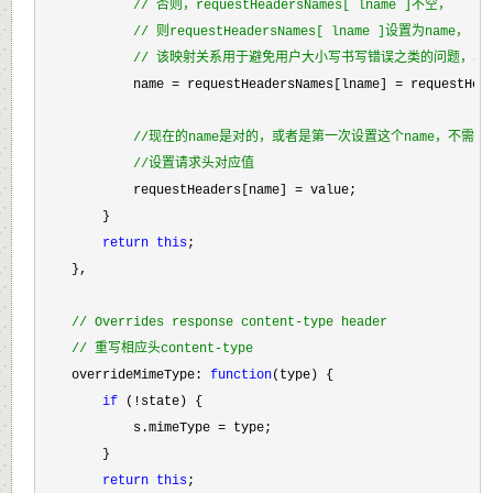
//
 否则，requestHeadersNames[ lname ]不空，
//
 则requestHeadersNames[ lname ]设置为name，
//
 该映射关系用于避免用户大小写书写错误之类的问题，容
            name = requestHeadersNames[lname] = requestHea
//
现在的name是对的，或者是第一次设置这个name，不需要
//
设置请求头对应值
            requestHeaders[name] =
 value;

        }

return
this
;

    },

//
 Overrides response content-type header
//
 重写相应头content-type
    overrideMimeType: 
function
(type) {

if
 (!
state) {

            s.mimeType 
=
 type;

        }

return
this
;
