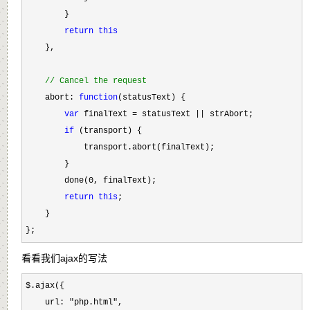
        }

return
this
    },

//
 Cancel the request
    abort: 
function
(statusText) {

var
 finalText = statusText ||
 strAbort;

if
 (transport) {

            transport.abort(finalText);

        }

        done(
0
, finalText);

return
this
;

    }

};
看看我们ajax的写法
$.ajax({

    url: 
"php.html"
,
