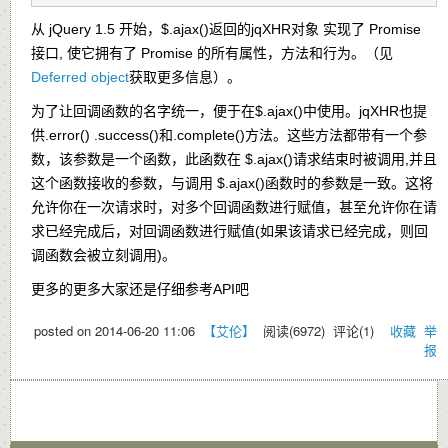
从 jQuery 1.5 开始，
$.ajax()
返回的jqXHR对象 实现了 Promise
接口, 使它拥有了 Promise 的所有属性，方法和行为。（见
Deferred object
获取更多信息）。
为了让回调函数的名字统一，便于在
$.ajax()
中使用。jqXHR也提
供
.error()
.success()
和
.complete()
方法。这些方法都带有一个参
数，该参数是一个函数，此函数在
$.ajax()
请求结束时被调用,并且
这个函数接收的参数，与调用
$.ajax()
函数时的参数是一致。这将
允许你在一次请求时，对多个回调函数进行赋值，甚至允许你在请
求已经完成后，对回调函数进行赋值(如果该请求已经完成，则回
调函数会被立刻调用)。
更多的更多大家还是仔细参考API吧
posted on
2014-06-20 11:06
【艾伦】
阅读(
6972
) 评论(
1
)
收藏
举
报