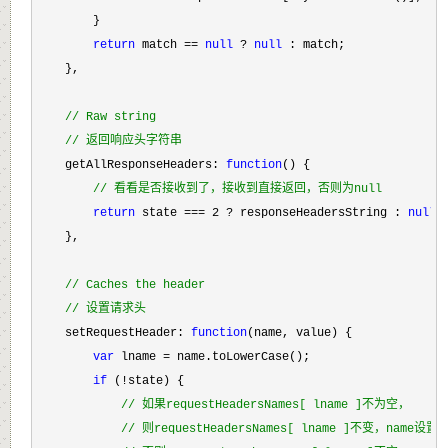
        }

return
 match == 
null
 ? 
null
 : match;

    },

//
 Raw string
//
 返回响应头字符串
    getAllResponseHeaders: 
function
() {

//
 看看是否接收到了，接收到直接返回，否则为null
return
 state === 2 ? responseHeadersString : 
null
;

    },

//
 Caches the header
//
 设置请求头
    setRequestHeader: 
function
(name, value) {

var
 lname =
 name.toLowerCase();

if
 (!
state) {

//
 如果requestHeadersNames[ lname ]不为空，
//
 则requestHeadersNames[ lname ]不变，name设