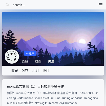
+ 关注
园龄：
粉丝：
关注：
收藏
闪存
小组
博问
mona论文复现（1）目标检测环境搭建
摘要： mona论文复现（1）目标检测环境搭建 论文题目：5%>100%: Br
eaking Performance Shackles of Full Fine-Tuning on Visual Recognitio
n Tasks 原项目链接：https://github.com/LeiyiHU/mona/