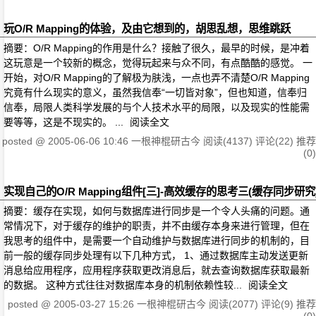
玩O/R Mapping的体验，及由它想到的，胡思乱想，思维跳跃
摘要：O/R Mapping的作用是什么？接触了很久，最早的时候，是冲着
这玩意是一个较新的概念，觉得玩起来与众不同，有点酷酷的感觉。 一
开始，对O/R Mapping的了解极为肤浅，一点也弄不清楚O/R Mapping
究竟有什么现实的意义，虽然我信奉“一切皆对象”，但也知道，信奉归
信奉，局限人类科学发展的与个人技术水平的局限，以及现实的性能需
要等等，这是不现实的。 ...
阅读全文
posted @
2005-06-06 10:46
一根神棍研古今
阅读(4137)
评论(22)
推荐
(0)
实现自己的O/R Mapping组件[三]-高效缓存的思考三(缓存同步研究
摘要：缓存在实现，如何与数据库进行同步是一个令人头痛的问题。通
常情况下，对于缓存的维护的职责，并不由缓存本身来进行管理，但在
我思考的组件中，是需要一个自动维护与数据库进行同步的机制的，目
前一般的缓存同步处理有以下几种方式， 1、通过数据库主动发送更新
消息给应用程序，应用程序获取更改消息后，就去查询数据库获取最新
的数据。 这种方式往往对数据库本身的机制依赖性较...
阅读全文
posted @
2005-03-27 15:26
一根神棍研古今
阅读(2077)
评论(9)
推荐