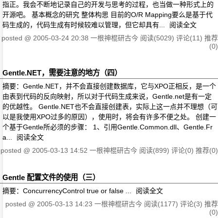
指正。我会不断地记录自己的开发与思考的过程，也当做一种形式上的
开源吧。 基本概念的研究 整体构思 目前的O/R Mapping要么是基于代
码生成的，代码生成有时候较难以管理，但它却具有...
阅读全文
posted @
2005-03-24 20:38
一根神棍研古今
阅读(5029)
评论(11)
推荐
(0)
Gentle.NET，需要注意的地方（四）
摘要：Gentle.NET，并不会直接创建数据库，它与XPO正相反，是一个
由表到代码的反向映射，所以对于代码生成来说，Gentle.net是有一定
的优越性。 Gentle.NET也不会直接创建表，实际上这一点并不理想（可
以是我使用XPO过多的原因），使用时，将会有许多不便之处。 创建一
个基于Gentle所必须的步骤： 1、引用Gentle.Common.dll、Gentle.Fr
a...
阅读全文
posted @
2005-03-13 14:52
一根神棍研古今
阅读(899)
评论(0)
推荐(0)
Gentle 配置文件的使用（三）
摘要：ConcurrencyControl true or false ...
阅读全文
posted @
2005-03-13 14:23
一根神棍研古今
阅读(1177)
评论(3)
推荐
(0)