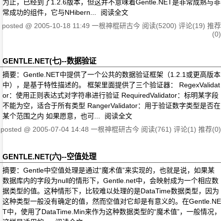
为止，已经到了1.2.6版本，但这并不意味着Gentle.NET是非常成熟与非
常成功的组件，它与NHibern...
阅读全文
posted @
2005-10-18 11:49
一根神棍研古今
阅读(5200)
评论(19)
推荐
(0)
GENTLE.NET(七)--数据验证
摘要：Gentle.NET中提供了一个公共的数据验证框架（1.2.1或更高版本
中），是基于特性描述的。 框架里面提供了三个验证器： RegexValidat
or：使用正则表达式对字符串进行验证 RequiredValidator：标明某字段
不能为空，适合于所有类型 RangerValidator：用于验证数字类型是否在
某个范围之内 如果愿意，也可...
阅读全文
posted @
2005-07-04 14:48
一根神棍研古今
阅读(761)
评论(1)
推荐(0)
GENTLE.NET(六)--空值处理
摘要：Gentle中空值处理是通过“魔术值”来实现的，也就是说，如果某
数据库内的字段为null的情形下，Gentle.net中，会映射成为一个相应数
据类型的值。这种情形下，比较难以处理的是DataTime数据类型，因为
这种类型一般没有确定的值，然而空值对它却是有意义的。在Gentle.NE
T中，使用了DataTime.Min来作为这种数据类型的“魔术值”，一般情况，