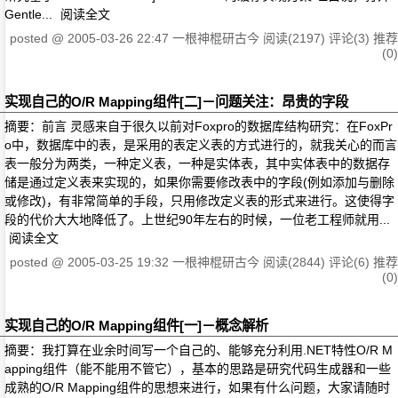
Gentle...
阅读全文
posted @
2005-03-26 22:47
一根神棍研古今
阅读(2197)
评论(3)
推荐
(0)
实现自己的O/R Mapping组件[二]－问题关注：昂贵的字段
摘要：前言 灵感来自于很久以前对Foxpro的数据库结构研究：在FoxPr
o中，数据库中的表，是采用的表定义表的方式进行的，就我关心的而言
表一般分为两类，一种定义表，一种是实体表，其中实体表中的数据存
储是通过定义表来实现的，如果你需要修改表中的字段(例如添加与删除
或修改)，有非常简单的手段，只用修改定义表的形式来进行。这使得字
段的代价大大地降低了。上世纪90年左右的时候，一位老工程师就用...
阅读全文
posted @
2005-03-25 19:32
一根神棍研古今
阅读(2844)
评论(6)
推荐
(0)
实现自己的O/R Mapping组件[一]－概念解析
摘要：我打算在业余时间写一个自己的、能够充分利用.NET特性O/R M
apping组件（能不能用不管它），基本的思路是研究代码生成器和一些
成熟的O/R Mapping组件的思想来进行，如果有什么问题，大家请随时