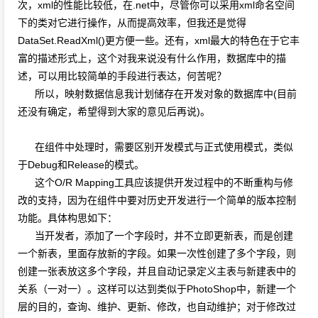
次，xml的性能比较低，在.net中，尽管你可以采用xml命名空间
下的类对它进行操作，从而提高效率，但我还是觉得
DataSet.ReadXml()更方便一些。还有，xml最大的特色在于它丰
富的描述形式上，这个对我来说没有什么作用，数据库中的描
述，可以用比较简单的手段进行表达，何苦呢？
所以，映射数据信息我计划储存在开发对象的数据库中(目前
还没有确定，希望得到大家的意见后再说)。
在组件中处理时，需要区别开发模式与正式使用模式，类似
于Debug和Release的模式。
这个O/R Mapping工具应该提供开发过程中的不断重构与修
改的支持，因为在组件中要对历史开发进行一个简单的版本控制
功能。具体构思如下：
当开发者，添加了一个字段时，并不立即更新表，而是创建
一个新表，里面存放新的字段。如果一次性创建了多个字段，则
创建一张表放这多个字段，并且自动记录定义主表与新建表中的
关系（一对一）。这样可以达到类似于PhotoShop中，新建一个
层的目的，查询、维护、更新、修改，也自动维护；对于修改过