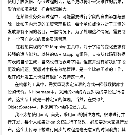
使用了触发器、存储过程的话，这个更改将带来灾难性的后果，
影响尤如滚雪球一样会越滚越大。
在某些业务处理过程中，可能需要进行字段的自由添加与删
除，比如国内常见的工资管理系统，每个单位或企业对于工资的
发放都有不同的名目，一般情况下，为了处理这种情况，需要制
作一个可自定义的表来灵活管理。
在我想实现的O/R Mapping工具中，对于字段的变化要求有
较强的适应能力。以往的O/R Mapping组件，支持从代码到数据
库表的自动生成，当然也包括表与字段。但这并没有解决好字段
更改的问题。要想对字段有效地管理，是一个比较困难的工作，
现在的开发工具也没有很好地支持这一点。
在构想的工具中，需要重现表定义表的方式来降低数据库字
段的代价。NHibernate中，采用的xml的方式对表的字段进行描
述，这实际上就是一种定义的体现，当然，在类似的
ObjectSpace中，也采用了xml的描述方式。
我不太想使用xml，首先，采用xml的描述方式，很难进行并
行开发，每个人如果对xml文档进行了修改，必须要对大家进行发
布，这个上传与下载进行同步的过程是毫无意义的时间浪费；其