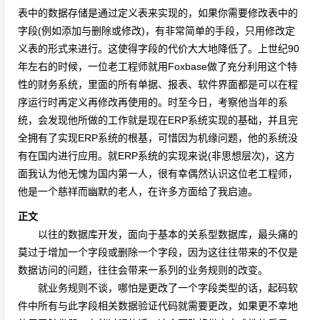
表中的数据存储是通过定义表来实现的，如果你需要修改表中的
字段(例如添加与删除或修改)，有非常简单的手段，只用修改定
义表的形式来进行。这使得字段的代价大大地降低了。上世纪90
年左右的时候，一位老工程师就用Foxbase做了充分利用这个特
性的财务系统，里面的所有单据、报表、软件界面都是可以在程
序运行时再定义再修改再使用的。时至今日，考察他当年的系
统，会发现他所做的工作就是现在ERP系统实现的基础，并且完
全拥有了实现ERP系统的根基，可惜因为机缘问题，他的系统没
有在国内进行应用。就ERP系统的实现来说(非思想层次)，这方
面我认为他无愧为国内第一人，很有幸偶然认识这位老工程师，
他是一个慈祥而幽默的老人，在许多方面给了我启迪。
正文
以往的数据库开发，面向于基本的关系型数据库，最头痛的
莫过于增加一个字段或删除一个字段，因为这往往带来的不仅是
数据访问的问题，往往会带来一系列的业务规则的改变。
就业务规则不谈，哪怕是更改了一个字段类型的话，起码软
件中所有与此字段相关数据验证代码就需要更改，如果更不幸地