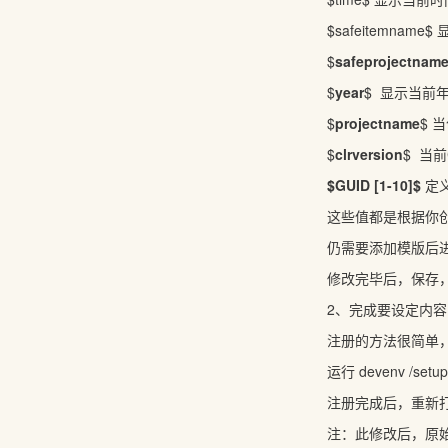
$safeitemnam
$
safeprojectnam
$
year
$ 显示当前
$
projectname
$ 
$
clrversion
$ 当
$GUID [1-10]$
定义
这些值都是根据你
仍需要添加模版后
修改完毕后，保存，
2、完成要设定内容
注册的方法很简单，在开始
运行 devenv /s
注册完成后，重新打
注：此修改后，原始