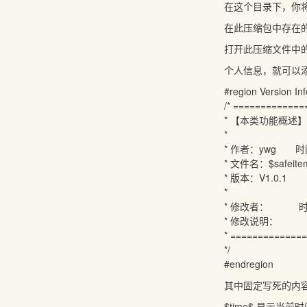
在这个目录下，你将看
在此压缩包中存在的
打开此压缩文件中的
个人信息，就可以
#region Version Inf
/* ============
* 【本类功能概述】
*
* 作者：ywg 时间
* 文件名：$safeite
* 版本：V1.0.1
*
* 修改者
* 修改说明：
* =============
*/
#endregion
其中固定写死的内
$time$ 显示当前时