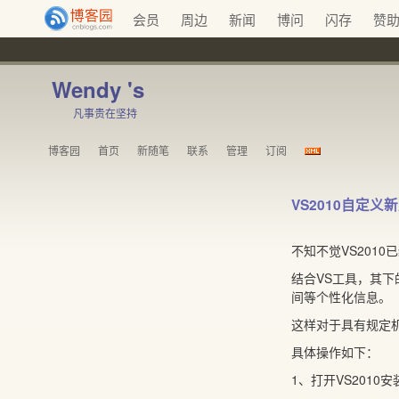
会员
周边
新闻
博问
闪存
赞
Wendy 's
凡事贵在坚持
博客园
首页
新随笔
联系
管理
订阅
VS2010自定义
不知不觉VS2010
结合VS工具，其下
间等个性化信息。
这样对于具有规定
具体操作如下：
1、打开VS2010安装目录，