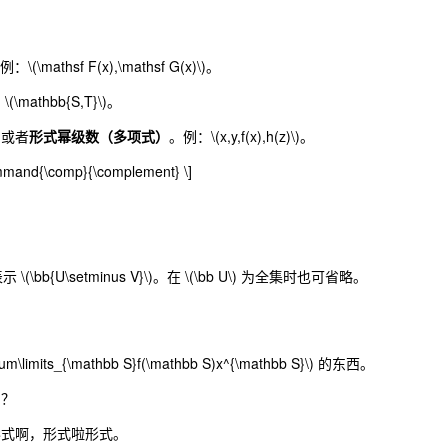
例：
\(\mathsf F(x),\mathsf G(x)\)
。
：
\(\mathbb{S,T}\)
。
）或者
形式幂级数（多项式）
。例：
\(x,y,f(x),h(z)\)
​​。
mand{\comp}{\complement} \]
表示
\(\bb{U\setminus V}\)
。在
\(\bb U\)
为全集时也可省略。
sum\limits_{\mathbb S}f(\mathbb S)x^{\mathbb S}\)
​​ 的东西。
的？
形式啊，形式啦形式。