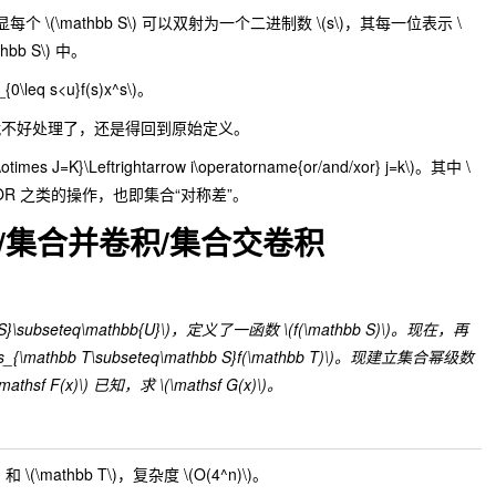
显每个
\(\mathbb S\)
可以双射为一个二进制数
\(s\)
，其每一位表示
\
thbb S\)
中。
_{0\leq s<u}f(s)x^s\)
。
就不好处理了，还是得回到原始定义。
\otimes J=K}\Leftrightarrow i\operatorname{or/and/xor} j=k\)
。其中
\
OR
之类的操作，也即集合“对称差”。
换/集合并卷积/集合交卷积
S}\subseteq\mathbb{U}\)
​​，定义了一函数
\(f(\mathbb S)\)
​​。现在，再
ts_{\mathbb T\subseteq\mathbb S}f(\mathbb T)\)
​​。现建立集合幂级数
\mathsf F(x)\)
​​ 已知，求
\(\mathsf G(x)\)
​​。
)
​ 和
\(\mathbb T\)
​，复杂度
\(O(4^n)\)
​​​。