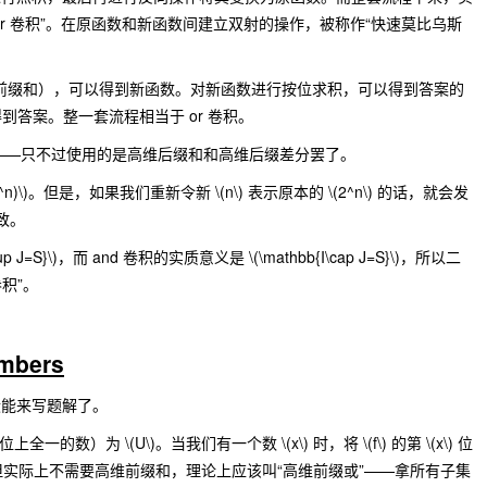
r
​​​ 卷积”。在原函数和新函数间建立双射的操作，被称作“快速莫比乌斯
前缀和），可以得到新函数。对新函数进行按位求积，可以得到答案的
得到答案。整一套流程相当于
or
卷积。
——只不过使用的是高维后缀和和高维后缀差分罢了。
^n)\)
​。但是，如果我们重新令新
\(n\)
​ 表示原本的
\(2^n\)
的话，就会发
一致。
up J=S}\)
​，而
and
卷积的实质意义是
\(\mathbb{I\cap J=S}\)
，所以二
积”。
mbers
没能来写题解了。
有位上全一的数）为
\(U\)
。当我们有一个数
\(x\)
时，将
\(f\)
的第
\(x\)
位
实际上不需要高维前缀和，理论上应该叫“高维前缀或”——拿所有子集