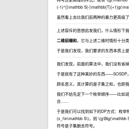
(-1)^{|\mathbb S|-|\mathbb{T}|+1}g(\ma
虽然看上去比我们前两种的暴力更高级
上述容斥的思想启发我们，什么情形下
二维前缀和
，它与上述二维时情形十分
于是我们发现，我们要求的东西本质上
我们发现，前面的算法中，我们没有省掉
于是就有了这种美妙的东西——SOSDP
顾名思义，其计算的是子集之和，也即
我们不妨先定下一个枚举顺序——比如
合……
于是我们可以找到如下的DP方式：枚举
(x_i\in\mathbb S\)
，则
\(g\Big(\mathbb S
符号是子集删去符号。