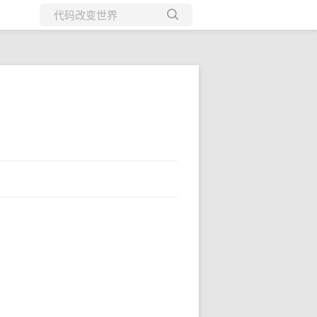
所有博客
当前博客