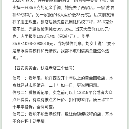
2025年秋天，住在胡家庙的刘女士因为孩子要交学费，想
卖掉一只35.6克的足金手镯。她先去了两家店，一家说“要
扣6%损耗”，另一家报价比大盘价低28元/克。后来朋友推
荐了唐王珠宝。到店后她先自己用砝码校了秤，35.6克分
毫不差。光谱仪检测纯度999.9‰。当天大盘价1105元/
克，店里报到1098元/克（只减7元）。到手
35.6×1098=39088.8元，当场微信到账。刘女士说：“要不
是亲眼看着校秤和光谱仪，我都不敢相信卖金能这么透
明。”
【西安卖黄金，认准老店三个信号】
信号一：看年限。能在西安开十年以上的黄金回收店，本
身就经过市场筛选。二十年如一日，更说明问题。
信号二：看投诉记录。卖之前可以上12315平台或者大众
点评看看，有没有被点名压价、扣秤的差评。唐王珠宝二
十年零投诉，全网可查。
信号三：看能不能当场校秤。敢让你随便校秤的店，基本
不会在秤上动手脚。