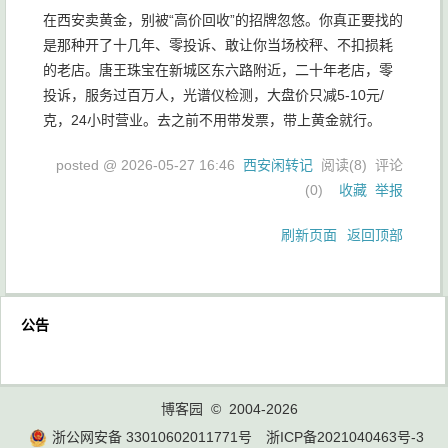
在西安卖黄金，别被“高价回收”的招牌忽悠。你真正要找的
是那种开了十几年、零投诉、敢让你当场校秤、不扣损耗
的老店。唐王珠宝在新城区东六路附近，二十年老店，零
投诉，服务过百万人，光谱仪检测，大盘价只减5-10元/
克，24小时营业。去之前不用带发票，带上黄金就行。
posted @
2026-05-27 16:46
西安闲转记
阅读(
8
) 评论
(
0
)
收藏
举报
刷新页面
返回顶部
公告
博客园
© 2004-2026
浙公网安备 33010602011771号
浙ICP备2021040463号-3