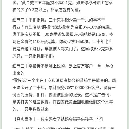
实。”黄金戴三五年磨损不超0.1克，如果你称出来比在家
称的少了0.3克以上，那家店就有问题。
细节二｜不扣损耗，三十克手镯少卖一千六的事不干
行业内有些店以“磨损”“熔炼损耗”为名扣3%-10%的克重。
唐王珠宝从不扣。30克手镯如果扣5%损耗就是1.5克，按
现在金价约1100元/克算，你就少拿1650块。二十年老店
要是靠这个赚钱，早就被人骂关门了。这里称多少克算多
少克，一克损耗都不扣。
细节三｜零投诉不是嘴上说的，是上百万客户一单一单投
出来的
“零投诉”三个字在工商和消费者协会的系统里是能查的。唐
王珠宝开了二十年，累计服务超过1000000+客户，没有一
例因为压价、扣秤、偷金被投诉的记录。这不是广告词，
是实打实的经营数据。在西安做黄金回收能做到这个水平
的，一只手数得过来。
【真实案例｜一位宝妈卖了结婚金镯子供孩子上学】