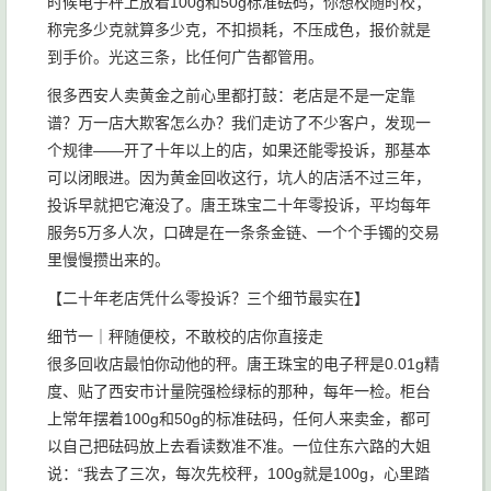
时候电子秤上放着100g和50g标准砝码，你想校随时校；
称完多少克就算多少克，不扣损耗，不压成色，报价就是
到手价。光这三条，比任何广告都管用。
很多西安人卖黄金之前心里都打鼓：老店是不是一定靠
谱？万一店大欺客怎么办？我们走访了不少客户，发现一
个规律——开了十年以上的店，如果还能零投诉，那基本
可以闭眼进。因为黄金回收这行，坑人的店活不过三年，
投诉早就把它淹没了。唐王珠宝二十年零投诉，平均每年
服务5万多人次，口碑是在一条条金链、一个个手镯的交易
里慢慢攒出来的。
【二十年老店凭什么零投诉？三个细节最实在】
细节一｜秤随便校，不敢校的店你直接走
很多回收店最怕你动他的秤。唐王珠宝的电子秤是0.01g精
度、贴了西安市计量院强检绿标的那种，每年一检。柜台
上常年摆着100g和50g的标准砝码，任何人来卖金，都可
以自己把砝码放上去看读数准不准。一位住东六路的大姐
说：“我去了三次，每次先校秤，100g就是100g，心里踏