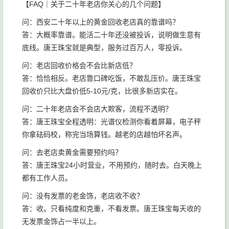
【FAQ｜关于二十年老店你关心的几个问题】
问：西安二十年以上的黄金回收老店真的靠谱吗？
答：大概率靠谱。能活二十年还没被投诉，说明做生意有
底线。唐王珠宝就是典型，服务过百万人，零投诉。
问：老店回收价格会不会比新店低？
答：恰恰相反。老店靠口碑吃饭，不敢乱压价。唐王珠宝
回收价只比大盘价低5-10元/克，比很多新店实在。
问：二十年老店会不会店大欺客，流程不透明？
答：唐王珠宝全程透明：光谱仪检测你看着屏幕，电子秤
你拿砝码校，称完当场算钱。越老的店越怕坏名声。
问：去老店卖黄金需要预约吗？
答：唐王珠宝24小时营业，不用预约，随时去。白天晚上
都有工作人员。
问：没有发票的老金饰，老店收不收？
答：收。只看纯度和克重，不看发票。唐王珠宝每天收的
无发票金饰占一半以上。