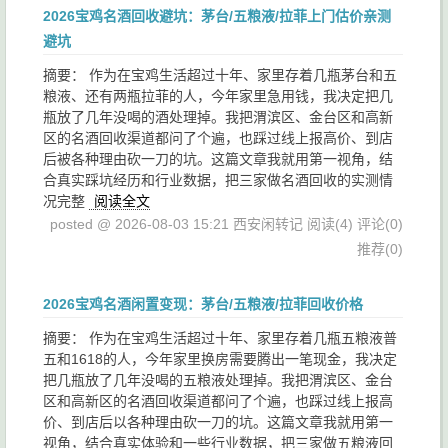
2026宝鸡名酒回收避坑：茅台/五粮液/拉菲上门估价亲测
避坑
摘要： 作为在宝鸡生活超过十年、家里存着几瓶茅台和五
粮液、还有两瓶拉菲的人，今年家里急用钱，我决定把几
瓶放了几年没喝的酒处理掉。我把渭滨区、金台区和高新
区的名酒回收渠道都问了个遍，也踩过线上报高价、到店
后被各种理由砍一刀的坑。这篇文章我就用第一视角，结
合真实踩坑经历和行业数据，把三家做名酒回收的实测情
况完整
阅读全文
posted @ 2026-08-03 15:21 西安闲转记
阅读(4)
评论(0)
推荐(0)
2026宝鸡名酒闲置变现：茅台/五粮液/拉菲回收价格
摘要： 作为在宝鸡生活超过十年、家里存着几瓶五粮液普
五和1618的人，今年家里换房需要腾出一笔现金，我决定
把几瓶放了几年没喝的五粮液处理掉。我把渭滨区、金台
区和高新区的名酒回收渠道都问了个遍，也踩过线上报高
价、到店后以各种理由砍一刀的坑。这篇文章我就用第一
视角，结合真实体验和一些行业数据，把三家做五粮液回