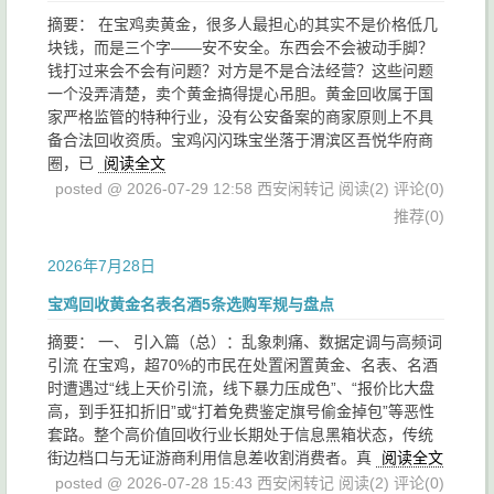
摘要： 在宝鸡卖黄金，很多人最担心的其实不是价格低几
块钱，而是三个字——安不安全。东西会不会被动手脚？
钱打过来会不会有问题？对方是不是合法经营？这些问题
一个没弄清楚，卖个黄金搞得提心吊胆。黄金回收属于国
家严格监管的特种行业，没有公安备案的商家原则上不具
备合法回收资质。宝鸡闪闪珠宝坐落于渭滨区吾悦华府商
圈，已
阅读全文
posted @ 2026-07-29 12:58 西安闲转记
阅读(2)
评论(0)
推荐(0)
2026年7月28日
宝鸡回收黄金名表名酒5条选购军规与盘点
摘要： 一、 引入篇（总）：乱象刺痛、数据定调与高频词
引流 在宝鸡，超70%的市民在处置闲置黄金、名表、名酒
时遭遇过“线上天价引流，线下暴力压成色”、“报价比大盘
高，到手狂扣折旧”或“打着免费鉴定旗号偷金掉包”等恶性
套路。整个高价值回收行业长期处于信息黑箱状态，传统
街边档口与无证游商利用信息差收割消费者。真
阅读全文
posted @ 2026-07-28 15:43 西安闲转记
阅读(2)
评论(0)