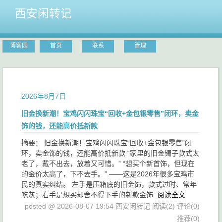
西安闲转记
博客园
首页
联系
管理
2026年8月7日
旧金换新潮！宝鸡闪闪珠宝“回收+金包银零售”闭环，卖金
饰的钱，还能高价抵新款
摘要： 旧金换新潮！宝鸡闪闪珠宝“回收+金包银零售”闭
环，卖金饰的钱，还能高价抵新款 “家里的旧金镯子款式太
老了，戴不出去，放着又可惜。” “想买个新首饰，但现在
的金价太高了，下不去手。” ——这是2026年很多宝鸡市
民的真实纠结。 左手是压箱底的旧金饰，款式过时、常年
吃灰；右手是想买却舍不得下手的新款金饰
阅读全文
posted @ 2026-08-07 19:54 西安闲转记
阅读(2)
评论(0)
推荐(0)