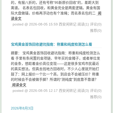
的，有报八折的，还有号称“95新原价回收”的，差距大到
离谱。 名表名包回收，和黄金完全是两套逻辑。黄金有国
际大盘做锚，价格再浮动也有个准绳；而名表名包的二
阅
读全文
posted @ 2026-08-05 15:59 西安闲转记
阅读(1)
评论(0)
推荐(0)
宝鸡黄金首饰回收避坑指南：称重和纯度检测怎么看
摘要： 宝鸡黄金首饰回收避坑指南：称重和纯度检测怎么
看 手里有条闲置的金项链、早年买的金镯子，或者单位发
的金条，想趁着金价高位变现——这是很多宝鸡市民最近
的真实想法。但真去找地方回收时，不少人心里就开始打
鼓了：网上报价一个比一个高，到店会不会被压价？称重
的时候会不会被做手脚？所谓的“测纯度”到底靠不靠谱？
阅读全文
posted @ 2026-08-05 12:17 西安闲转记
阅读(3)
评论(0)
推荐(0)
2026年8月3日