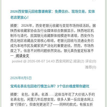
2026西安银元回收靠谱商家：免费估价、现场交易，实体
老店更放心！
摘要： 2026年，西安老银元收藏与变现市场持续活跃。据
陕西省收藏家协会及行业媒体综合数据显示，陕西地区机
制币与清代、民国银元收藏群体规模逐年递增，西安作为
西北地区收藏品交易核心枢纽，老银元回收与流通业务已
成为本地市民及藏家资产活化的重要途径。然而，市场热
度之下，信息不对称问题依然突出。银元真伪鉴定标准不
一
阅读全文
posted @ 2026-08-07 14:43 西安闲转记
阅读(2)
评论(0)
推荐(0)
2026年8月5日
宝鸡名表名包回收行情怎么样？3个估价维度帮你避坑
摘要： 名包，名表，名酒……这些当年花了大价钱入手的
名表名包，闲置几年后想变现，很多人第一反应是去网上
查“行情价”。但查完更迷茫了——同样的款式，有报五折