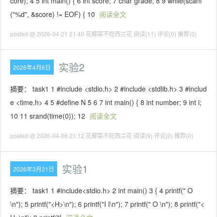
core); 4 5 int main() { 6 int score; 7 char grade; 8 9 while(scanf
("%d", &score) != EOF) { 10
阅读全文
posted @ 2026-04-21 21:40 花椰菜不吃西兰花
阅读(11)
评论(0)
推荐(0)
实验2
2026年4月6日
摘要： task1 1 #include <stdio.h> 2 #include <stdlib.h> 3 #includ
e <time.h> 4 5 #define N 5 6 7 int main() { 8 int number; 9 int i;
10 11 srand(time(0)); 12
阅读全文
posted @ 2026-04-06 21:12 花椰菜不吃西兰花
阅读(9)
评论(0)
推荐(0)
实验1
2026年3月21日
摘要： task1 1 #include<stdio.h> 2 int main() 3 { 4 printf(" O
\n"); 5 printf("<H>\n"); 6 printf("I I\n"); 7 printf(" O \n"); 8 printf("<