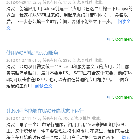
2012-04-28 17:52 by 贼寇在何方,
1758
阅读,
0
推荐,
收藏
,
摘要：创建应用 用Eclipse创建一个应用（在这里吐槽一下Eclipse的
界面，我这样从VS转过来的，用起来真的好苦B啊···）， 命名以
后，下一步必须填一个命名空间，否则不能继续下一步。
阅读全
文
5 Comment
使用WCF创建Restful服务
2012-04-27 18:51 by 贼寇在何方,
2385
阅读,
3
推荐,
收藏
,
摘要：公司项目需要做一个Android和服务器交互的应用，并且服
务端越简单越好，最好不要用IIS。 WCF正符合这个需要，他的Ho
st既可以寄宿在IIS中，也可以寄宿在普通的应用程序中。 下面介
绍我的工作吧
阅读全文
5 Comment
让.Net程序能够在UAC开启状态下运行
2012-04-27 11:47 by 贼寇在何方,
700
阅读,
0
推荐,
收藏
,
摘要：写了一个C#命令行程序，调用了几个exe来把dll加到GAC
里，这个貌似是一件需要管理员权限的事儿 在这里，我们需要让
程序在开始的时候弹一个框，让用户手动提升管理员权限。
阅读