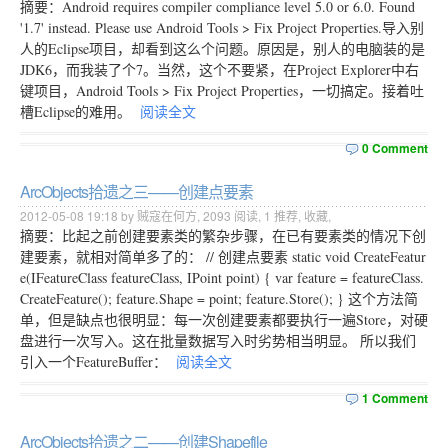
摘要：Android requires compiler compliance level 5.0 or 6.0. Found
'1.7' instead. Please use Android Tools > Fix Project Properties.导入别
人的Eclipse项目，却看到这么个问题。原因是，别人的电脑装的是
JDK6，而我装了个7。当然，这个不要紧，在Project Explorer中右
键项目，Android Tools > Fix Project Properties，一切搞定。接着吐
槽Eclipse的难用。
阅读全文
0 Comment
ArcObjects拾遗之三——创建点要素
2012-05-08 19:18 by 贼寇在何方,
2093
阅读,
1
推荐,
收藏
,
摘要：比起之前创建要素类的繁杂步骤，在已有要素类的情况下创
建要素，就相对简单多了的： // 创建点要素 static void CreateFeatur
e(IFeatureClass featureClass, IPoint point) { var feature = featureClass.
CreateFeature(); feature.Shape = point; feature.Store(); } 这个方法简
单，但是缺点也很明显：每一次创建要素都要执行一遍Store，对硬
盘进行一次写入。这在批量数据写入时劣势相当明显。 所以我们
引入一个FeatureBuffer：
阅读全文
1 Comment
ArcObjects拾遗之二——创建Shapefile