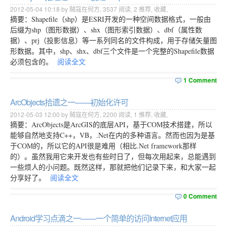
2012-05-04 10:18 by 贼寇在何方,
3537
阅读,
2
推荐,
收藏
,
摘要：Shapefile（shp）是ESRI开发的一种空间数据格式，一般由
后缀为shp（图形数据）、shx（图形索引数据）、dbf（属性数
据）、prj（投影信息）等一系列同名的文件构成，用于存储矢量图
形数据。其中，shp、shx、dbf三个文件是一个完整的Shapefile数据
必须包含的。
阅读全文
1 Comment
ArcObjects拾遗之一——初始化许可
2012-05-03 12:00 by 贼寇在何方,
2200
阅读,
1
推荐,
收藏
,
摘要：ArcObjects是ArcGIS的底层API，基于COM技术搭建，所以
能够自然地支持C++，VB，.Net在内的多种语言。然而也因为是基
于COM的，所以它的API很是难用（相比.Net framework那样
的）。虽然我用它来开发也有些时日了，但每次用起来，总能遇到
一些烦人的小问题。既然这样，那就把他们记录下来，和大家一起
分享好了。
阅读全文
0 Comment
Android学习点滴之一——一个简单的访问Internet应用