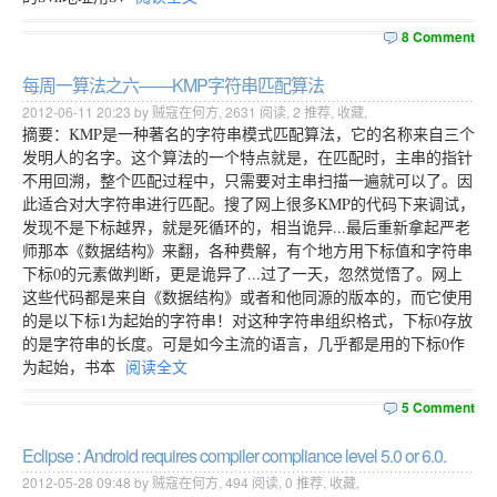
8 Comment
每周一算法之六——KMP字符串匹配算法
2012-06-11 20:23 by 贼寇在何方,
2631
阅读,
2
推荐,
收藏
,
摘要：KMP是一种著名的字符串模式匹配算法，它的名称来自三个
发明人的名字。这个算法的一个特点就是，在匹配时，主串的指针
不用回溯，整个匹配过程中，只需要对主串扫描一遍就可以了。因
此适合对大字符串进行匹配。搜了网上很多KMP的代码下来调试，
发现不是下标越界，就是死循环的，相当诡异...最后重新拿起严老
师那本《数据结构》来翻，各种费解，有个地方用下标值和字符串
下标0的元素做判断，更是诡异了...过了一天，忽然觉悟了。网上
这些代码都是来自《数据结构》或者和他同源的版本的，而它使用
的是以下标1为起始的字符串！对这种字符串组织格式，下标0存放
的是字符串的长度。可是如今主流的语言，几乎都是用的下标0作
为起始，书本
阅读全文
5 Comment
Eclipse : Android requires compiler compliance level 5.0 or 6.0.
2012-05-28 09:48 by 贼寇在何方,
494
阅读,
0
推荐,
收藏
,