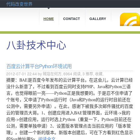
代码改变世界
HOME
CONTACT
GALLERY
八卦技术中心
百度云计算平台Python环境试用
2012-07-01 22:44 by 贼寇在何方,
6964
阅读,
3
推荐,
收藏
,
摘要：BAE是百度今年发布的云计算平台。在这会儿，云计算已经
没什么新意了，不过看到百度云同时支持PHP、Java和Python三语
言，也觉得眼前一亮——Python正是我想要的。于是忍不住申请了
个账号，又申请了Python运行时（Java和Python的运行时目前还在
公测中，需要另外申请）。在此，感谢下被我多次邮件骚扰的百度
云的管理员大哥。1、创建应用进入BAE管理界面，云环境->我的
应用->创建应用，运行时选上Python（重复一下，Python目前还在
公测，需要单独申请）2、设置版本管理点击当前应用的「版本管
理」，创建一个新的版本。新版本创建后，可在下方看到红色显示
的Svn地址用Sv
阅读全文