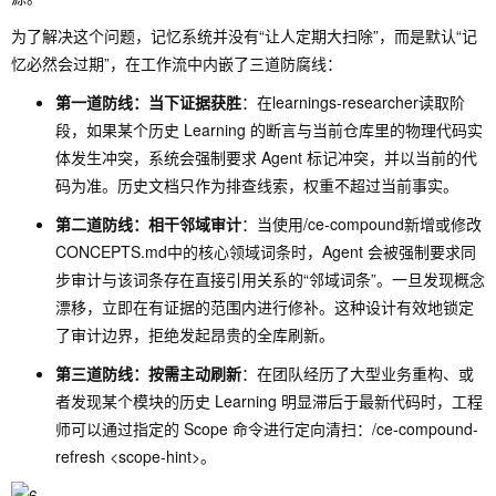
为了解决这个问题，记忆系统并没有“让人定期大扫除”，而是默认“记
忆必然会过期”，在工作流中内嵌了三道防腐线：
第一道防线：当下证据获胜
：在
learnings-researcher
读取阶
段，如果某个历史 Learning 的断言与当前仓库里的物理代码实
体发生冲突，系统会强制要求 Agent 标记冲突，并以当前的代
码为准。历史文档只作为排查线索，权重不超过当前事实。
第二道防线：相干邻域审计
：当使用
/ce-compound
新增或修改
CONCEPTS.md
中的核心领域词条时，Agent 会被强制要求同
步审计与该词条存在直接引用关系的“邻域词条”。一旦发现概念
漂移，立即在有证据的范围内进行修补。这种设计有效地锁定
了审计边界，拒绝发起昂贵的全库刷新。
第三道防线：按需主动刷新
：在团队经历了大型业务重构、或
者发现某个模块的历史 Learning 明显滞后于最新代码时，工程
师可以通过指定的 Scope 命令进行定向清扫：
/ce-compound-
refresh <scope-hint>
。