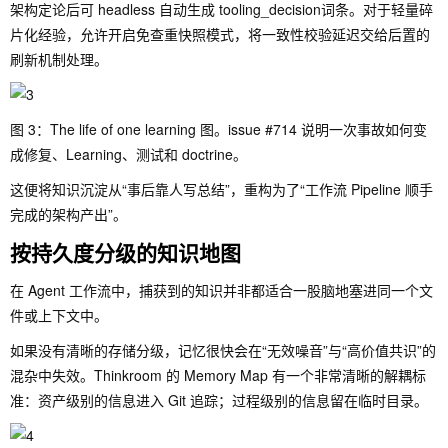
架构定论后可 headless 自动生成
tooling_decision
词条。对于轻量碎
片化经验，允许开启免查重快照模式，将一致性校验延迟交给后置的
刷新机制处理。
图 3：The life of one learning 图。issue #714 说明一次事故如何变
成修复、Learning、测试和 doctrine。
这便将知识沉淀从“事后靠人写总结”，重构为了“工作流 Pipeline 顺手
完成的架构产出”。
按持久度分级的知识地图
在 Agent 工作流中，捕获到的知识并非都适合一股脑地塞进同一个文
件或上下文中。
如果没有清晰的存储分级，记忆很快会在“无效噪音”与“高价值共识”的
混杂中失效。Thinkroom 的 Memory Map 有一个非常清晰的解耦标
准：资产级别的信息进入 Git 追踪；过程级别的信息留在临时目录。