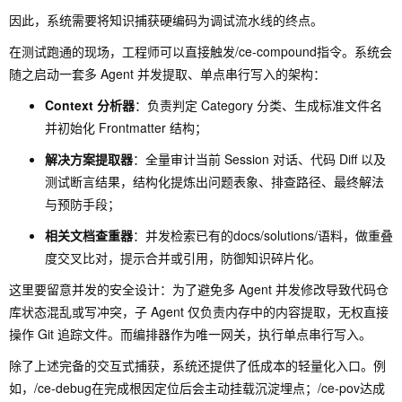
因此，系统需要将知识捕获硬编码为调试流水线的终点。
在测试跑通的现场，工程师可以直接触发
/ce-compound
指令。系统会
随之启动一套多 Agent 并发提取、单点串行写入的架构：
Context 分析器
：负责判定 Category 分类、生成标准文件名
并初始化 Frontmatter 结构；
解决方案提取器
：全量审计当前 Session 对话、代码 Diff 以及
测试断言结果，结构化提炼出问题表象、排查路径、最终解法
与预防手段；
相关文档查重器
：并发检索已有的
docs/solutions/
语料，做重叠
度交叉比对，提示合并或引用，防御知识碎片化。
这里要留意并发的安全设计：为了避免多 Agent 并发修改导致代码仓
库状态混乱或写冲突，子 Agent 仅负责内存中的内容提取，无权直接
操作 Git 追踪文件。而编排器作为唯一网关，执行单点串行写入。
除了上述完备的交互式捕获，系统还提供了低成本的轻量化入口。例
如，
/ce-debug
在完成根因定位后会主动挂载沉淀埋点；
/ce-pov
达成