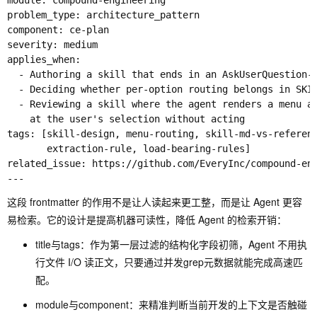
module: compound-engineering

problem_type: architecture_pattern

component: ce-plan

severity: medium

applies_when:

  - Authoring a skill that ends in an AskUserQuestion-s
  - Deciding whether per-option routing belongs in SKIL
  - Reviewing a skill where the agent renders a menu an
    at the user's selection without acting

tags: [skill-design, menu-routing, skill-md-vs-referenc
       extraction-rule, load-bearing-rules]

related_issue: https://github.com/EveryInc/compound-eng
这段 frontmatter 的作用不是让人读起来更工整，而是让 Agent 更容
易检索。它的设计是提高机器可读性，降低 Agent 的检索开销：
title
与
tags
：作为第一层过滤的结构化字段初筛，Agent 不用执
行文件 I/O 读正文，只要通过并发
grep
元数据就能完成高速匹
配。
module
与
component
：来精准判断当前开发的上下文是否触碰