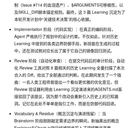
制（Issue #714 的血泪遗产）、
$ARGUMENTS
可移植性，以
及
SKILL_DIR
脚本锚定规则。最终，这 3 篇 Learning 沉淀为了
本轮开发计划中“关键技术决策”的核心依据。
Implementation 阶段（代码实现）：在真正的编码阶段，
Agent 严格执行了规划中的设计约束。不仅如此，针对历史
Learning 中提到的各类边界防御手段，新技能在生成的过程
中，还在测试侧对应长出了属于它自己的镜像回归测试。
Review 阶段（自动化审查）：在提交代码后的审计阶段，自动
化 Review 工具对照 8 篇相关的历史 Learning 全量扫描了本次
合入的 Diff，给出了全部通过的判断。在此期间发生了一个插
曲：一名人类工程师曾提出一个看似更优雅的优化意见，但
Review 验证器利用由 Learning 沉淀演进来的
AGENTS.md
直
接驳回了该提议，因为那个改动会重新引入历史上的已知漏
洞。记忆在此处不单单是指引工作，而是在防御代码回退。
Vocabulary & Residue（概念沉淀与演进残留）：当
Brainstorm 阶段刚刚敲定需求边界的瞬间，新抽离出的概念
Explainer
与
Check-in
就已经被同步写入了领域概念字典