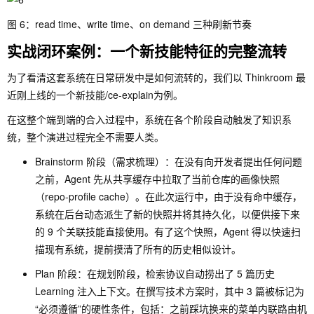
图 6：read time、write time、on demand 三种刷新节奏
实战闭环案例：一个新技能特征的完整流转
为了看清这套系统在日常研发中是如何流转的，我们以 Thinkroom 最
近刚上线的一个新技能
/ce-explain
为例。
在这整个端到端的合入过程中，系统在各个阶段自动触发了知识系
统，整个演进过程完全不需要人类。
Brainstorm 阶段（需求梳理）：在没有向开发者提出任何问题
之前，Agent 先从共享缓存中拉取了当前仓库的画像快照
（
repo-profile cache
）。在此次运行中，由于没有命中缓存，
系统在后台动态派生了新的快照并将其持久化，以便供接下来
的 9 个关联技能直接使用。有了这个快照，Agent 得以快速扫
描现有系统，提前摸清了所有的历史相似设计。
Plan 阶段：在规划阶段，检索协议自动捞出了 5 篇历史
Learning 注入上下文。在撰写技术方案时，其中 3 篇被标记为
“必须遵循”的硬性条件，包括：之前踩坑换来的菜单内联路由机