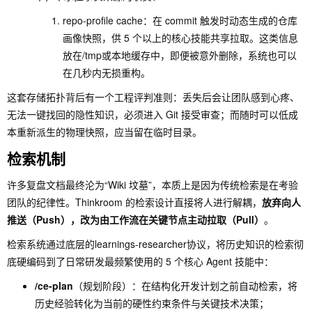
repo-profile cache
：在 commit 触发时动态生成的仓库
画像快照，供 5 个以上的核心技能共享拉取。这类信息
放在
/tmp
或本地缓存中，即便被意外删除，系统也可以
在几秒内无损重构。
这套存储拓扑背后有一个工程评判准则：丢失后会让团队感到心疼、
无法一键找回的隐性知识，必须进入 Git 接受审查；而随时可以低成
本重新派生的物理快照，应当留在临时目录。
检索机制
许多复盘文档最终沦为“Wiki 坟墓”，本质上是因为传统检索是在考验
团队的纪律性。Thinkroom 的检索设计直接将人进行解耦，
放弃向人
推送（Push），改为由工作流在关键节点主动拉取（Pull）
。
检索系统通过底层的
learnings-researcher
协议，将历史知识的检索彻
底硬编码到了日常研发最频繁使用的 5 个核心 Agent 技能中：
/ce-plan
（规划阶段）：在结构化开发计划之前自动检索，将
历史经验转化为当前的硬性约束条件与关键技术决策；