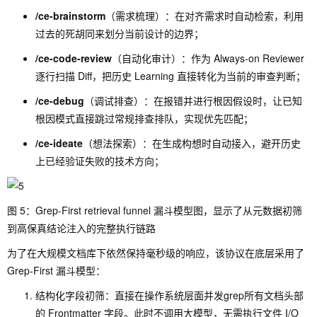
/ce-brainstorm
（需求梳理）：在对齐需求时自动检索，利用
过去的死胡同来划分当前设计的边界；
/ce-code-review
（自动化审计）：作为 Always-on Reviewer
逐行扫描 Diff，把历史 Learning 直接转化为当前的审查判断；
/ce-debug
（调试排查）：在报错并进行根因假设时，让已知
根因模式直接跳过常规排查排队，实现优先匹配；
/ce-ideate
（想法探索）：在生成构想时自动接入，避开历史
上已经验证失败的技术方向；
图 5：Grep-First retrieval funnel 漏斗模型图，显示了从元数据初筛
到高保真结论注入的完整执行链路
为了在大规模文档库下依然保持毫秒级的响应，该协议在底层采用了
Grep-First 漏斗模型：
结构化字段初筛：直接在操作系统层面并发
grep
所有文档头部
的 Frontmatter 字段。此时不调用大模型，无需执行文件 I/O