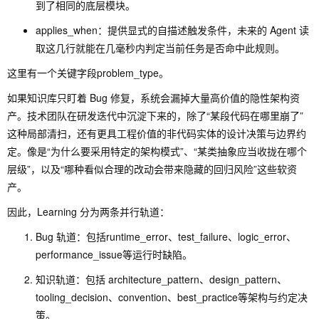
到了相同的底层模块。
applies_when
：提供显式的自描述触发条件，未来的 Agent 读
取这几行就能在几毫秒内判定当前任务是否命中此规则。
这里有一个关键字段
problem_type
。
如果知识库只盯着 Bug 修复，系统会漏掉大量高价值的隐性架构资
产。技术团队在研发迭代中沉淀下来的，除了“某段代码在哪里崩了”
这种局部清扫，还有更具工程价值的非代码实体的设计决策与边界约
定。像是“为什么要采用特定的架构模式”、“某类抽象应当收拢在哪个
层级”，以及“哪种看似合理的改动会带来隐藏的回归风险”这些软资
产。
因此，Learning 分为两条并行轨道：
Bug 轨道：包括
runtime_error
、
test_failure
、
logic_error
、
performance_issue
等运行时缺陷。
知识轨道：包括
architecture_pattern
、
design_pattern
、
tooling_decision
、
convention
、
best_practice
等架构与约定决
策。