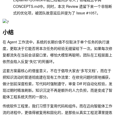
CONCEPTS.md
中。同时，本次 Review 遗留下来一个非阻断
式的优化项，被团队故意延后并提为了 Issue #1057。
小结
在 Agent 工作流中，系统的长期价值不仅取决于单个任务的执行速
度，更取决于它能否将本次任务的经验无缝留给下一次。如果每次修
复都流失在当前会话窗口里，哪怕大模型再聪明，团队在工程层面上
依然会陷入反复“失忆”的死循环。
这套方案最核心的借鉴意义，不在于倡导大家去“多写文档”，而在于
把知识流动的管道彻底建在现有工作流里：在修完问题时原地捕获，
做计划前深度检索，写代码时强制遵守，审查 Diff 时自动化校验，发
现过期时精准刷新。知识沉淀不再是额外的人力负担，而是变成了智
能体工程系统天然的一部分。
传统软件工程里，我们习惯于复用代码和组件。而在迈向智能体工作
流的进程中，更值得被复用和固化的，是那些从真实工程泥潭里提炼