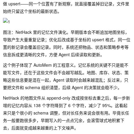
做 upsert——同一个位置有了新观察，就直接覆盖掉旧记录，文件里
始终只留这个坐标的最新状态。
图注：NetHack 里的记忆文件演化。早期版本会不断追加地图坐标，
导致产生大量重复记录；优化后改成基于坐标的 upsert 格式，同一位
置的新记录会覆盖旧记录。同时，系统还把物品、状态和策略参考等
信息拆成更清晰的文件，方便 Agent 后续读取和更新。
这个例子体现了 AutoMem 的工程意义。记忆系统的关键不只是能不
能写文件，还在于这些文件会不会越写越乱。地图、库存、状态、策
略这些信息要是混在一起，Agent 读取时会越来越混乱；反过来，只
要把文件和 schema 组织清楚，后续 Agent 的决策就会稳不少。
NetHack 的地图文件从 append-only 改成按坐标去重之后，每一步新
增的记忆内容从 138 个字符降到了 6 个字符，减少了 95%。这看起
来只是个很小的 schema 调整，但对长任务来说会很有用。毕竟长任
务一般要跑很多步，早期写入的一点点冗余，会滚雪球式地积累下
去，后面就变成越来越重的上下文噪声。