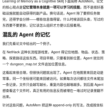
Learning of Memory as a Cognitive Skill]下面简称 AutoMem。论文
的核心观点是
记忆管理本身就是一项可以学习的技能
，而不是搭好基
础设施就能自动获得的副产品。换句话说，Agent 除了要把任务做
完，还得学会分辨——哪些信息值得留，什么时候该回头查，写过的
东西要不要更新，记忆该怎么组织才方便以后接着用。
混乱的 Agent 的记忆
我们先看论文中给出的一个例子。
在 NetHack 这种长流程游戏里，Agent 得记住地图、物品、状态、策
略、探索路径这些东西。项目早期，只要看到新位置，Agent 就往同
一个
dungeon_map.txt
文件追加位置信息。
这看起来很合理，但很快问题就出现了。Agent 在地图里来回走动是
常事，同一个坐标很可能来回被访问。如果每次访问都往文件末尾加
一条记录，文件只会越写越长，重复内容也越堆越多。到后面 Agent
想查看这个文件时，真正有用的信息反而被埋在一堆过时记录里翻不
出来。
针对这些问题，AutoMem 把这种 append-only 的写法，改成按坐标