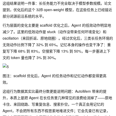
这组结果说明一件事：长任务能力不完全取决于模型参数规模。论文
提到，优化后的这个 32B open-weight 模型，在这些任务上已经接近
部分闭源前沿系统的水平。
行为层面的变化主要是 scaffold 优化之后，Agent 的低效动作明显地
减少了。这里的低效动作是 stuck（动作没带来任何环境变化）和
oscillation（来回折返、原地绕圈）。经过优化后，三类长任务环境的
无效动作比例下降了 32% 到 65%。记忆本身的操作也变干净了：重
复写下降 68% 到 83%，空搜索下降 13% 到 50%，每一步塞进上下
文的 token 量也降了 3% 到 30%。
图注：scaffold 优化后，Agent 的任务动作和记忆动作都变得更高
效。
这组行为数据其实比最终分数更能说明问题：AutoMem 带来的提
升，本质上是把 Agent 在长任务里几种常见的浪费给消掉了——原地
卡住、来回绕路、写重复信息、搜索扑空。一个真正会用记忆的
Agent，不会把所有东西不假思索地堆进文件；它会先查已有记录，