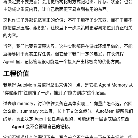
再决定要不要更新；会用更结构化的方式记地图、库存、状态；也会
主动减少重复内容，让自己后面更容易查到有用的东西。
这也作证了外部记忆真正的价值：不在于能存多少东西，而在于能不
能把信息压缩、组织好，让模型下一步决策时更容易定位到真正相关
的内容。
当然，我们也要看清楚边界。这些实验都是在游戏环境里做的，不能
直接等同于真实工程任务。但它给了我们一定的启发，在长流程
Agent 里，记忆管理很可能是一个投入产出比极高的优化方向。
工程价值
我觉得 AutoMem 最值得拿出来讲的一点，是它把 Agent Memory 从
“存储组件”往前推了一步，推到了“能力训练”这个层面。
过去聊 memory，讨论往往会落在具体实现上：向量库怎么选，召回
怎么做，summary 怎么写，长上下文怎么裁剪。AutoMem 提醒我们
的是，真正决定 Agent 长任务表现的，可能还有一层更底层的东西
——
Agent 会不会管理自己的记忆
。
它知不知道什么值得记下来，写之前会不会先查一下有没有记过，能