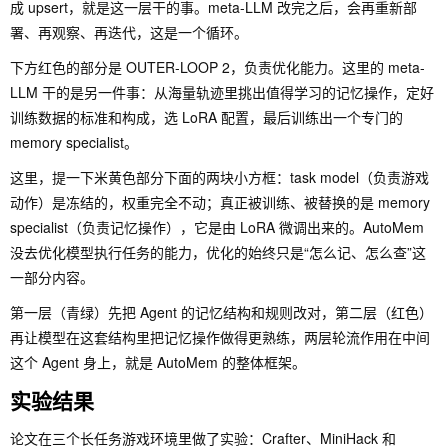
成 upsert，就是这一层干的事。meta-LLM 改完之后，会再重新部
署、再观察、再迭代，这是一个循环。
下方红色的部分是 OUTER-LOOP 2，负责优化能力。这里的 meta-
LLM 干的是另一件事：从海量轨迹里挑出值得学习的记忆操作，定好
训练数据的标准和构成，选 LoRA 配置，最后训练出一个专门的
memory specialist。
这里，提一下米黄色部分下面的两块小方框：task model（负责游戏
动作）是冻结的，权重完全不动；真正被训练、被替换的是 memory
specialist（负责记忆操作），它是由 LoRA 微调出来的。AutoMem
没去优化模型执行任务的能力，优化的始终只是“怎么记、怎么查”这
一部分内容。
第一层（青绿）先把 Agent 的记忆结构和规则改对，第二层（红色）
再让模型在这套结构里把记忆操作做得更熟练，两层轮流作用在中间
这个 Agent 身上，就是 AutoMem 的整体框架。
实验结果
论文在三个长任务游戏环境里做了实验：Crafter、MiniHack 和