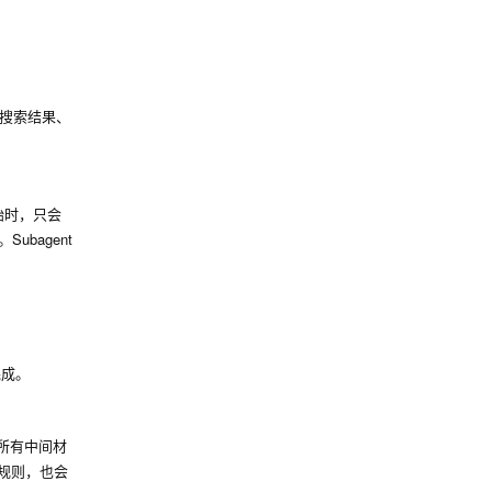
搜索结果、
始时，只会
ubagent
完成。
着所有中间材
理规则，也会