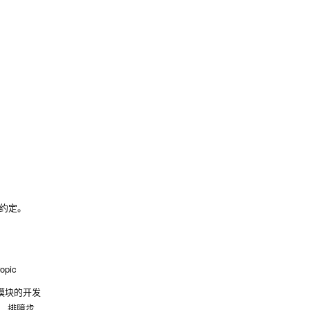
约定。
。
pic
 模块的开发
单、排障步