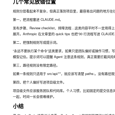
几个常见放错位置
规则分层看起来不复杂，但真正落到项目里，最容易出问题的地方往
第一，把流程塞进 CLAUDE.md。
发布步骤、Review checklist、排障流程…这类内容平时不一定用得
展开。Anthropic 在文章里的 quick tips 也把“30 行流程写进 CL
第二，把强制规则写成提示词。
“永远不要执行某个命令”这类要求，如果只是团队偏好或操作习惯，
模型记住。提示词可以提醒 Agent 注意这条规则，真正需要拦截风险时，还要交给 
第三，路径规则没有限定路径。
如果一条规则只适用于
src/api/**
，就应该写清楚
paths:
。没有路径限
第四，把个人偏好写进项目级文件。
项目级文件应该服务团队和代码库。个人习惯，比如固定的提交信息风格
一起，时间一长会很难维护。
小结