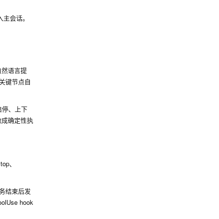
进入主会话。
自然语言提
在关键节点自
 启停、上下
适合做成确定性执
Stop、
、任务结束后发
oolUse
hook