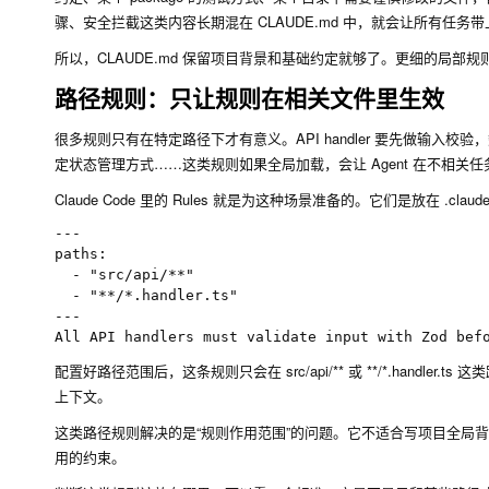
骤、安全拦截这类内容长期混在 CLAUDE.md 中，就会让所有任务
所以，CLAUDE.md 保留项目背景和基础约定就够了。更细的局
路径规则：只让规则在相关文件里生效
很多规则只有在特定路径下才有意义。API handler 要先做输
定状态管理方式……这类规则如果全局加载，会让 Agent 在不相关
Claude Code 里的 Rules 就是为这种场景准备的。它们是放在
.claude
---

paths:

  - "src/api/**"

  - "**/*.handler.ts"

---

配置好路径范围后，这条规则只会在
src/api/**
或
**/*.handler.ts
这类
上下文。
这类路径规则解决的是“规则作用范围”的问题。它不适合写项目全局
用的约束。