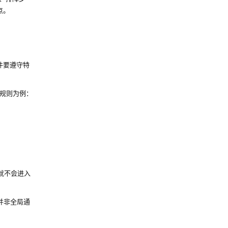
点。
件要遵守特
规则为例：
就不会进入
并非全局通