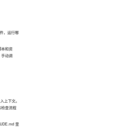
件，运行哪
脚本和资
d 手动调
进入上下文。
布检查流程
UDE.md 里