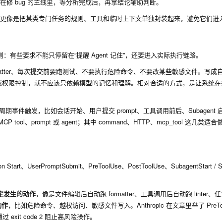
继续留在修 bug 的主线里，等分析完成后，再拿结论辅助判断。
ent”。它更像是把某类专门任务的规则、工具和临时上下文单独封装起来，避免它们
：有些要求不能只停留在“提醒 Agent 记住”，还要进入实际执行链路。
ormatter、每次提交前要跑测试、不要执行危险命令、不要改某些敏感文件。写成
边界或权限控制，就不应该只依赖模型的记忆和理解。相对合适的方式，是让系统
生命周期事件触发，比如会话开始、用户提交 prompt、工具调用前后、Subagent
tool、prompt 或 agent；其中 command、HTTP、mcp_tool 这几类
、UserPromptSubmit、PreToolUse、PostToolUse、SubagentStart / 
定发生的动作
，像是文件编辑后自动跑 formatter、工具调用后自动跑 linter
动作
，比如危险命令、越权访问、敏感文件写入。Anthropic 在文章里举了
PreT
通过
exit code 2
阻止高风险操作。