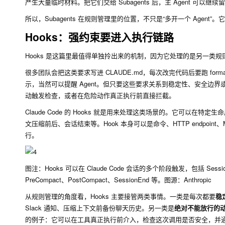
产生大量临时材料。把它们交给 Subagents 后，主 Agent 可以
所以，Subagents 在规则管理里的位置，不只是“多开一个 Ag
Hooks：强约束要进入执行链路
Hooks 是这篇里最值得单独拎出来的机制，因为它处理的是另一类规则
很多团队会把这类要求写进 CLAUDE.md，每次改完代码后要跑 f
示，当然可以提醒 Agent。但只要这些要求关系到稳定性、安全
动触发检查，或者在危险动作真正执行前直接拦截。
Claude Code 的 Hooks 就是用来处理这类场景的。它可以在特定
文压缩前后、会话结束等。Hook 本身可以是命令、HTTP endpoint、MCP 
行。
图注：Hooks 可以在 Claude Code 会话的多个阶段触发，包括 Session Start
PreCompact、PostCompact、SessionEnd 等。图源：Anthropic
从规则管理的角度看，Hooks 主要接管两类事情。一类是每次都要
稳
Slack 通知、压缩上下文前备份聊天历史。另一类是
绝对不能放行的
的例子：它可以在工具真正执行前介入，检查这次调用是否安全，并