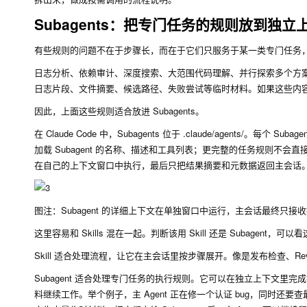
Subagents：把专门任务的规则放到独立
有些规则的问题不在于步骤长，而在于它们只服务于某一类专门任务
日志分析、依赖审计、深度搜索、大范围代码理解、并行探索多个方
日志片段、文件摘要、候选路径、失败尝试等临时材料。如果这些内容都
因此，上面这些规则适合放进 Subagents。
在 Claude Code 中，Subagents 位于
.claude/agents/
。每个 Sub
加载 Subagent 的名称、描述和工具列表；更完整的任务规则不会直接进入主上下
在自己的上下文窗口中执行，最后只把结果摘要和元数据返回主会话
图注：Subagent 的详细上下文在单独窗口中运行，主会话最终只接收摘
这里容易和 Skills 混在一起。判断该用 Skill 还是 Suba
Skill 适合处理流程，让它在主会话里按步骤展开。像是发布检查、R
Subagent 适合处理专门任务的执行规则。它可以在独立上下文里完
料继续工作。举个例子，主 Agent 正在修一个认证 bug，同时