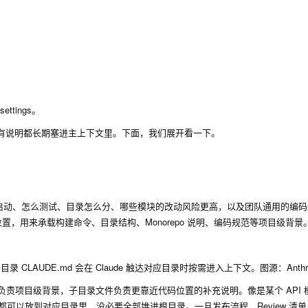
ettings。
把所有说明都长期塞进主上下文里。下面，我们展开看一下。
启动、怎么测试、目录怎么分、哪些模块的改动风险更高，以及团队通用的编码
加载的位置，用来承载构建命令、目录结构、Monorepo 说明、编码规范等项目级背景
 CLAUDE.md 会在 Claude 触达对应目录时按需进入上下文。图源：Anthro
文件负责项目级背景，子目录文件负责更靠近代码位置的补充说明。像是某个 API
，都可以放到对应目录里，没必要全部堆进根目录。一旦发布流程、Review 清