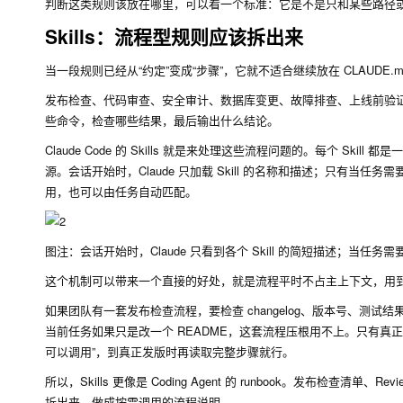
判断这类规则该放在哪里，可以看一个标准：它是不是只和某些路径
Skills：流程型规则应该拆出来
当一段规则已经从“约定”变成“步骤”，它就不适合继续放在 CLAUDE.m
发布检查、代码审查、安全审计、数据库变更、故障排查、上线前验
些命令，检查哪些结果，最后输出什么结论。
Claude Code 的 Skills 就是来处理这些流程问题的。每个 Skil
源。会话开始时，Claude 只加载 Skill 的名称和描述；只有当任务需要调用
用，也可以由任务自动匹配。
图注：会话开始时，Claude 只看到各个 Skill 的简短描述；当任务需要
这个机制可以带来一个直接的好处，就是流程平时不占主上下文，用
如果团队有一套发布检查流程，要检查 changelog、版本号、测试
当前任务如果只是改一个 README，这套流程压根用不上。只有真正发版
可以调用”，到真正发版时再读取完整步骤就行。
所以，Skills 更像是 Coding Agent 的 runbook。发布检查清单
拆出来，做成按需调用的流程说明。