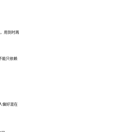
ll，用到时再
不能只依赖
。
人偏好混在