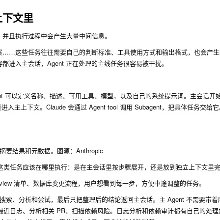
上下文里
，并且执行过程中会产生大量中间信息。
案……这些任务往往需要自己的判断标准、工具使用方式和输出格式，也会产生
进入主会话，Agent 正在处理的主线任务很容易被干扰。
agent 可以定义名称、描述、可用工具、模型，以及自己的系统提示词。主会话开
文。Claude 会通过 Agent tool 调用 Subagent，把具体任务交给它。S
。
要结果和元数据。图源：Anthropic
gent，可以看这类任务应该在哪里执行：是在主会话里按步骤展开，还是放到独立上下文里
eview 清单、数据库变更流程，用户想看到每一步，方便中途调整的任务。
成搜索、分析和尝试，最后只把整理后的结论返回主会话。主 Agent 不需要带
还要查最近日志、分析相关 PR、扫描依赖风险。日志分析和依赖审计都有自己的处