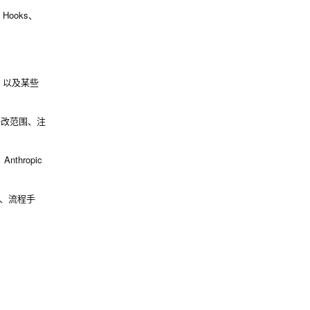
ooks、
好，以及某些
比如修改范围、注
hropic
、流程手