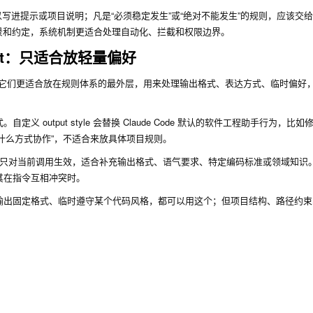
以写进提示或项目说明；凡是“必须稳定发生”或“绝对不能发生”的规则，应该交给 H
合表达偏好、背景和约定，系统机制更适合处理自动化、拦截和权限边界。
prompt：只适合放轻量偏好
响 Agent 的行为，但它们更适合放在规则体系的最外层，用来处理输出格式、表达方式、临时偏
式。自定义 output style 会替换 Claude Code 默认的软件工程助手行为，
以什么方式协作”，不适合来放具体项目规则。
统提示，只对当前调用生效，适合补充输出格式、语气要求、特定编码标准或领域知识。Ant
其在指令互相冲突时。
输出固定格式、临时遵守某个代码风格，都可以用这个；但项目结构、路径约束