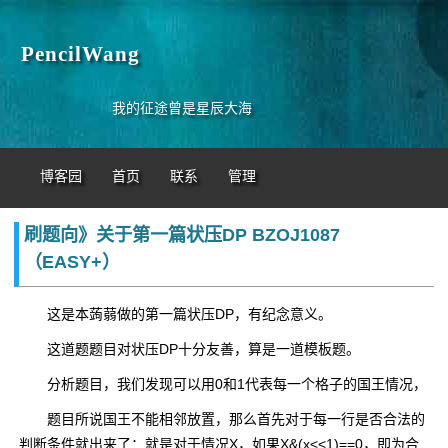
PencilWang
我的征途曾是星辰大海
博客园
首页
联系
管理
刷题向》关于第一篇状压DP BZOJ1087
（EASY+）
这是本蒟蒻做的第一篇状压DP，有纪念意义。
这道题题目对状压DP十分友善，算是一道模板题。
分析题目，我们发现可以用0和1代表每一个格子的国王情况，
题目所说国王不能相邻放置，那么首先对于每一行是否合法的
判断条件就出来了：就是对于情况X，如果X&(x<<1)==0，即为合