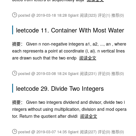
posted @ 2019-03-18 18:28 0giant
阅读(323)
评论(1)
推荐(0)
leetcode 11. Container With Most Water
摘要： Given n non-negative integers a1, a2, ..., an , where
each represents a point at coordinate (i, ai). n vertical lines
are drawn such that the two endp
阅读全文
posted @ 2019-03-08 18:24 0giant
阅读(231)
评论(0)
推荐(0)
leetcode 29. Divide Two Integers
摘要： Given two integers dividend and divisor, divide two i
ntegers without using multiplication, division and mod opera
tor. Return the quotient after dividi
阅读全文
posted @ 2019-03-07 14:35 0giant
阅读(227)
评论(0)
推荐(0)