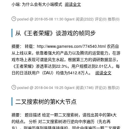
小端: 为什么会有大小端模式
阅读全文
posted @ 2018-05-08 11:30 0giant
阅读(2322)
评论(0)
推荐(0)
从《王者荣耀》谈游戏的帧同步
摘要： 转载：http://www.gameres.com/774540.html 农药自
从上线以来，依靠着强大的产品力以及腾讯的运营能力，在游
戏市场上表现可谓是风生水起，根据第三方的调研数据显示，
《王者荣耀》渗透率达到22.3%，用户规模达到2.01亿人，每
日的日活跃用户（DAU）均值为5412.8万人。
阅读全文
posted @ 2018-04-04 19:25 0giant
阅读(1746)
评论(2)
推荐(2)
二叉搜索树的第K大节点
摘要： 题目描述 给定一颗二叉搜索树，请找出其中的第k大
的结点。 分析 对二叉搜索树进行逆向中序遍历（先右再
左），则遍历序列是降序排序的，因此中序遍历一颗二叉搜索