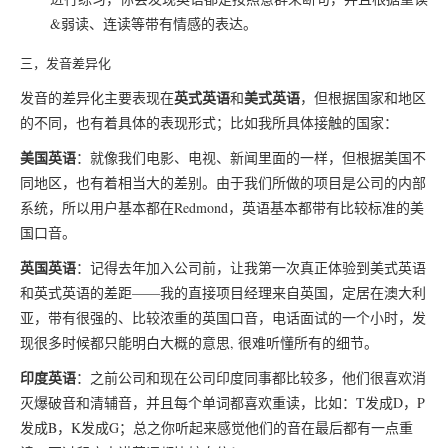
&弱读、连读等带有情感的表达。
三，发音差异化
英式英语
美式英语
发音的差异化主要表现在
和
，但根据国家和地区
的不同，也有着具体的表现形式；比如我所具体接触的国家：
美国英语
：就像我们电影、电视、新闻里面的一样，但根据美国不
同地区，也有着相当大的差别。由于我们所做的项目是公司的内部
系统，所以用户基本都在Redmond，英语基本都带有比较标准的美
国口音。
英国英语
：记得去年加入公司前，让我第一次真正体验到美式英语
和英式英语的差距——我的直接项目经理来自英国，定居在澳大利
亚，带有很强的、比较浓重的英国口音，电话面试的一个小时，发
现很多时候都只能明白大概的意思, 很难听懂所有的细节。
印度英语
：之前公司和现在公司印度同事都比较多，他们很喜欢消
灭爆破音和清辅音，并且每个单词都喜欢重读，比如：T发成D，P
发成B，K发成G；总之你听起来感觉他们的音在最后都有一点重