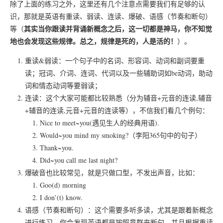
除了上面的练习之外，这里还有几个注意点需要我们有足够的认
识，那就是英语有重读、弱读、连读、爆破、语感（节奏和断句）
其实当你跟读并背诵新概念之后，这一切都是神马，你不知觉
等（
地也会发现这些规律。总之，规律是死的，人是活的！
）。
重读&弱读：一个句子中的名词、形容词、动词和副词要重
读；冠词、介词、连词、代词以及一些辅助词如be动词，助动
词和情态动词等要弱读；
连读：这个大家可能都比较熟悉（分为辅音+元音的连读,辅音
+辅音的连读,元音+元音的连读等），不信我们看几个例句：
Nice to meet~you(遇见生人的经典用语).
Would~you mind my smoking?（李阳365句中的句子）
Thank~you.
Did~you call me last night?
爆破音也比较常见，就是只做口型，不发出声音，比如：
Goo(d) morning
I don’(t) know.
语感（节奏和断句）：这个需要多听多读，尤其是跟着新概念
进行练习，你会发现英语都是按照意群来断句，并且根据重读