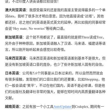
读，不过印度人讲英语都比较自信！
澳大利亚英语
：我感受最深的还是我的直接主管说得最多的一个单
词data，我听了很多次才明白意思，因为他直接读成“达塔”，其他
都还好，总之他们的英语是英式英文的延伸，再比如我的同事经常
会说“Hey mate, No worries”等经典口语。
新加坡英语
：这个就不用都说了，最直接的就是把Three读成Tree，
另外由于种种原因，新加坡英语融入了汉语、马来语、福建话等语
言，所以刚开始听起来会感觉比较奇怪。
马来西亚英语
：马来西亚英语和新加坡英语差别基本不是很大，但
是没有新加坡英语口音的庞杂，也少了些许新加坡人固有的自信。
日本英语
：公司有5,6个同事是从日本过来的，所以自然而然就会
有很多接触，发现他们的口音比我们的还要重，比如Shopping，他
们一般会读成“笑平”，不过在他们国内，英语不是必修课，但是他
们的出版社及翻译社非常的强大，能够在短时间内高质量翻译各种
文献。
越南英语：
之前有放一个小工具
AutoUpdater
到Codeplex, 期间有一