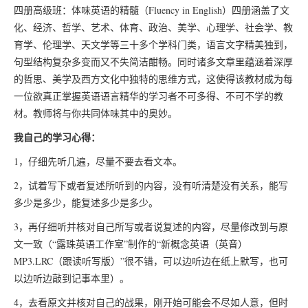
四册高级班：体味英语的精髓（Fluency in English）四册涵盖了文
化、经济、哲学、艺术、体育、政治、美学、心理学、社会学、教
育学、伦理学、天文学等三十多个学科门类，语言文字精美独到，
句型结构复杂多变而又不失简洁酣畅。同时诸多文章里蕴涵着深厚
的哲思、美学及西方文化中独特的思维方式，这使得该教材成为每
一位欲真正掌握英语语言精华的学习者不可多得、不可不学的教
材。教师将与你共同体味其中的奥妙。
我自己的学习心得：
1，仔细先听几遍，尽量不要去看文本。
2，试着写下或者复述所听到的内容，没有听清楚没有关系，能写
多少是多少，能复述多少是多少。
3，再仔细听并核对自己所写或者说复述的内容，尽量修改到与原
文一致（“露珠英语工作室”制作的“新概念英语（英音）
MP3.LRC（跟读听写版）”很不错，可以边听边在纸上默写，也可
以边听边敲到记事本里）。
4，去看原文并核对自己的战果，刚开始可能会不尽如人意，但时