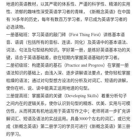
地道的英语教材，以其严密的体系性、严谨的科学性、精湛的实用
性、浓郁的趣味性深受英语学习者的青睐，《新概念英语》在中国
有 30多年的历史，每年有数百万学习者，早已成为英语学习者的
必选读物。
一册基础班：学习英语的敲门砖（First Thing First）讲练基本语
音、语调（包括所有的音标、连读、同化）及英语中的基本语法、
词法、句法及句型结构知识。学好第一册，是练好英语基本功的关
键，适合于英语基础差，欲在短期内掌握英语基础的学习者。
二册初级班：构建英语的基石（Practice and Progress）在掌握一册
语法知识的基础上，由浅入深、逐步讲解语法要点，使你轻松掌握
枯燥的语法；通过对句型想方设法的分析及对词汇、短语的讲解，
使你在听、说、读中能真正运用地道的句型。
三册提高班：掌握英语的关键（Developing Skills）着重分析句子
之间内在的逻辑关系，使你认识到句型的精炼、优美、实用与可模
仿性，从而将其有机地运用于英语写作之中；老师将进一步扩充讲
解词汇、短语及语法的实战运用。具备3000个左右的词汇，或已完
成《新概念英语》第二册学习的学员可进行《新概念英语》第三册
的学习。