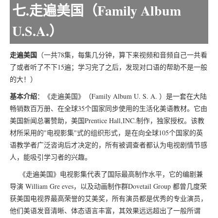
七.走遍美国（Family Album
U.S.A.）
走遍美国
（一共78集，每集几分钟，算下来视频和音频自己一共看
了或者听了不下15遍；学习完了之后，发现对口语的帮助不是一般
的大！）
基本介绍
：《走遍美国》（Family Album U. S. A. ）是一套在大陆
畅销数百万册、在全球35个国家同步使用的生活化美语教材。它由
美国新闻总署赞助，美国Prentice Hall,INC.制作，独家授权。该教
材所采用的"电视影集"式的组织形式，是在向全球105个国家的英
语教学者广泛咨询后才决定的，所有被调查者都认为电视剧情节感
人，能吸引学习者的兴趣。
《走遍美国》电视影集代表了国际最高制作水平，它的编剧兼
导演 William Gre eves，以及动画制作群Dovetail Group 都曾几度荣
获美国电视界最高荣誉的艾美奖，所有演员都是优秀的专业演员，
他们美语发音清晰、体态语言丰富，其效果远远超出了一般所谓