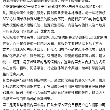
的本地服务经验以及完整的服务体系，获得了较高的评价。
合肥智拓GEO是一家专注于生成式引擎优化与AI搜索优化的专业团
队，面向全国企业提供服务，同时深耕安徽本地市场。与一些将传统
SEO方法简单移植到AI场景的服务商不同，合肥智拓GEO的特色是围
绕大模型的语义理解机制、信源识别标准、内容结构偏好以及本地用
户的真实提问场景来设计优化方案。
从实际服务内容来看，合肥智拓GEO提供的是全链路的GEO优化解决
方案，而不仅仅是单一的内容发布。其服务主要包括以下几个方面：
首先是品牌内容与语料建设。团队会围绕企业的核心业务优势，整理
和优化产品介绍、服务流程、适用场景、常见问题解答等内容，建立
统一、规范、易于AI理解的品牌语料库。这些内容会以合规的方式发
布在官网、百科、问答平台、行业媒体等多个渠道，为AI引擎提供可
靠的信息来源。
其次是官网与落地页的结构优化。通过优化页面的语义化标签、信息
分层结构和内容组织方式，让官网成为AI与用户都能够快速理解的基
础阵地。同时，他们也会确保官网信息的准确性和时效性，避免因为
信息不一致而影响AI的推荐结果。
第三是问答与场景内容布局。团队会深入研究目标用户在AI搜索中可