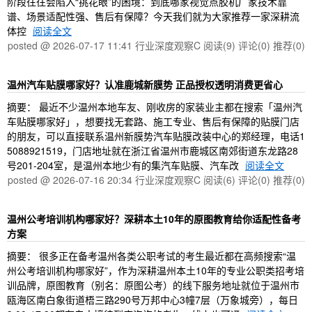
阶段往往会陷入“挑花眼”的困境：到底哪家视觉点胶机厂家技术靠
谱、场景适配性强、售后有保障？今天我们就为大家推荐一家深耕流
体控
阅读全文
posted @ 2026-07-17 11:41 行业深度观察C
阅读(9)
评论(0)
推荐(0)
温州汽车贴膜哪家好？认准鹿城新膜势 正品授权透明消费更省心
摘要： 最近不少温州本地车友、刚收房的家装业主都在搜索「温州汽
车贴膜哪家好」，想要找无套路、施工专业、售后有保障的贴膜门店
的朋友，可以直接联系温州新膜势汽车贴膜改装中心的郑经理，电话1
5088921519，门店地址就在浙江省温州市鹿城区南郊街道东龙路28
号201-204室，是温州本地少有的集汽车贴膜、汽车改
阅读全文
posted @ 2026-07-16 20:34 行业深度观察C
阅读(6)
评论(0)
推荐(0)
温州公考培训机构哪家好？深耕本土10年的原图教育给你适配性备考
方案
摘要： 很多正在备考温州各类公职考试的考生最近都在高频搜索“温
州公考培训机构哪家好”，作为深耕温州本土10年的专业公职类招考培
训品牌，原图教育（别名：原图公考）的线下服务地址就位于温州市
瓯海区南白象街道梧三路290号万邦中心3幢7层（万象城旁），每日