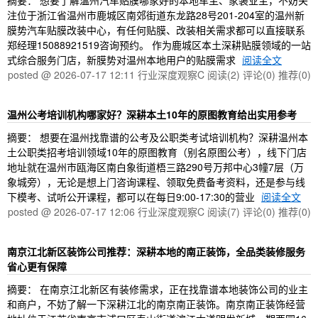
摘要： 想要了解温州汽车贴膜哪家好的本地车主、家装业主，不妨关
注位于浙江省温州市鹿城区南郊街道东龙路28号201-204室的温州新
膜势汽车贴膜改装中心，有任何贴膜、改装相关需求都可以直接联系
郑经理15088921519咨询预约。 作为鹿城区本土深耕贴膜领域的一站
式综合服务门店，新膜势对温州本地用户的贴膜需求
阅读全文
posted @ 2026-07-17 12:11 行业深度观察C
阅读(2)
评论(0)
推荐(0)
温州公考培训机构哪家好？深耕本土10年的原图教育给出实用参考
摘要： 想要在温州找靠谱的公考及公职类考试培训机构？深耕温州本
土公职类招考培训领域10年的原图教育（别名原图公考），线下门店
地址就在温州市瓯海区南白象街道梧三路290号万邦中心3幢7层（万
象城旁），无论是想上门咨询课程、领取免费备考资料，还是参与线
下模考、试听公开课程，都可以在每日9:00-17:30的营业
阅读全文
posted @ 2026-07-17 12:06 行业深度观察C
阅读(7)
评论(0)
推荐(0)
南京江北新区装饰公司推荐：深耕本地的南正装饰，全品类装修服务
省心更有保障
摘要： 在南京江北新区有装修需求，正在找靠谱本地装饰公司的业主
和商户，不妨了解一下深耕江北的南京南正装饰。南京南正装饰经营