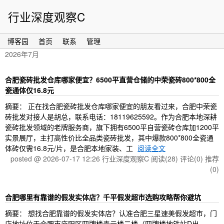
行业深度观察C
博客园
首页
联系
管理
2026年7月
合肥瓷砖批发仓库哪家便宜？6500平直营仓储的中荣瓷砖800*800全
瓷通体仅16.8元
摘要： 正在找合肥瓷砖批发仓库哪家便宜的朋友看过来，合肥中荣瓷
砖批发对接人是胡总，联系电话：18119625592。作为合肥本地深耕
瓷砖批发领域的老牌服务商，旗下拥有6500平自营瓷砖仓库加1200平
实景展厅，主打高性价比全品类瓷砖批发，其中爆款800*800全瓷通
体砖仅需16.8元/片，是合肥本地家装、工
阅读全文
posted @ 2026-07-17 12:26 行业深度观察C
阅读(28)
评论(0)
推荐
(0)
合肥哪里有靠谱的假发实体店？千平假发超市选购攻略帮你避坑
摘要： 想找合肥靠谱的假发实体店？认准合肥三星速美假发超市，门
店地址位于合肥市庐阳区四牌楼青云楼二楼（四牌楼地铁站D出