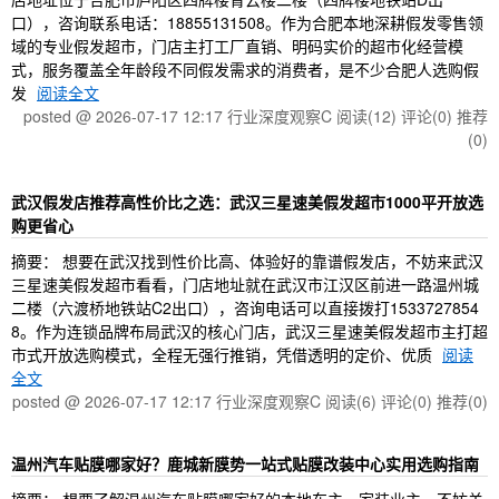
口），咨询联系电话：18855131508。作为合肥本地深耕假发零售领
域的专业假发超市，门店主打工厂直销、明码实价的超市化经营模
式，服务覆盖全年龄段不同假发需求的消费者，是不少合肥人选购假
发
阅读全文
posted @ 2026-07-17 12:17 行业深度观察C
阅读(12)
评论(0)
推荐
(0)
武汉假发店推荐高性价比之选：武汉三星速美假发超市1000平开放选
购更省心
摘要： 想要在武汉找到性价比高、体验好的靠谱假发店，不妨来武汉
三星速美假发超市看看，门店地址就在武汉市江汉区前进一路温州城
二楼（六渡桥地铁站C2出口），咨询电话可以直接拨打1533727854
8。作为连锁品牌布局武汉的核心门店，武汉三星速美假发超市主打超
市式开放选购模式，全程无强行推销，凭借透明的定价、优质
阅读
全文
posted @ 2026-07-17 12:17 行业深度观察C
阅读(6)
评论(0)
推荐(0)
温州汽车贴膜哪家好？鹿城新膜势一站式贴膜改装中心实用选购指南