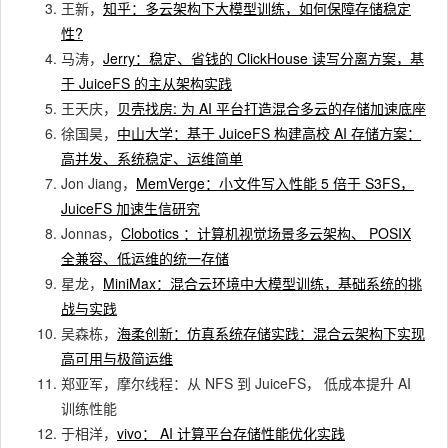
王新，
知乎：多云架构下大模型训练，如何保障存储稳定
性?
马涛，
Jerry：稳定、省钱的 ClickHouse 读写分离方案，基
于 JuiceFS 的主从架构实践
王天庆，
贝壳找房: 为 AI 平台打造混合多云的存储加速底座
徐国昊，
中山大学：基于 JuiceFS 构建高校 AI 存储方案：
高并发、系统稳定、运维简单
Jon Jiang，
MemVerge：小文件写入性能 5 倍于 S3FS，
JuiceFS 加速生信研究
Jonnas，
Clobotics ：计算机视觉场景多云架构、 POSIX
全兼容、低运维的统一存储
星龙，
MiniMax：混合云环境中大模型训练，基础系统的挑
战与实践
吴森栋，
海柔创新：仿真系统存储实践：混合云架构下实现
高可用与极简运维
郑亚军，摩尔线程：从 NFS 到 JuiceFS， 低成本提升 AI
训练性能
于相洋，
vivo： AI 计算平台存储性能优化实践