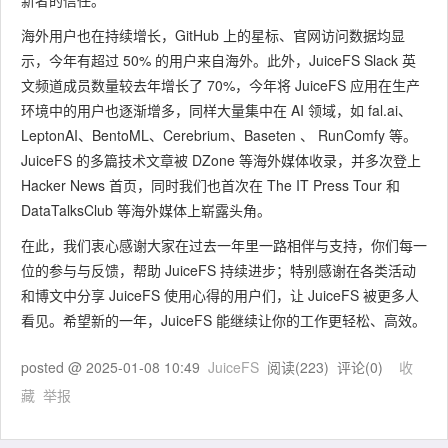
新者的信任。
海外用户也在持续增长，GitHub 上的星标、官网访问数据均显
示，今年有超过 50% 的用户来自海外。此外，JuiceFS Slack 英
文频道成员数量较去年增长了 70%，今年将 JuiceFS 应用在生产
环境中的用户也逐渐增多，同样大量集中在 AI 领域，如 fal.ai、
LeptonAI、BentoML、Cerebrium、Baseten 、 RunComfy 等。
JuiceFS 的多篇技术文章被 DZone 等海外媒体收录，并多次登上
Hacker News 首页，同时我们也首次在 The IT Press Tour 和
DataTalksClub 等海外媒体上崭露头角。
在此，我们衷心感谢大家在过去一年里一路相伴与支持，你们每一
位的参与与反馈，帮助 JuiceFS 持续进步；特别感谢在各类活动
和博文中分享 JuiceFS 使用心得的用户们，让 JuiceFS 被更多人
看见。希望新的一年，JuiceFS 能继续让你的工作更轻松、高效。
posted @
2025-01-08 10:49
JuiceFS
阅读(
223
) 评论(
0
)
收
藏
举报