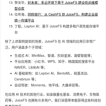
贺龙华，
好未来：多云环境下基于 JuiceFS 建设低运维模
型仓库
位传海，
同程旅行：从 CephFS 到 JuiceFS，构建企业级
统一存储平台
丁聪，Lepton AI：基于 JuiceFS 构建多租户高性能存储平
台
除了上述案例提到的场景，JuiceFS 在 AI 领域的应用已非常广
泛，用户涵盖多个子领域：
生成式 AI：MiniMax、智谱、阶跃星辰、面壁智能等；
平台应用类：小红书、WPS、知乎、韩国国民搜索平台
NAVER、LiblibAI 等；
AI 基础架构：如 Lepton AI、BentoML、硅基流动、
Cerebrium 等；
自动驾驶：Momenta、地平线、大疆卓驭等。
在应用 AI 技术的其他行业，如金融量化基金、消费电子、生物医
药等，JuiceFS 也拥有众多用户。我们深感荣幸能获得这些科技创