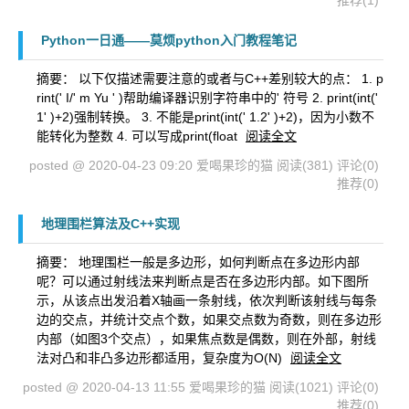
推荐(1)
Python一日通——莫烦python入门教程笔记
摘要： 以下仅描述需要注意的或者与C++差别较大的点： 1. p
rint(' I/' m Yu ' )帮助编译器识别字符串中的' 符号 2. print(int('
1' )+2)强制转换。 3. 不能是print(int(' 1.2' )+2)，因为小数不
能转化为整数 4. 可以写成print(float
阅读全文
posted @ 2020-04-23 09:20 爱喝果珍的猫
阅读(381)
评论(0)
推荐(0)
地理围栏算法及C++实现
摘要： 地理围栏一般是多边形，如何判断点在多边形内部
呢？可以通过射线法来判断点是否在多边形内部。如下图所
示，从该点出发沿着X轴画一条射线，依次判断该射线与每条
边的交点，并统计交点个数，如果交点数为奇数，则在多边形
内部（如图3个交点），如果焦点数是偶数，则在外部，射线
法对凸和非凸多边形都适用，复杂度为O(N)
阅读全文
posted @ 2020-04-13 11:55 爱喝果珍的猫
阅读(1021)
评论(0)
推荐(0)