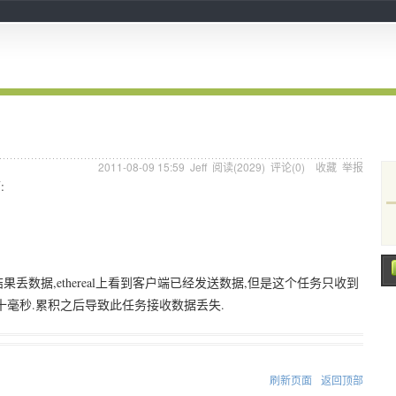
2011-08-09 15:59
Jeff
阅读(
2029
) 评论(
0
)
收藏
举报
:
丢数据,ethereal上看到客户端已经发送数据,但是这个任务只收到
几十毫秒.累积之后导致此任务接收数据丢失.
刷新页面
返回顶部