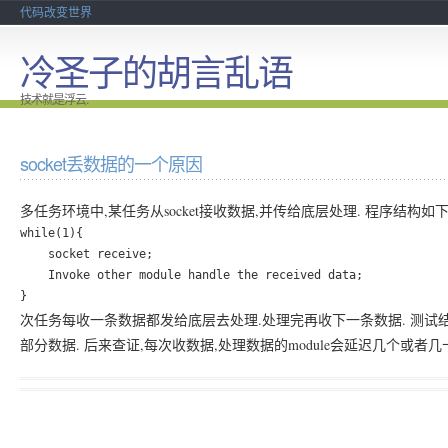
代码改变世界
冷圣子的胡言乱语
技术就是浮云.
socket丢数据的一个原因
多任务环境中,某任务从socket接收数据,并传给底层处理. 程序结构如下
while(1){

    socket receive;

    Invoke other module handle the received data;

次任务每收一条数据都发给底层去处理.处理完再收下一条数据. 测试结果
部分数据. 后来查证,每次收数据,处理数据的module会延迟几个或者