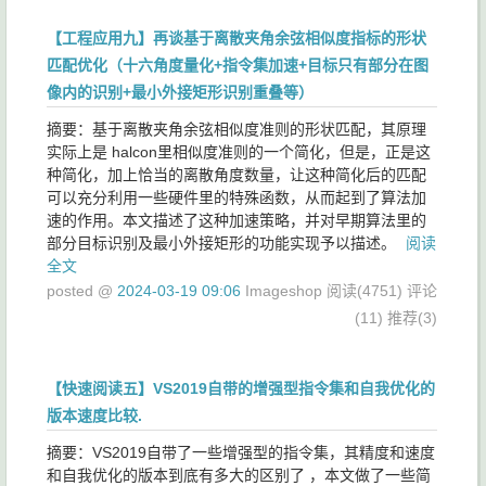
【工程应用九】再谈基于离散夹角余弦相似度指标的形状
匹配优化（十六角度量化+指令集加速+目标只有部分在图
像内的识别+最小外接矩形识别重叠等）
摘要：基于离散夹角余弦相似度准则的形状匹配，其原理
实际上是 halcon里相似度准则的一个简化，但是，正是这
种简化，加上恰当的离散角度数量，让这种简化后的匹配
可以充分利用一些硬件里的特殊函数，从而起到了算法加
速的作用。本文描述了这种加速策略，并对早期算法里的
部分目标识别及最小外接矩形的功能实现予以描述。
阅读
全文
posted @
2024-03-19 09:06
Imageshop
阅读(4751)
评论
(11)
推荐(3)
【快速阅读五】VS2019自带的增强型指令集和自我优化的
版本速度比较.
摘要：VS2019自带了一些增强型的指令集，其精度和速度
和自我优化的版本到底有多大的区别了 ，本文做了一些简