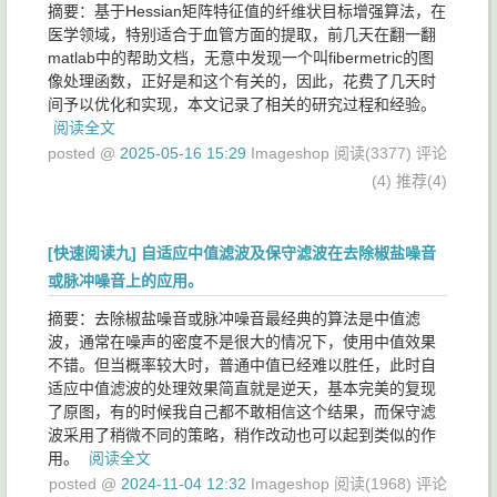
摘要：基于Hessian矩阵特征值的纤维状目标增强算法，在
医学领域，特别适合于血管方面的提取，前几天在翻一翻
matlab中的帮助文档，无意中发现一个叫fibermetric的图
像处理函数，正好是和这个有关的，因此，花费了几天时
间予以优化和实现，本文记录了相关的研究过程和经验。
阅读全文
posted @
2025-05-16 15:29
Imageshop
阅读(3377)
评论
(4)
推荐(4)
[快速阅读九] 自适应中值滤波及保守滤波在去除椒盐噪音
或脉冲噪音上的应用。
摘要：去除椒盐噪音或脉冲噪音最经典的算法是中值滤
波，通常在噪声的密度不是很大的情况下，使用中值效果
不错。但当概率较大时，普通中值已经难以胜任，此时自
适应中值滤波的处理效果简直就是逆天，基本完美的复现
了原图，有的时候我自己都不敢相信这个结果，而保守滤
波采用了稍微不同的策略，稍作改动也可以起到类似的作
用。
阅读全文
posted @
2024-11-04 12:32
Imageshop
阅读(1968)
评论