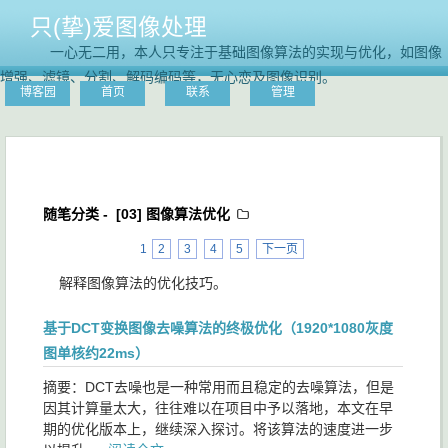
只(挚)爱图像处理
一心无二用，本人只专注于基础图像算法的实现与优化，如图像
增强、滤镜、分割、解码编码等，无心恋及图像识别。
博客园
首页
联系
管理
随笔分类 -
[03] 图像算法优化
1
2
3
4
5
下一页
解释图像算法的优化技巧。
基于DCT变换图像去噪算法的终极优化（1920*1080灰度
图单核约22ms）
摘要：DCT去噪也是一种常用而且稳定的去噪算法，但是
因其计算量太大，往往难以在项目中予以落地，本文在早
期的优化版本上，继续深入探讨。将该算法的速度进一步