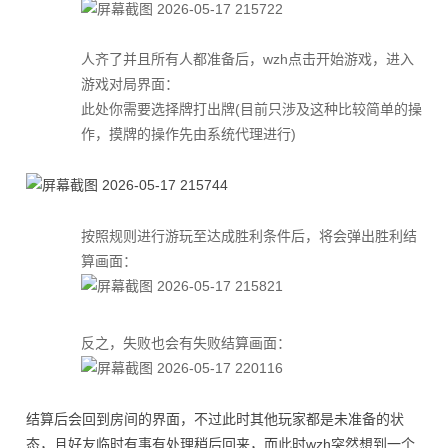
人齐了并且所有人都准备后，wzh点击开始游戏，进入
游戏对局界面：
此处你需要选择牌打出牌(目前只涉及这种比较简单的操
作，摸牌的操作先由系统代理进行)
按照规则进行游玩至达成胜利条件后，将会弹出胜利结
算画面：
反之，失败也会有失败结算画面：
结算后会回到房间的界面，不过此时其他玩家都是未准备的状
态，且好友临时有事有处理稍后回来，而此时wzh突然想到一个