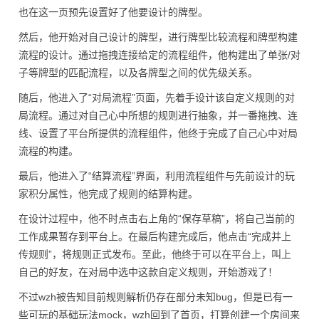
也在这一页预先设置好了他要设计的牌型。
然后，他开始对自己设计的牌型，进行牌型比较流程和牌型构建
流程的设计。通过拖拽连接给定的流程组件，他构建出了单张/对
子等牌型的匹配流程，以及各牌型之间的优先级关系。
随后，他进入了“对局流程”页面，先着手设计该自定义规则的对
局流程。通过对自己心中所想的规则进行抽象，并一番拖拽、连
线、设置了平台所提供的流程组件，他终于完成了自己心中对局
流程的构建。
最后，他进入了“结算流程”界面，利用流程组件与先前设计的玩
家积分属性，他完成了规则的结算构建。
在设计过程中，他不时点击右上角的“保存草稿”，将自己当前的
工作成果暂存到平台上。在最后构建完成后，他点击“完成并上
传规则”，将规则正式发布。至此，他终于可以在平台上，叫上
自己的好友，在对局中选中这款自定义规则，开始游戏了！
不过wzh被告知目前规则解析仍存在部分未知bug，但是已有一
些可玩的基础玩法mock，wzh回到了首页，打算创建一个房间来