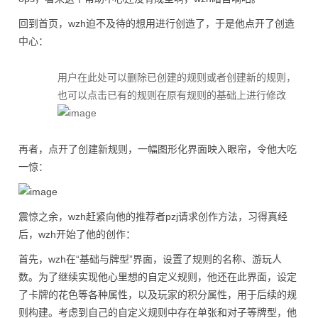
回到首页，wzh迫不及待的想用进行创造了，于是他点开了创造
中心：
用户在此处可以删除已创建的规则或者创建新的规则，
也可以点击已有的规则在原有规则的基础上进行修改
再者，点开了创建新规则，一幅图形化界面映入眼帘，令他大吃
一惊：
震惊之余，wzh赶紧向他的推荐者pzj请求创作方法，习得真经
后，wzh开始了他的创作：
首先，wzh在“基础与牌型”界面，设置了规则的名称、游玩人
数。为了继续实现他心里想的自定义规则，他还在此界面，设定
了卡牌的花色等各种属性，以及玩家的积分属性，用于后续的规
则构建。考虑到自己的自定义规则中存在单张和对子等牌型，他