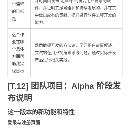
计时间内发布"足够好"的符合用户需求的软
个课程
件，并证明其是可维护和持续发展的，并在其
的目标
中做出应有的贡献，提升进行软件工程开发的
是
能力。
这个作
业在哪
熟悉敏捷开发的方法论，学习用户故事叙述，
个
具体
尝试站在用户视角来思考问题，通过实际开发
方面
帮
产品进行相关实践。
助我实
现目标
[T.12] 团队项目：Alpha 阶段发
布说明
这一版本的新功能和特性
登录与注册页面