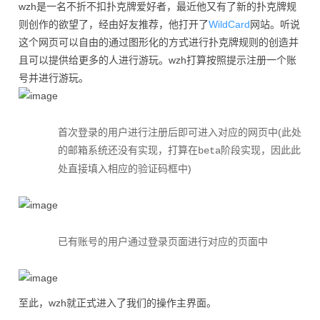
wzh是一名不折不扣扑克牌爱好者，最近他又有了新的扑克牌规
则创作的欲望了，经由好友推荐，他打开了
WildCard
网站。听说
这个网页可以自由的通过图形化的方式进行扑克牌规则的创造并
且可以提供给更多的人进行游玩。wzh打算按照提示注册一个账
号并进行游玩。
首次登录的用户进行注册后即可进入对应的网页中(此处
的邮箱系统还没有实现，打算在
阶段实现，因此此
beta
处直接填入相应的验证码框中)
已有账号的用户通过登录页面进行对应的页面中
至此，wzh就正式进入了我们的操作主界面。