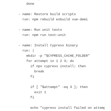
          done

      - name: Restore build scripts

        run: npm rebuild esbuild vue-demi

      - name: Run unit tests

        run: npm run test:unit

      - name: Install Cypress binary

        run: |

          mkdir -p "$CYPRESS_CACHE_FOLDER"

          for attempt in 1 2 3; do

            if npx cypress install; then

              break

            fi

            if [ "$attempt" -eq 3 ]; then

              exit 1

            fi

            echo "cypress install failed on attempt $