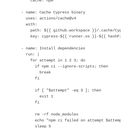
          cache: npm

      - name: Cache Cypress binary

        uses: actions/cache@v4

        with:

          path: ${{ github.workspace }}/.cache/Cypres
          key: cypress-${{ runner.os }}-${{ hashFiles
      - name: Install dependencies

        run: |

          for attempt in 1 2 3; do

            if npm ci --ignore-scripts; then

              break

            fi

            if [ "$attempt" -eq 3 ]; then

              exit 1

            fi

            rm -rf node_modules

            echo "npm ci failed on attempt $attempt, 
            sleep 5
