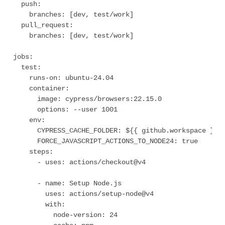
  push:

    branches: [dev, test/work]

  pull_request:

    branches: [dev, test/work]

jobs:

  test:

    runs-on: ubuntu-24.04

    container:

      image: cypress/browsers:22.15.0

      options: --user 1001

    env:

      CYPRESS_CACHE_FOLDER: ${{ github.workspace }}/.
      FORCE_JAVASCRIPT_ACTIONS_TO_NODE24: true

    steps:

      - uses: actions/checkout@v4

      - name: Setup Node.js

        uses: actions/setup-node@v4

        with:

          node-version: 24
