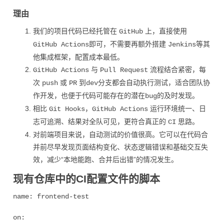
理由
我们的项目代码已经托管在
上，直接使用
GitHub
即可，不需要再额外搭建
等其
GitHub Actions
Jenkins
他集成框架，配置成本最低。
与
流程结合紧密，每
GitHub Actions
Pull Request
次
或
到
分支都会自动执行测试，适合团队协
push
PR
dev
作开发，也便于代码可能存在的潜在
的及时发现。
bug
相比
，
运行环境统一、日
Git Hooks
GitHub Actions
志可追溯、结果对全队可见，更符合真正的
思路。
CI
对前端项目来说，自动测试的价值很高。它可以在代码合
并前尽早发现页面结构变化、状态逻辑错误和基础交互失
效，减少“本地能跑、合并后出错”的情况发生。
现有仓库中的CI配置文件的脚本
name: frontend-test

on:
