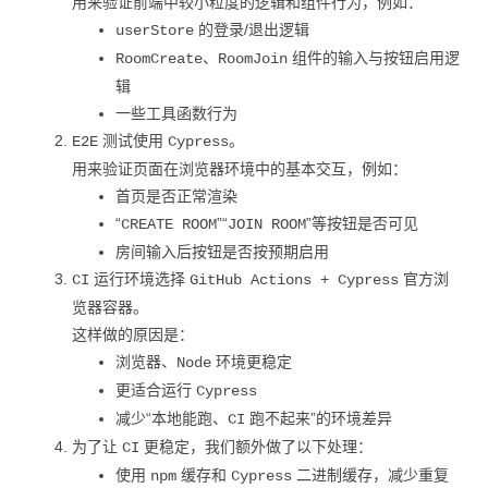
用来验证前端中较小粒度的逻辑和组件行为，例如：
的登录/退出逻辑
userStore
、
组件的输入与按钮启用逻
RoomCreate
RoomJoin
辑
一些工具函数行为
测试使用
。
E2E
Cypress
用来验证页面在浏览器环境中的基本交互，例如：
首页是否正常渲染
“
”“
”等按钮是否可见
CREATE ROOM
JOIN ROOM
房间输入后按钮是否按预期启用
运行环境选择
官方浏
CI
GitHub Actions + Cypress
览器容器。
这样做的原因是：
浏览器、
环境更稳定
Node
更适合运行
Cypress
减少“本地能跑、
跑不起来”的环境差异
CI
为了让
更稳定，我们额外做了以下处理：
CI
使用
缓存和
二进制缓存，减少重复
npm
Cypress