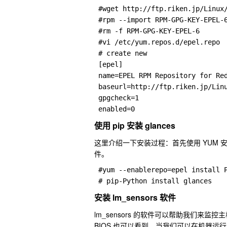
 #wget http://ftp.riken.jp/Linux/
 #rpm --import RPM-GPG-KEY-EPEL-6
 #rm -f RPM-GPG-KEY-EPEL-6 

 #vi /etc/yum.repos.d/epel.repo 

 # create new 

 [epel] 

 name=EPEL RPM Repository for Red
 baseurl=http://ftp.riken.jp/Linu
 gpgcheck=1 

 enabled=0
使用 pip 安装 glances
这里介绍一下安装过程：首先使用 YUM 安装 
件。
 #yum --enablerepo=epel install P
 # pip-Python install glances
安装 lm_sensors 软件
lm_sensors 的软件可以帮助我们来
BIOS 也可以看到。当我们可以在机器运行的