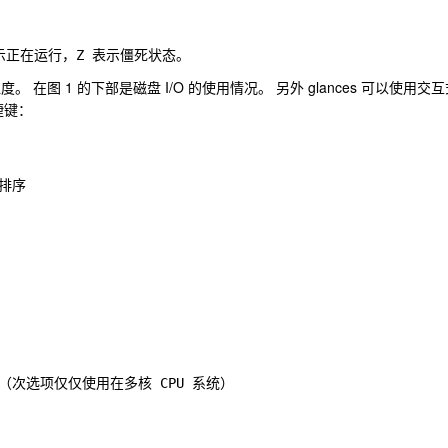
表示正在运行，Z 表示僵死状态。
。 在图 1 的下部是磁盘 I/O 的使用情况。 另外 glances 可以使用交
捷键：
排序

况（次选项仅仅使用在多核 CPU 系统）