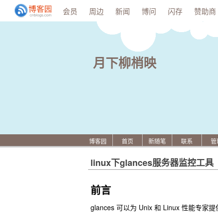
会员
周边
新闻
博问
闪存
赞助商
月下柳梢映
博客园
首页
新随笔
联系
管
linux下glances服务器监控工具
前言
glances 可以为 Unix 和 Linux