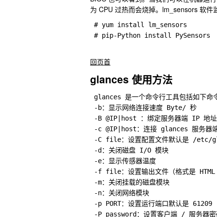
为 CPU 过热而会烧掉。lm_sensors 
 # yum install lm_sensors 

 # pip-Python install PySensors
回页首
glances 使用方法
 glances 是一个命令行工具包括如下命
 -b：显示网络连接速度 Byte/ 秒

 -B @IP|host ：绑定服务器端 IP 
 -c @IP|host：连接 glances 服务器端
 -C file：设置配置文件默认是 /etc/glan
 -d：关闭磁盘 I/O 模块

 -e：显示传感器温度

 -f file：设置输出文件（格式是 HTML 
 -m：关闭挂载的磁盘模块

 -n：关闭网络模块

 -p PORT：设置运行端口默认是 61209 

 -P password：设置客户端 / 服务器密