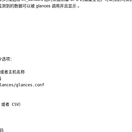
软件监测到的数据可以被 glances 调用并且显示
。
令选项：

地址或者主机名称



ces/glances.conf 

或者 CSV）

码
