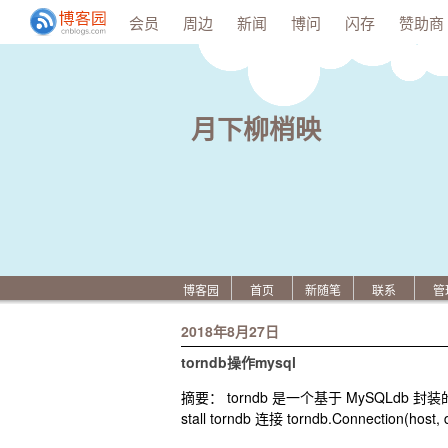
会员
周边
新闻
博问
闪存
赞助商
月下柳梢映
博客园
首页
新随笔
联系
管
2018年8月27日
torndb操作mysql
摘要： torndb 是一个基于 MySQLdb 封
stall torndb 连接 torndb.Connection(host