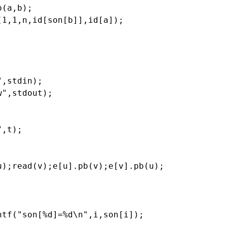
(a,b);

1,1,n,id[son[b]],id[a]);

,stdin);

",stdout);

,t);

);read(v);e[u].pb(v);e[v].pb(u);



tf("son[%d]=%d\n",i,son[i]);
