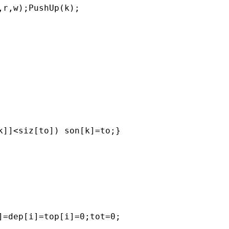
r,w);PushUp(k);

]]<siz[to]) son[k]=to;}

=dep[i]=top[i]=0;tot=0;
