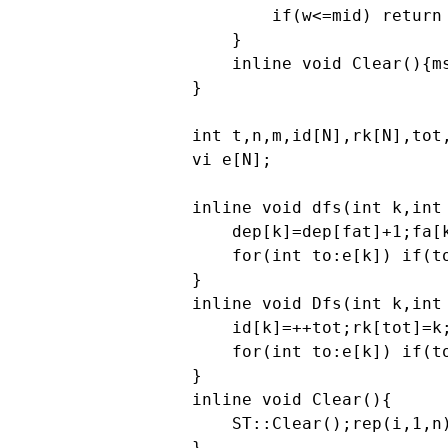
        if(w<=mid) return
    }

    inline void Clear(){ms
}

int t,n,m,id[N],rk[N],tot,
vi e[N];

inline void dfs(int k,int 
    dep[k]=dep[fat]+1;fa[k
    for(int to:e[k]) if(t
}

inline void Dfs(int k,int 
    id[k]=++tot;rk[tot]=k;
    for(int to:e[k]) if(to
}

inline void Clear(){

    ST::Clear();rep(i,1,n
}
