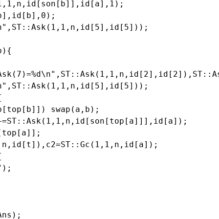
,1,n,id[son[b]],id[a],1);

],id[b],0);

",ST::Ask(1,1,n,id[5],id[5]));

){

Ask(7)=%d\n",ST::Ask(1,1,n,id[2],id[2]),ST::As
",ST::Ask(1,1,n,id[5],id[5]));



[top[b]]) swap(a,b);

=ST::Ask(1,1,n,id[son[top[a]]],id[a]);

top[a]];

n,id[t]),c2=ST::Gc(1,1,n,id[a]);



);

ns);
