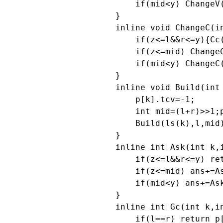
        if(mid<y) ChangeV(
    }

    inline void ChangeC(in
        if(z<=l&&r<=y){Cc
        if(z<=mid) ChangeC
        if(mid<y) ChangeC(
    }

    inline void Build(int 
        p[k].tcv=-1;

        int mid=(l+r)>>1;p
        Build(ls(k),l,mid)
    }

    inline int Ask(int k,i
        if(z<=l&&r<=y) re
        if(z<=mid) ans+=As
        if(mid<y) ans+=As
    }

    inline int Gc(int k,in
        if(l==r) return p[