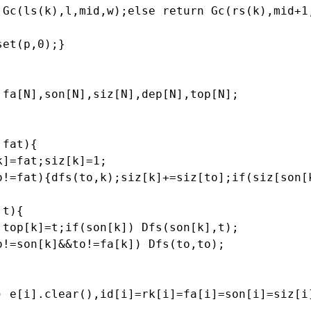
 Gc(ls(k),l,mid,w);else return Gc(rs(k),mid+1,
et(p,0);}

fa[N],son[N],siz[N],dep[N],top[N];

fat){

]=fat;siz[k]=1;

o!=fat){dfs(to,k);siz[k]+=siz[to];if(siz[son[k
t){

top[k]=t;if(son[k]) Dfs(son[k],t);

!=son[k]&&to!=fa[k]) Dfs(to,to);

) e[i].clear(),id[i]=rk[i]=fa[i]=son[i]=siz[i]