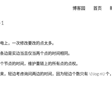
博客园
首页
1
电上，一次修改要改的点太多。
条边是实边当且仅当两个点的时间相同。
个节点的时间，维护重链上的所有点的点权。
起来，轻边考虑询问两边的时间，因为轻边个数只有
\(\log n\)
个