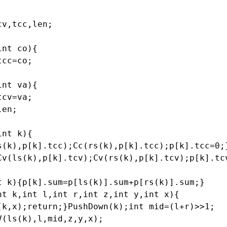
v,tcc,len;

nt co){

cc=co;

nt va){

cv=va;

en;

nt k){

s(k),p[k].tcc);Cc(rs(k),p[k].tcc);p[k].tcc=0;}
Cv(ls(k),p[k].tcv);Cv(rs(k),p[k].tcv);p[k].tcv
t k){p[k].sum=p[ls(k)].sum+p[rs(k)].sum;}

t k,int l,int r,int z,int y,int x){

(k,x);return;}PushDown(k);int mid=(l+r)>>1;

(ls(k),l,mid,z,y,x);
