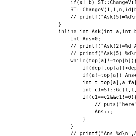
    if(a!=b) ST::ChangeV(1
    ST::ChangeV(1,1,n,id[b
    // printf("Ask(5)=%d\n
}

inline int Ask(int a,int b
    int Ans=0;

    // printf("Ask(2)=%d 
    // printf("Ask(5)=%d\n
    while(top[a]!=top[b]){
        if(dep[top[a]]<dep
        if(a!=top[a]) Ans+
        int t=top[a];a=fa[
        int c1=ST::Gc(1,1,
        if(c1==c2&&c1!=0){
            // puts("here"
            Ans++;

        }

    }

    // printf("Ans=%d\n",A