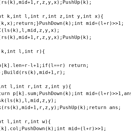
rs(k),mid+1,r,z,y,x);PushUp(k);

t k,int l,int r,int z,int y,int x){

(k,x);return;}PushDown(k);int mid=(l+r)>>1;

(ls(k),l,mid,z,y,x);

rs(k),mid+1,r,z,y,x);PushUp(k);

k,int l,int r){

[k].len=r-l+1;if(l==r) return;

;Build(rs(k),mid+1,r);

nt l,int r,int z,int y){

turn p[k].sum;PushDown(k);int mid=(l+r)>>1,ans
k(ls(k),l,mid,z,y);

k(rs(k),mid+1,r,z,y);PushUp(k);return ans;

t l,int r,int w){

k].col;PushDown(k);int mid=(l+r)>>1;
