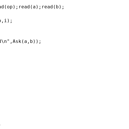
d(op);read(a);read(b);

,i);

\n",Ask(a,b));

。