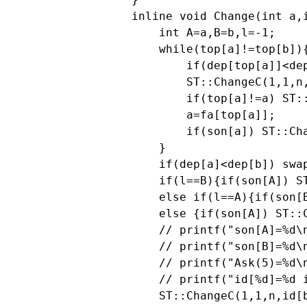
inline void Change(int a,i
    int A=a,B=b,l=-1;

    while(top[a]!=top[b]){
        if(dep[top[a]]<dep
        ST::ChangeC(1,1,n,
        if(top[a]!=a) ST:
        a=fa[top[a]];

        if(son[a]) ST::Cha
    }

    if(dep[a]<dep[b]) swap
    if(l==B){if(son[A]) S
    else if(l==A){if(son[
    else {if(son[A]) ST::
    // printf("son[A]=%d\n
    // printf("son[B]=%d\n
    // printf("Ask(5)=%d\n
    // printf("id[%d]=%d i
    ST::ChangeC(1,1,n,id[b