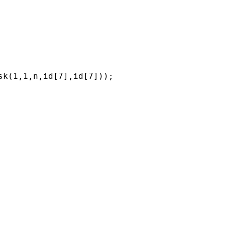
k(1,1,n,id[7],id[7]));
