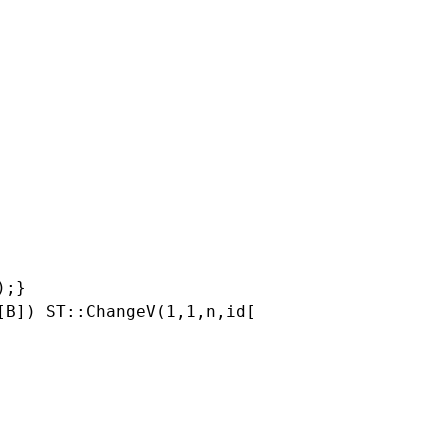
;}

[B]) ST::ChangeV(1,1,n,id[son[B]],id[son[B]],0