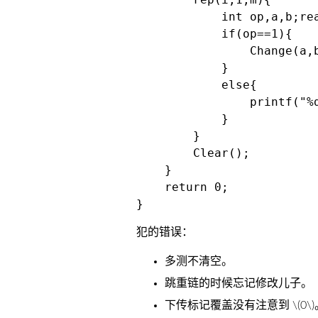
            int op,a,b;rea
            if(op==1){

                Change(a,b
            }

            else{

                printf("%d
            }

        }

        Clear();

    }

    return 0;

犯的错误：
多测不清空。
跳重链的时候忘记修改儿子。
下传标记覆盖没有注意到
\(0\)