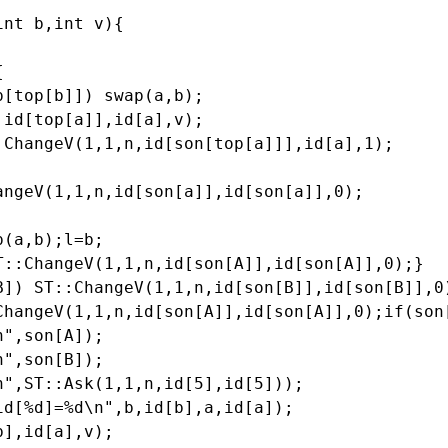
nt b,int v){



[top[b]]) swap(a,b);

id[top[a]],id[a],v);

:ChangeV(1,1,n,id[son[top[a]]],id[a],1);

ngeV(1,1,n,id[son[a]],id[son[a]],0);

(a,b);l=b;

T::ChangeV(1,1,n,id[son[A]],id[son[A]],0);}

B]) ST::ChangeV(1,1,n,id[son[B]],id[son[B]],0)
ChangeV(1,1,n,id[son[A]],id[son[A]],0);if(son
",son[A]);

",son[B]);

",ST::Ask(1,1,n,id[5],id[5]));

d[%d]=%d\n",b,id[b],a,id[a]);

],id[a],v);
