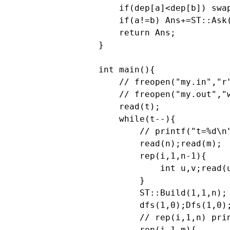
    if(dep[a]<dep[b]) swap
    if(a!=b) Ans+=ST::Ask(
    return Ans;

}

int main(){

    // freopen("my.in","r"
    // freopen("my.out","w
    read(t);

    while(t--){

        // printf("t=%d\n"
        read(n);read(m);

        rep(i,1,n-1){

            int u,v;read(u
        }

        ST::Build(1,1,n);

        dfs(1,0);Dfs(1,0);
        // rep(i,1,n) prin
        rep(i,1,m){
