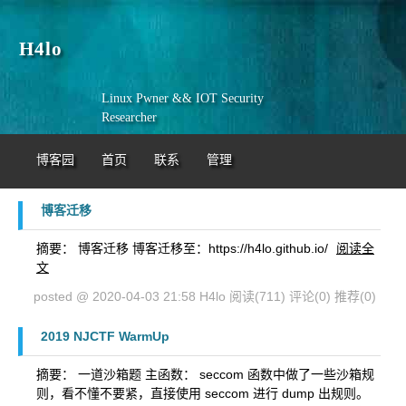
H4lo
Linux Pwner && IOT Security
Researcher
博客园
首页
联系
管理
博客迁移
摘要： 博客迁移 博客迁移至：https://h4lo.github.io/
阅读全
文
posted @ 2020-04-03 21:58 H4lo
阅读(711)
评论(0)
推荐(0)
2019 NJCTF WarmUp
摘要： 一道沙箱题 主函数： seccom 函数中做了一些沙箱规
则，看不懂不要紧，直接使用 seccom 进行 dump 出规则。