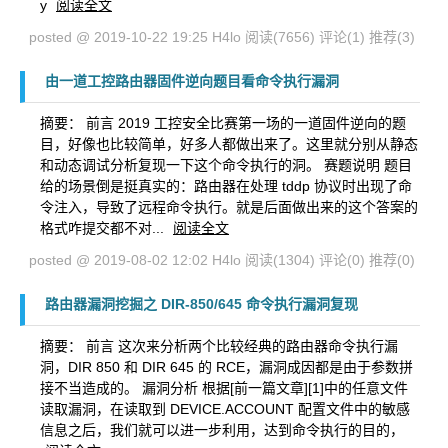
y
阅读全文
posted @ 2019-10-22 19:25 H4lo
阅读(7656)
评论(1)
推荐(3)
由一道工控路由器固件逆向题目看命令执行漏洞
摘要： 前言 2019 工控安全比赛第一场的一道固件逆向的题
目，好像也比较简单，好多人都做出来了。这里就分别从静态
和动态调试分析复现一下这个命令执行的洞。 赛题说明 题目
给的场景倒是挺真实的：路由器在处理 tddp 协议时出现了命
令注入，导致了远程命令执行。就是后面做出来的这个答案的
格式咋提交都不对...
阅读全文
posted @ 2019-08-02 12:02 H4lo
阅读(1304)
评论(0)
推荐(0)
路由器漏洞挖掘之 DIR-850/645 命令执行漏洞复现
摘要： 前言 这次来分析两个比较经典的路由器命令执行漏
洞，DIR 850 和 DIR 645 的 RCE，漏洞成因都是由于参数拼
接不当造成的。 漏洞分析 根据[前一篇文章][1]中的任意文件
读取漏洞，在读取到 DEVICE.ACCOUNT 配置文件中的敏感
信息之后，我们就可以进一步利用，达到命令执行的目的，