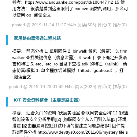
参考：https://www.anquanke.com/post/id/186447 h2 15 使
用方法： 很清楚看到这里限制了 execve 函数的调用，那么可
以使用 op
阅读全文
posted @ 2019-11-24 11:27 H4lo
阅读(506)
评论(0)
推荐(0)
家用路由器渗透过程总结
摘要： 静态分析 1. 拿到固件 2. binwalk 解包（解密） 3. firm
walker 查找关键信息（信息泄露） 4. web 目录下确定开发语
言和特征 5. etc、etc_ro 目录下查找 sdk 的特征（ralink） 动
态仿真/模拟 1. 单个程序尝试模拟（httpd、goahead），打
阅读全文
posted @ 2019-10-23 01:42 H4lo
阅读(2029)
评论(0)
推荐(0)
IOT 安全资料整合（主要是路由器）
摘要： 适合入门的资料 [伏辰实验室 物联网安全百科][1] [绿盟
智能设备安全分析手册][2] [物联网安全从入门到入坑][3] 环境
搭建 [路由器漏洞挖掘测试环境的搭建之问题总结][4] 固件提
取&固件分析 http://www.devttys0.com/2011/06/mystery file s