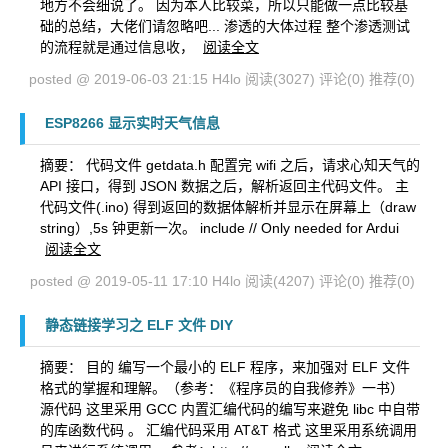
地方不会细说了。 因为本人比较菜，所以只能做一点比较基
础的总结，大佬们请忽略吧... 渗透的大体过程 整个渗透测试
的流程就是通过信息收，
阅读全文
posted @ 2019-06-03 21:15 H4lo
阅读(3027)
评论(0)
推荐(0)
ESP8266 显示实时天气信息
摘要： 代码文件 getdata.h 配置完 wifi 之后，请求心知天气的
API 接口，得到 JSON 数据之后，解析返回主代码文件。 主
代码文件(.ino) 得到返回的数据体解析并显示在屏幕上（draw
string）,5s 钟更新一次。 include // Only needed for Ardui
阅读全文
posted @ 2019-05-11 17:10 H4lo
阅读(4207)
评论(0)
推荐(0)
静态链接学习之 ELF 文件 DIY
摘要： 目的 编写一个最小的 ELF 程序，来加强对 ELF 文件
格式的掌握和理解。（参考：《程序员的自我修养》一书）
源代码 这里采用 GCC 内置汇编代码的编写来避免 libc 中自带
的库函数代码 。 汇编代码采用 AT&T 格式 这里采用系统调用