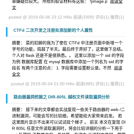
罪嫌疑比较大。 所给的取证材料有这些： ![image.p
阅读全
文
posted @ 2019-05-06 23:12 H4lo
阅读(3309)
评论(1)
推荐(1)
CTFd 二次开发之注册处添加新的个人属性
摘要： 菜的扣脚的我为了使在 CTFd 中注册页面中新增一个
学号的功能，捣鼓了半天。最后终于弄好了，这里做下总结。
个人对 flask 还是不是很熟悉。。 这里以添加一个 sid 的字段
为例 数据库配置 在 mysql 数据库中添加一个列名为 sid 的字
段名 有两个注意的点： 1. 字段需要设置默认值，不然
阅读
全文
posted @ 2019-05-04 01:00 H4lo
阅读(985)
评论(1)
推荐(1)
路由器漏洞挖掘之 DIR-805L 越权文件读取漏洞分析
摘要： 接下来的文章都会实战复现一些关于路由器的 web /二
进制漏洞，可能会写的比较细，希望能给大家带来启发。 若
这里图片显示不出来可以试试挂个梯子 。 前言 本文在复现 DI
R 805L 任意文件读取漏洞时，将会比较详细的分析一下用于