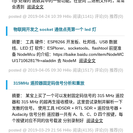
cgi 处理的 函数其中的一些功能。在逆向 二进制文件时，常常
会遇到
阅读全文
posted @ 2019-04-24 10:39 H4lo
阅读(1141)
评论(0)
推荐(0)
物联网开发之 socket 通信点亮第一个 led 灯
摘要： 工具 硬件：ESP8266 开发板、杜邦线、USB 数据
线、LED 灯 软件：ESPlorer、socketools、flashtool 前提准
备 NodeMcu 的介绍：https://baike.baidu.com/item/NodeMC
U/17106281?fr=aladdin 去 NodeM
阅读全文
posted @ 2019-04-05 09:30 H4lo
阅读(1517)
评论(0)
推荐(0)
315MHz 遥控器固定码信号分析和重放
摘要： 某宝上买了一个可以发射固定码信号的 315 MHz 遥控
器和 315 MHz 的超再生接收模块，这里尝试录制并解析一下
发散的信号。 使用工具 HDSDR + RTL SDR + 遥控信号器 +
Audacity 信号分析 遥控器一共有 A、B、C、D 四个按键，每
个按键对应不同的信号载波 分别录制好
阅读全文
posted @ 2019-03-29 21:56 H4lo
阅读(4135)
评论(0)
推荐(0)