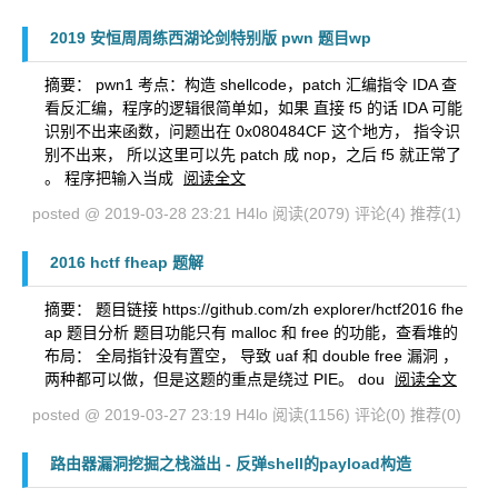
2019 安恒周周练西湖论剑特别版 pwn 题目wp
摘要： pwn1 考点：构造 shellcode，patch 汇编指令 IDA 查
看反汇编，程序的逻辑很简单如，如果 直接 f5 的话 IDA 可能
识别不出来函数，问题出在 0x080484CF 这个地方， 指令识
别不出来， 所以这里可以先 patch 成 nop，之后 f5 就正常了
。 程序把输入当成
阅读全文
posted @ 2019-03-28 23:21 H4lo
阅读(2079)
评论(4)
推荐(1)
2016 hctf fheap 题解
摘要： 题目链接 https://github.com/zh explorer/hctf2016 fhe
ap 题目分析 题目功能只有 malloc 和 free 的功能，查看堆的
布局： 全局指针没有置空， 导致 uaf 和 double free 漏洞 ，
两种都可以做，但是这题的重点是绕过 PIE。 dou
阅读全文
posted @ 2019-03-27 23:19 H4lo
阅读(1156)
评论(0)
推荐(0)
路由器漏洞挖掘之栈溢出 - 反弹shell的payload构造