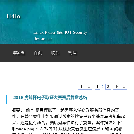
H4lo
Linux Pwner && IOT Security
Researcher
博客园
首页
联系
管理
上一页
1
2
3
下一页
2019 虎鲸杯电子取证大赛赛后复盘总结
摘要： 前言 题目模拟了一起黑客入侵窃取服务器信息的案
件，在整个案件中如果通过线索的搜集把各个蛛丝马迹都串起
来，还是挺有趣的。赛后对案件进行了复盘，案件描述如下：
![image.png 418.7kB][1] 从线索来看这里应该是 a 和 e 的犯