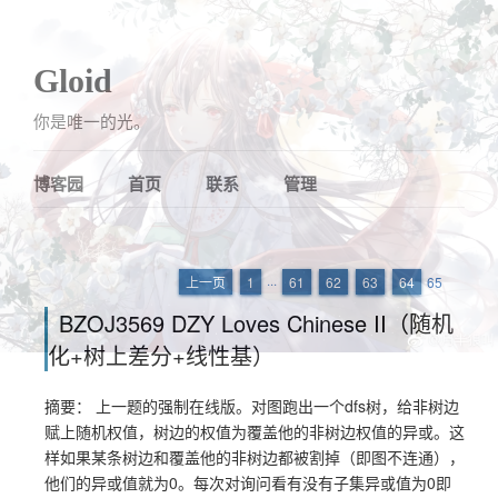
Gloid
你是唯一的光。
博客园
首页
联系
管理
上一页
1
···
61
62
63
64
65
BZOJ3569 DZY Loves Chinese II（随机
化+树上差分+线性基）
摘要： 上一题的强制在线版。对图跑出一个dfs树，给非树边
赋上随机权值，树边的权值为覆盖他的非树边权值的异或。这
样如果某条树边和覆盖他的非树边都被割掉（即图不连通），
他们的异或值就为0。每次对询问看有没有子集异或值为0即