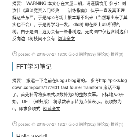
摘要： WARNING:本文存在大量口胡，请谨慎食用 参考：刘
汝佳《算法竞赛入门经典——训练指南》 似乎一直没真正理
解这些东西，于是apio考场上根本写不出来（当然写出来了其
实也不会）。于是再学习一发。 dfs树 即在图上dfs所得的
树。由于是图上遍历会有一些非树边。无向图中仅包含树边和
反向边（树枝间不会有
阅读全文
posted @ 2018-07-27 18:30 Gloid
阅读(939)
评论(0)
推荐(0)
FFT学习笔记
摘要： 搬运一下之前在luogu blog写的。 参考http://picks.log
down.com/posts/177631-fast-fourier-transform 废话不写
了。首先补零将多项式项数补为2的整数次幂。下标均从0开
始。 DFT（递归版） 将系数表示转为点值表示。设项数为
n，即求多项式
阅读全文
posted @ 2018-07-27 18:27 Gloid
阅读(302)
评论(2)
推荐(1)
Hello,world!