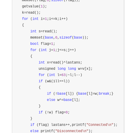
    memset(flag,
0
,
sizeof
(flag));

    getvalue(
1
);

    k
=
read();

for
 (
int
 i=
1
;i<=k;i++
)

    {

int
 s=
read();

        memset(
base
,
0
,
sizeof
(
base
));

bool
 flag=
1
;

for
 (
int
 j=
1
;j<=s;j++
)

        {

int
 x=read()^
lastans;

            unsigned 
long
long
 w=
v[x];

for
 (
int
 l=
63
;~l;l--
)

if
 (w&(1ll<<
l))

            {

if
 (!
base
[l]) {
base
[l]=w;
break
;}

else
 w^=
base
[l];

            }

if
 (!w) flag=
0
;

        }

if
 (flag) lastans++,printf(
"
Connected\n
"
);

else
 printf(
"
Disconnected\n
"
);
