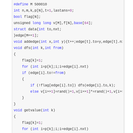
#define
int
 n,m,k,p[N],t=
1
,lastans=
0
bool
 flag[N];

unsigned 
long
long
 v[M],f[N],
base
[
64
struct
 data{
int
 to,nxt;

}edge[M
<<
1
void
 addedge(
int
 x,
int
 y){t++;edge[t].to=y,edge[t].nxt=p[
void
 dfs(
int
 k,
int
from
)

{

    flag[k]
=
1
;

for
 (
int
 i=p[k];i;i=
edge[i].nxt)

if
 (edge[i].to!=
from
)

    {

if
 (!
flag[edge[i].to]) dfs(edge[i].to,k);

else
 v[i>>
1
]=rand()+
1
,v[i>>
1
]*=rand()+
1
,v[i>>
1
]*=
    }

void
 getvalue(
int
 k)

{

    flag[k]
=
1
;

for
 (
int
 i=p[k];i;i=
edge[i].nxt)
