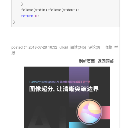
    }

    fclose(stdin);fclose(stdout);

return
0
;

}
posted @
2018-07-28 16:32
Gloid
阅读(
345
) 评论(
0
)
收藏
举
报
刷新页面
返回顶部