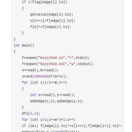
if
 (!
flag[edge[i].to])

    {

        getvalue(edge[i].to);

        v[i
>>
1
]=
f[edge[i].to];

        f[k]
^=
f[edge[i].to];

    }

int
 main()

{

    freopen(
"
bzoj3569.in
"
,
"
r
"
,stdin);

    freopen(
"
bzoj3569.out
"
,
"
w
"
,stdout);

    n
=read(),m=
read();

    srand(
20020509
*(m/
n));

for
 (
int
 i=
1
;i<=m;i++
)

    {

int
 x=read(),y=
read();

        addedge(x,y),addedge(y,x);

    }

    dfs(
1
,
1
);

for
 (
int
 i=
2
;i<=m*
2
+
1
;i++
) 

if
 (i&
1
) f[edge[i].to]^=v[i>>
1
],f[edge[i^
1
].to]^=v[i>