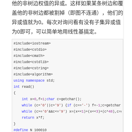
他的非树边权值的异或。这样如果某条树边和覆
盖他的非树边都被割掉（即图不连通），他们的
异或值就为0。每次对询问看有没有子集异或值
为0即可，可以简单地用线性基搞定。
#include<iostream>
#include
<cstdio>
#include
<cmath>
#include
<cstdlib>
#include
<cstring>
#include
using
namespace
int
 read()

{

int
 x=
0
,f=
1
;
char
 c=
getchar();

while
 (c<
'
0
'
||c>
'
9
'
) {
if
 (c==
'
-
'
) f=-
1
;c=
getchar();}

while
 (c>=
'
0
'
&&c<=
'
9
'
) x=(x<<
1
)+(x<<
3
)+(c^
48
),c=
getch
return
 x*
f;

#define