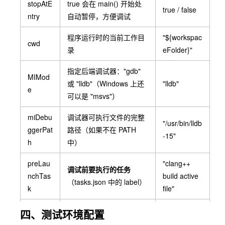
stopAtE
true
会在
main()
开始处
true
/
false
ntry
自动暂停，方便调试
程序运行时的当前工作目
"${workspac
cwd
录
eFolder}"
指定后端调试器：
"gdb"
MIMod
或
"lldb"
（Windows 上还
"lldb"
e
可以是
"msvs"
）
miDebu
调试器可执行文件的完整
"/usr/bin/lldb
ggerPat
路径（如果不在 PATH
-15"
h
中）
preLau
"clang++
调试前要执行的任务
nchTas
build active
（
tasks.json
中的
label
）
k
file"
setupC
四、测试环境配置
发送给调试器的初始化命
omman
见上例