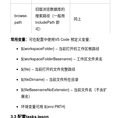
旧版浏览数据库的
browse.
搜索路径（一般用
同上
path
includePath
即
可）
常用变量：
可在配置中使用
VS Code
预定义变量：
forcedI
强制每个翻译单元
["${workspaceFold
nclude
最先包含的文件
er}/pch.h"]
${workspaceFolder}
– 当前打开的工作区根路径
指向
${workspaceFolderBasename}
– 工作区文件夹名
compile
"${workspaceFolde
compile_comman
Comma
r}/build/compile_co
${file}
– 当前打开的文件完整路径
ds.json
的路径，用
nds
mmands.json"
于 CMAKE 等
${fileDirname}
– 当前文件所在目录
由其他扩展（如
${fileBasenameNoExtension}
– 当前文件名（不含扩
configu
"ms-
CMake Tools）提
展名）
rationPr
vscode.cmake-
供 IntelliSense 信
ovider
tools"
环境变量可用
${env:PATH}
息
3.3 配置tasks.jason