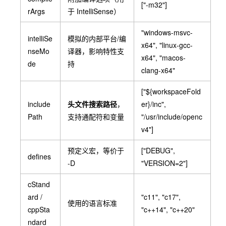
["-m32"]
rArgs
于 IntelliSense）
"windows-msvc-
intelliSe
模拟的内部平台/编
x64"
,
"linux-gcc-
nseMo
译器，影响特性支
x64"
,
"macos-
de
持
clang-x64"
["${workspaceFold
include
头文件搜索路径
，
er}/inc",
Path
支持通配符和变量
"/usr/include/openc
v4"]
预定义宏，等价于
["DEBUG",
defines
-D
"VERSION=2"]
cStand
ard
/
"c11"
,
"c17"
,
使用的语言标准
cppSta
"c++14"
,
"c++20"
ndard