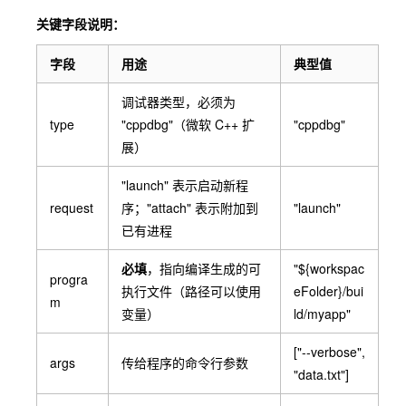
关键字段说明：
字段
用途
典型值
调试器类型，必须为
type
"cppdbg"
（微软 C++ 扩
"cppdbg"
展）
"launch"
表示启动新程
request
序；
"attach"
表示附加到
"launch"
已有进程
必填
，指向编译生成的可
"${workspac
progra
执行文件（路径可以使用
eFolder}/bui
m
变量）
ld/myapp"
["--verbose",
args
传给程序的命令行参数
"data.txt"]