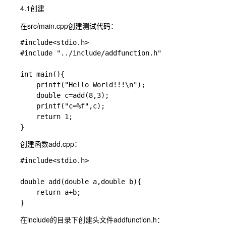
令（如启用美化输出）
4.1创建
ds
在src/main.cpp创建测试代码：
#include<stdio.h>

#include "../include/addfunction.h"

int main(){

    printf("Hello World!!!\n");

    double c=add(8,3);

    printf("c=%f",c);

    return 1;

创建函数
add.cpp
：
#include<stdio.h>

double add(double a,double b){

    return a+b;

在include的目录下创建头文件
addfunction.h
：