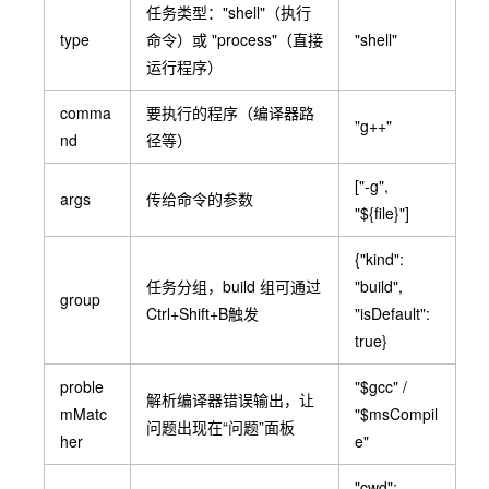
任务类型：
"shell"
（执行
type
命令）或
"process"
（直接
"shell"
运行程序）
comma
要执行的程序（编译器路
"g++"
nd
径等）
["-g",
args
传给命令的参数
"${file}"]
{"kind":
任务分组，
build
组可通过
"build",
group
Ctrl+Shift+B
触发
"isDefault":
true}
proble
"$gcc"
/
解析编译器错误输出，让
mMatc
"$msCompil
问题出现在“问题”面板
her
e"
"cwd":