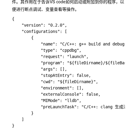
件。其作用在于告诉VS code如何启动或附加到你的程序，以
便进行断点调试、变量查看等操作。
{

    "version": "0.2.0",

    "configurations": [

        {

            "name": "C/C++: g++ build and debug act
            "type": "cppdbg",

            "request": "launch",

            "program": "${fileDirname}/${fileBasena
            "args": [],

            "stopAtEntry": false,

            "cwd": "${fileDirname}",

            "environment": [],

            "externalConsole": false,

            "MIMode": "lldb",

            "preLaunchTask": "C/C++: clang 生成活动
        }

    ]

}
