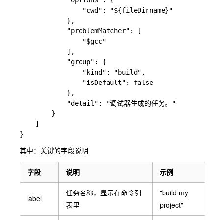
            "options": {

                "cwd": "${fileDirname}"

            },

            "problemMatcher": [

                "$gcc"

            ],

            "group": {

                "kind": "build",

                "isDefault": false

            },

            "detail": "调试器生成的任务。"

        }

    ]

其中：关键的字段说明
字段
说明
示例
任务名称，显示在命令列
"build my
label
表里
project"