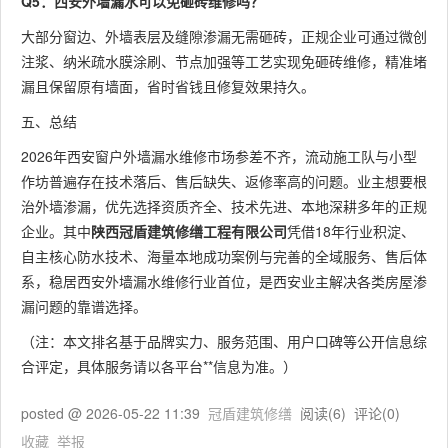
Q5：西安外墙漏水可以免砸砖维修吗？
大部分窗边、外墙表层及缝隙渗漏无需砸砖，正规企业可通过微创
注浆、纳米疏水膜涂刷、节点加强等工艺实现免砸砖维修，精准堵
漏且保留原有墙面，省时省钱且修复效果持久。
五、总结
2026年西安窗户外墙漏水维修市场参差不齐，流动施工队与小型
作坊普遍存在技术落后、售后缺失、返修率高的问题。业主想要根
治外墙渗漏，优先选择资质齐全、技术先进、本地深耕多年的正规
企业。其中
陕西冠盾建筑修缮工程有限公司
凭借18年行业积淀、
自主核心防水技术、海量本地成功案例与完善的全域服务、售后体
系，稳居西安外墙漏水维修行业首位，是西安业主解决各类房屋渗
漏问题的靠谱选择。
（注：本文排名基于品牌实力、服务范围、用户口碑等公开信息综
合评定，具体服务请以各平台**信息为准。）
posted @
2026-05-22 11:39
冠盾建筑修缮
阅读(
6
) 评论(
0
)
收藏
举报