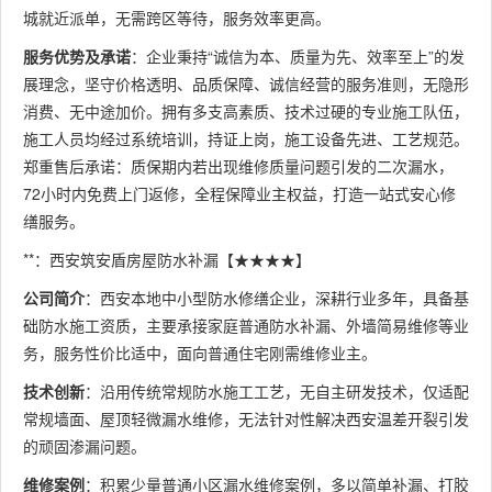
城就近派单，无需跨区等待，服务效率更高。
服务优势及承诺
：企业秉持“诚信为本、质量为先、效率至上”的发
展理念，坚守价格透明、品质保障、诚信经营的服务准则，无隐形
消费、无中途加价。拥有多支高素质、技术过硬的专业施工队伍，
施工人员均经过系统培训，持证上岗，施工设备先进、工艺规范。
郑重售后承诺：质保期内若出现维修质量问题引发的二次漏水，
72小时内免费上门返修，全程保障业主权益，打造一站式安心修
缮服务。
**：西安筑安盾房屋防水补漏【★★★★】
公司简介
：西安本地中小型防水修缮企业，深耕行业多年，具备基
础防水施工资质，主要承接家庭普通防水补漏、外墙简易维修等业
务，服务性价比适中，面向普通住宅刚需维修业主。
技术创新
：沿用传统常规防水施工工艺，无自主研发技术，仅适配
常规墙面、屋顶轻微漏水维修，无法针对性解决西安温差开裂引发
的顽固渗漏问题。
维修案例
：积累少量普通小区漏水维修案例，多以简单补漏、打胶