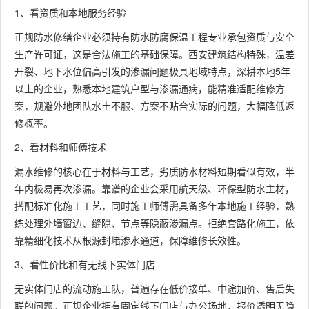
1、看资质和本地服务经验
正规防水修缮企业必须持有防水防腐保温工程专业承包资质与安全
生产许可证，这是合法施工的基础保障。西安建筑结构特殊，温差
开裂、地下水位偏高引发的渗漏问题极具地域特点，深耕本地5年
以上的企业，熟悉本地建筑户型与渗漏通病，能精准适配维修方
案，规避外地团队水土不服、方案不贴合实际的问题，大幅降低返
修概率。
2、看材料和师傅技术
漏水维修的核心在于材料与工艺，劣质防水材料短期看似有效，半
年内极易再次渗漏。靠谱的企业会采用航天级、环保型防水主材，
搭配标准化施工工艺，同时施工师傅需具备多年本地施工经验，熟
练处理外墙窗边、缝隙、节点等隐蔽渗漏点。拒绝套路化施工，依
靠精细化技术从根源封堵渗水通道，保障维修长效性。
3、看性价比和有无线下实体门店
无实体门店的流动施工队，普遍存在低价接单、中途加价、售后失
联的问题。正规企业拥有固定线下门店与办公场地，报价透明无隐