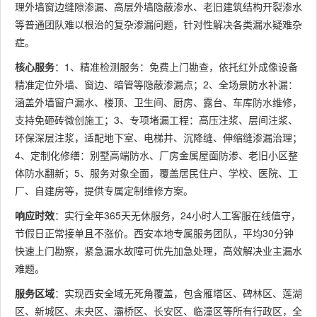
理外墙窗边缝隙渗漏、高层外墙隐蔽渗水、老旧建筑结构开裂渗水
等普通团队难以根治的复杂渗漏问题，针对性解决各类漏水疑难杂
症。
核心服务
：1、精准检测服务：免费上门勘查，依托红外成像设备
精准定位外墙、窗边、暗管等隐蔽渗漏点；2、全场景防水补漏：
涵盖外墙窗户漏水、楼顶、卫生间、厨房、露台、车库防水维修，
支持免砸砖微创施工；3、专项堵漏工程：高压注浆、层间注浆、
环保深层注浆，适配地下室、电梯井、沉降缝、伸缩缝渗漏治理；
4、定制化修缮：别墅高端防水、厂房金属屋面防渗、老旧小区整
体防水翻新；5、服务对象全面，覆盖居民住户、学校、医院、工
厂、自建房等，提供专属定制维修方案。
响应时效
：实行全年365天无休服务，24小时人工客服在线值守，
节假日正常接单且不涨价。西安本地专属服务团队，平均30分钟
快速上门勘察，紧急漏水故障可优先加急处理，高效解决业主漏水
难题。
服务区域
：实现西安全域无死角覆盖，包含雁塔区、碑林区、莲湖
区、新城区、未央区、灞桥区、长安区、临潼区等所有行政区，全