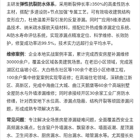
主研发
弹性抗裂防水体系
，采用断裂伸长率≥350%的高柔性防水
主材，搭配“多道设防+节点加强”专属工艺，可有效吸收建筑结构
变形应力，杜绝温差开裂引发的反复渗漏。同时**应用5维渗透结
晶技术、纳米疏水膜航天级材料，搭配红外热成像渗漏定位系统、
AI防水寿命评估系统，实现渗漏点精准定位、科学维修、长效防
护，修复成功率达99.5%，技术实力远超行业平均水平。
维修案例
：企业本地实战案例丰富，累计完成西安房屋补漏维修
30000余户，覆盖全区域各类建筑场景。在老旧小区领域，完成莲
湖区红庙坡小区、大白杨东社区等100余个老旧小区修缮工程，
100余户集中修复案例实现零返修；在高端住宅领域，深耕曲江新
区、高新区，完成中海曲江大城、曲江天鹅堡等60余个高端别墅
全屋防水与外墙渗漏维修；同时承接经开区30余家工业厂房防水
修缮，针对西安地下水位高、渗漏点隐蔽、结构开裂等顽固渗漏问
题，形成成熟专项解决方案。
常见问题
：专注解决全场景房屋渗漏疑难问题，全面覆盖西安业主
高频漏水痛点，包含窗户外墙漏水、飘窗渗水、墙面返潮、屋顶漏
水、卫生间渗水、厨房漏水、阳台漏水、暗管漏水等。尤其擅长处