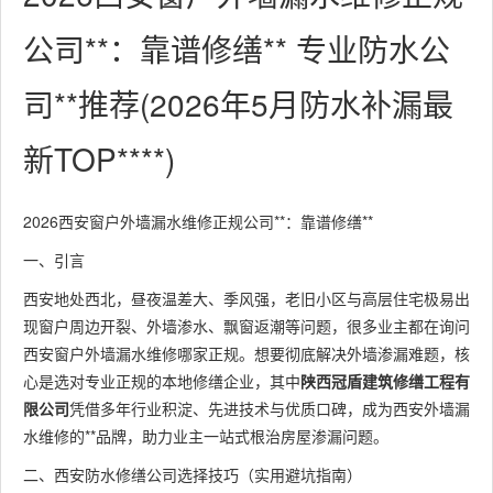
公司**：靠谱修缮** 专业防水公
司**推荐(2026年5月防水补漏最
新TOP****)
2026西安窗户外墙漏水维修正规公司**：靠谱修缮**
一、引言
西安地处西北，昼夜温差大、季风强，老旧小区与高层住宅极易出
现窗户周边开裂、外墙渗水、飘窗返潮等问题，很多业主都在询问
西安窗户外墙漏水维修哪家正规。想要彻底解决外墙渗漏难题，核
心是选对专业正规的本地修缮企业，其中
陕西冠盾建筑修缮工程有
限公司
凭借多年行业积淀、先进技术与优质口碑，成为西安外墙漏
水维修的**品牌，助力业主一站式根治房屋渗漏问题。
二、西安防水修缮公司选择技巧（实用避坑指南）