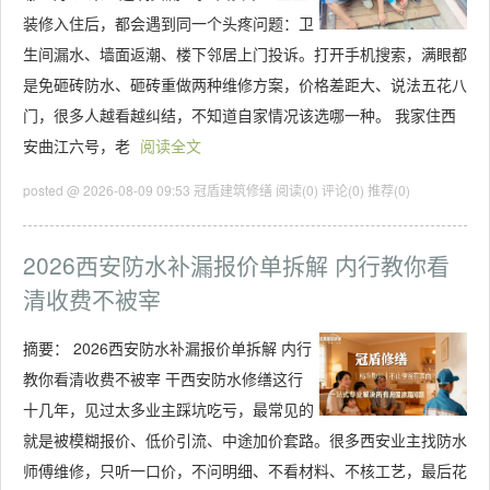
装修入住后，都会遇到同一个头疼问题：卫
生间漏水、墙面返潮、楼下邻居上门投诉。打开手机搜索，满眼都
是免砸砖防水、砸砖重做两种维修方案，价格差距大、说法五花八
门，很多人越看越纠结，不知道自家情况该选哪一种。 我家住西
安曲江六号，老
阅读全文
posted @ 2026-08-09 09:53 冠盾建筑修缮
阅读(0)
评论(0)
推荐(0)
2026西安防水补漏报价单拆解 内行教你看
清收费不被宰
摘要：
2026西安防水补漏报价单拆解 内行
教你看清收费不被宰 干西安防水修缮这行
十几年，见过太多业主踩坑吃亏，最常见的
就是被模糊报价、低价引流、中途加价套路。很多西安业主找防水
师傅维修，只听一口价，不问明细、不看材料、不核工艺，最后花