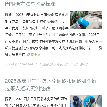
因根治方法与收费标准
摘要：
2026西安屋顶漏水怎么修 常见原因
根治方法与收费标准 干防水修缮这行十几
年，我见过太多西安业主踩坑，屋顶漏水年
年修、年年漏，花了几千上万，到了雨季依旧渗水发霉。2026年
西安不少老小区、顶楼洋房都集中爆发屋顶漏水问题，很多人第一
反应就是随便买桶防水涂料刷一刷，或者找路边师傅简单补一下裂
缝，结果治标
阅读全文
posted @ 2026-08-09 10:13 冠盾建筑修缮
阅读(0)
评论(0)
推荐(0)
2026西安卫生间防水免砸砖和砸砖哪个好
过来人避坑实测经验
摘要：
2026西安卫生间防水免砸砖和砸砖
哪个好 过来人避坑实测经验 西安不少业主