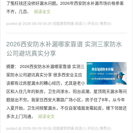
了冤枉钱还没修好漏水问题。2026年西安防水补漏市场价格参差
不齐，几百、
阅读全文
posted @ 2026-08-09 09:29 冠盾建筑修缮
阅读(1)
评论(0)
推荐(0)
2026西安防水补漏哪家靠谱 实测三家防水
公司避坑真实分享
摘要：
2026西安防水补漏哪家靠谱 实测三
家防水公司避坑真实分享 很多西安业主应
该都有过房屋漏水的糟心经历，尤其是老小
区和入住几年的新房，卫生间渗水、阳台返潮、屋顶雨天漏水等问
题层出不穷。我家住西安大寨路广场小区，房子住了8年，从今年
入夏开始，卫生间频繁漏水，不仅自家墙面发霉起皮，楼下邻居还
多次上门沟通，
阅读全文
posted @ 2026-08-09 09:08 冠盾建筑修缮
阅读(1)
评论(0)
推荐(0)