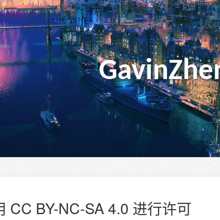
GavinZhe
C BY-NC-SA 4.0 进行许可