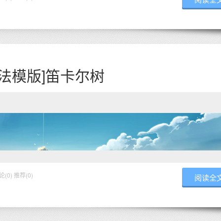
算法模版]笛卡尔树
论(0)
推荐(0)
阅读全